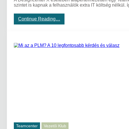
szintet is kapnak a felhasználók extra IT költség nélkül.
:
Continue Reading…
K
ö
l
t
ö
z
z
ü
n
k
a
f
e
l
h
ő
b
e
,
m
Teamcenter
Vezetői Klub
e