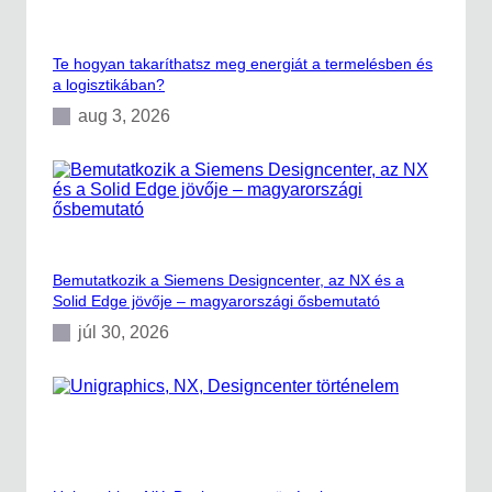
s
i
k
Te hogyan takaríthatsz meg energiát a termelésben és
e
a logisztikában?
r
e
aug 3, 2026
i
m
ö
g
ö
t
t
Bemutatkozik a Siemens Designcenter, az NX és a
Solid Edge jövője – magyarországi ősbemutató
júl 30, 2026