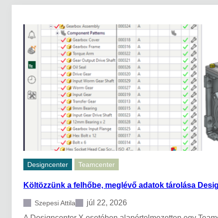
Designcenter
Teamcenter
Költözzünk a felhőbe, meglévő adatok tárolása Desi
júl 22, 2026
Szepesi Attila
A Designcenter X esetében alapértelmezetten egy Teamce