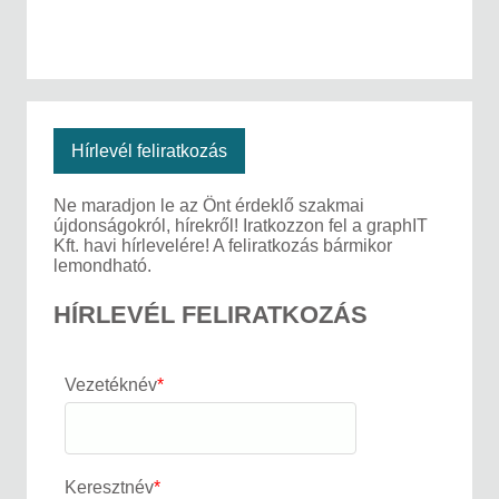
Hírlevél feliratkozás
Ne maradjon le az Önt érdeklő szakmai
újdonságokról, hírekről! Iratkozzon fel a graphIT
Kft. havi hírlevelére! A feliratkozás bármikor
lemondható.
HÍRLEVÉL FELIRATKOZÁS
Vezetéknév
*
Keresztnév
*