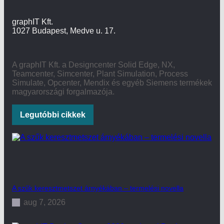
graphIT Kft.
1027 Budapest, Medve u. 17.
A graphIT Kft. a Designcenter Solid Edge, NX,
Teamcenter, Simcenter, Plant Simulation, Process
Simulate, Opcenter, Mendix és egyéb Siemens termékek
magyarországi forgalmazója.
Legutóbbi cikkek
A szűk keresztmetszet árnyékában – termelési novella
aug 7, 2026