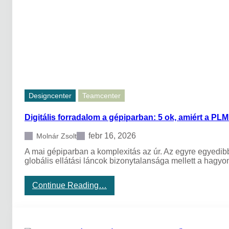
x
c
e
l
b
e
n
t
e
r
Designcenter
Teamcenter
v
e
Digitális forradalom a gépiparban: 5 ok, amiért a PL
z
e
l
febr 16, 2026
Molnár Zsolt
?
A mai gépiparban a komplexitás az úr. Az egyre egyedib
I
globális ellátási láncok bizonytalansága mellett a ha
t
t
a
:
Continue Reading…
z
D
i
i
d
g
e
i
j