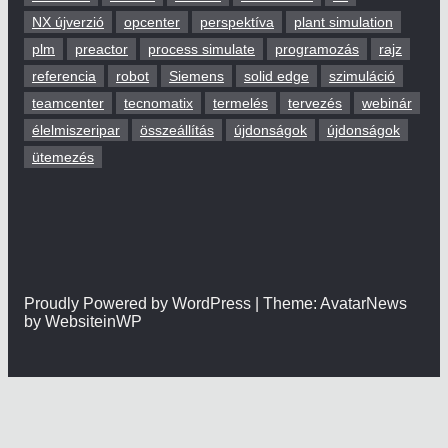
NX újverzió
opcenter
perspektíva
plant simulation
plm
preactor
process simulate
programozás
rajz
referencia
robot
Siemens
solid edge
szimuláció
teamcenter
tecnomatix
termelés
tervezés
webinár
élelmiszeripar
összeállítás
újdonságok
újdonságok
ütemezés
Proudly Powered by WordPress | Theme: AvatarNews
by WebsiteinWP