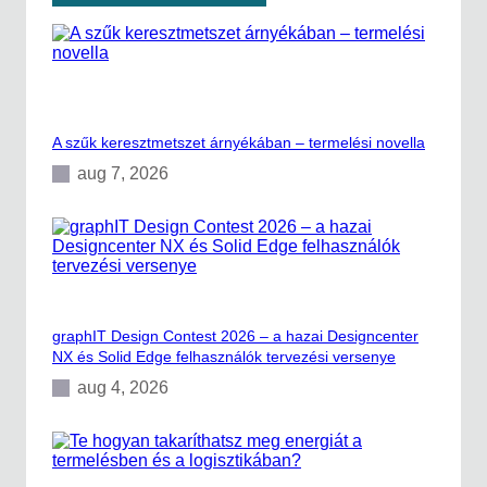
e
e
t
n
ő
t
a
e
P
r
L
:
M
a
t
A szűk keresztmetszet árnyékában – termelési novella
t
e
e
aug 7, 2026
r
c
ü
h
l
n
e
o
t
l
é
ó
n
g
i
graphIT Design Contest 2026 – a hazai Designcenter
a
NX és Solid Edge felhasználók tervezési versenye
a
S
aug 4, 2026
p
a
c
e
X