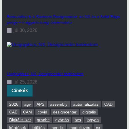
Bemutatkozik a Siemens Designcenter, az NX és a Solid Edge
jövője – magyarországi ősbemutató
júl 30, 2026
Unigraphics, NX, Designcenter történelem
júl 25, 2026
Címkék
2026
agv
APS
assembly
automatizálás
CAD
CAE
CAM
covid
designcenter
digitális
Digitális iker
graphit
gyártás
hcs
ingyen
kérdések
letöltés
mendix
modellezés
nx