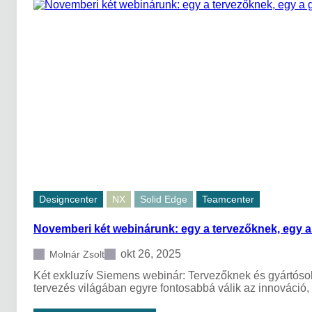
t
e
á
s
l
z
i
i
s
n
f
t
o
e
r
t
r
l
a
é
d
p
a
n
l
i
o
a
m
g
a
y
Designcenter
NX
Solid Edge
Teamcenter
g
á
é
r
Novemberi két webinárunk: egy a tervezőknek, egy 
p
t
i
á
p
okt 26, 2025
Molnár Zsolt
s
a
t
Két exkluzív Siemens webinár: Tervezőknek és gyártósokn
r
e
tervezés világában egyre fontosabbá válik az innováci
b
r
a
v