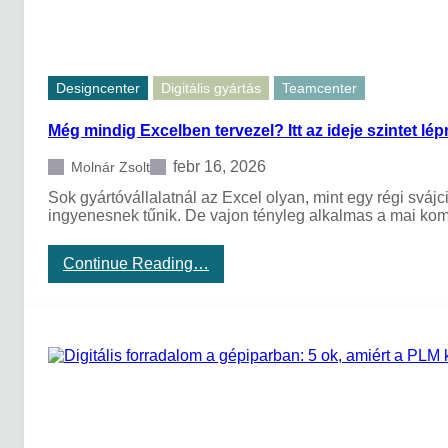
f
c
o
e
n
n
t
t
o
e
Designcenter
Digitális gyártás
Teamcenter
s
r
a
X
Még mindig Excelben tervezel? Itt az ideje szintet lé
b
-
b
b
k
febr 16, 2026
Molnár Zsolt
e
é
n
Sok gyártóvállalatnál az Excel olyan, mint egy régi sváj
r
ingyenesnek tűnik. De vajon tényleg alkalmas a mai ko
d
é
s
:
Continue Reading…
é
M
s
é
v
g
á
m
l
i
a
n
s
d
z
i
g
E