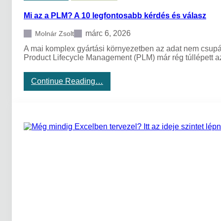
g
Mi az a PLM? A 10 legfontosabb kérdés és válasz
l
é
v
márc 6, 2026
Molnár Zsolt
ő
A mai komplex gyártási környezetben az adat nem csupá
a
Product Lifecycle Management (PLM) már rég túllépett a
d
a
t
:
Continue Reading…
o
M
k
i
t
a
á
z
r
a
o
P
l
L
á
M
s
?
a
A
D
1
e
0
s
l
i
e
g
g
n