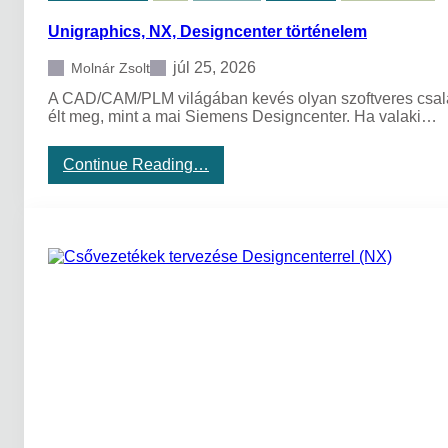
e
Unigraphics, NX, Designcenter történelem
s
i
g
júl 25, 2026
Molnár Zsolt
n
A CAD/CAM/PLM világában kevés olyan szoftveres család 
c
élt meg, mint a mai Siemens Designcenter. Ha valaki…
e
n
t
:
Continue Reading…
e
U
r
n
,
i
a
g
z
r
N
a
X
p
é
h
s
i
a
c
S
s
o
,
l
N
i
X
d
,
E