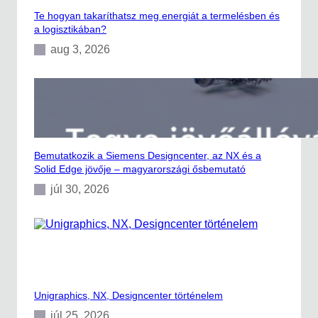
t
Te hogyan takaríthatsz meg energiát a termelésben és
a logisztikában?
aug 3, 2026
Bemutatkozik a Siemens Designcenter, az NX és a
Solid Edge jövője – magyarországi ősbemutató
júl 30, 2026
Unigraphics, NX, Designcenter történelem
júl 25, 2026