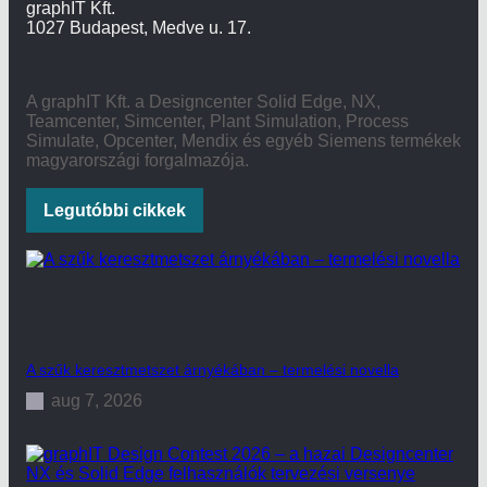
graphIT Kft.
1027 Budapest, Medve u. 17.
A graphIT Kft. a Designcenter Solid Edge, NX,
Teamcenter, Simcenter, Plant Simulation, Process
Simulate, Opcenter, Mendix és egyéb Siemens termékek
magyarországi forgalmazója.
Legutóbbi cikkek
A szűk keresztmetszet árnyékában – termelési novella
aug 7, 2026