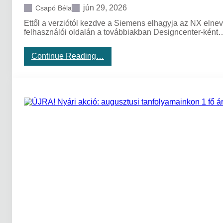
r
jún 29, 2026
Csapó Béla
2
Ettől a verziótól kezdve a Siemens elhagyja az NX elnev
6
felhasználói oldalán a továbbiakban Designcenter-ként
0
6
:
:
Continue Reading…
C
M
A
e
M
g
ú
j
j
e
d
l
o
e
n
n
s
t
á
a
g
z
o
ú
k
j
D
e
s
i
g