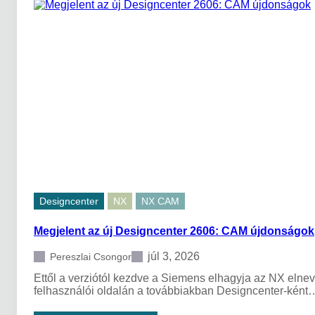
é
l
p
(
e
N
n
X
v
)
a
g
y
C
A
M
r
e
n
d
s
Designcenter
NX
NX CAM
z
e
Megjelent az új Designcenter 2606: CAM újdonságok
r
b
e
júl 3, 2026
Pereszlai Csongor
n
Ettől a verziótól kezdve a Siemens elhagyja az NX elnev
?
felhasználói oldalán a továbbiakban Designcenter-ként
H
o