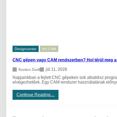
e
b
k
e
t
m
e
u
r
t
v
a
e
t
z
ó
é
s
Designcenter
NX CAM
e
D
CNC gépen vagy CAM rendszerben? Hol térül meg 
e
s
i
júl 11, 2026
Kovács Zsolt
g
Napjainkban a fejlett CNC gépeken sok alkatrész progra
n
elvégezhetőek. Egy CAM rendszer használatának előnye
c
e
n
:
Continue Reading…
t
C
e
N
r
C
r
g
e