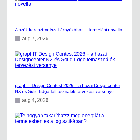
e
n
n
ö
t
k
e
i
r
t
X
A szűk keresztmetszet árnyékában – termelési novella
e
N
c
aug 7, 2026
X
h
E
n
s
o
s
l
e
ó
n
g
t
i
i
á
a
graphIT Design Contest 2026 – a hazai Designcenter
k
l
NX és Solid Edge felhasználók tervezési versenye
k
s
a
aug 4, 2026
c
l
s
o
m
a
g
o