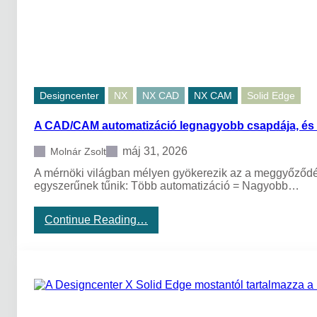
i
ó
:
a
u
g
u
Designcenter
NX
NX CAD
NX CAM
Solid Edge
s
z
A CAD/CAM automatizáció legnagyobb csapdája, és 
t
u
s
máj 31, 2026
Molnár Zsolt
i
A mérnöki világban mélyen gyökerezik az a meggyőződés,
t
egyszerűnek tűnik: Több automatizáció = Nagyobb…
a
n
f
:
Continue Reading…
o
A
l
C
y
A
a
D
m
/
a
C
i
A
n