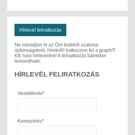
Hírlevél feliratkozás
Ne maradjon le az Önt érdeklő szakmai
újdonságokról, hírekről! Iratkozzon fel a graphIT
Kft. havi hírlevelére! A feliratkozás bármikor
lemondható.
HÍRLEVÉL FELIRATKOZÁS
Vezetéknév
*
Keresztnév
*