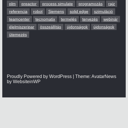
plm
preactor
process simulate
programozás
rajz
referencia
robot
Siemens
solid edge
szimuláció
teamcenter
tecnomatix
termelés
tervezés
webinár
élelmiszeripar
összeállítás
újdonságok
újdonságok
ütemezés
Proudly Powered by WordPress | Theme: AvatarNews
by WebsiteinWP