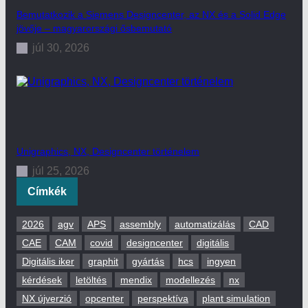
Bemutatkozik a Siemens Designcenter, az NX és a Solid Edge
jövője – magyarországi ősbemutató
júl 30, 2026
Unigraphics, NX, Designcenter történelem
júl 25, 2026
Címkék
2026
agv
APS
assembly
automatizálás
CAD
CAE
CAM
covid
designcenter
digitális
Digitális iker
graphit
gyártás
hcs
ingyen
kérdések
letöltés
mendix
modellezés
nx
NX újverzió
opcenter
perspektíva
plant simulation