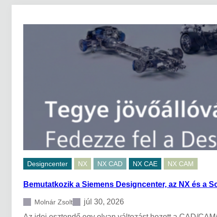
Designcenter
NX
NX CAD
NX CAE
NX CAM
Bemutatkozik a Siemens Designcenter, az NX és a S
júl 30, 2026
Molnár Zsolt
Az idei esztendő egy olyan változást hozott a CAD/CAM