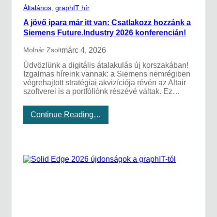
Általános
, 
graphIT hír
A jövő ipara már itt van: Csatlakozz hozzánk a
Siemens Future.Industry 2026 konferencián!
márc 4, 2026
Molnár Zsolt
Üdvözlünk a digitális átalakulás új korszakában!
Izgalmas híreink vannak: a Siemens nemrégiben
végrehajtott stratégiai akvizíciója révén az Altair
szoftverei is a portfóliónk részévé váltak. Ez…
:
Continue Reading…
A
j
ö
v
ő
i
p
a
r
a
m