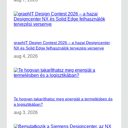
S
6
o
-
l
o
i
n
d
E
d
g
graphIT Design Contest 2026 – a hazai Designcenter
e
NX és Solid Edge felhasználók tervezési versenye
2
0
aug 4, 2026
2
6
Te hogyan takaríthatsz meg energiát a termelésben és
a logisztikában?
aug 3, 2026