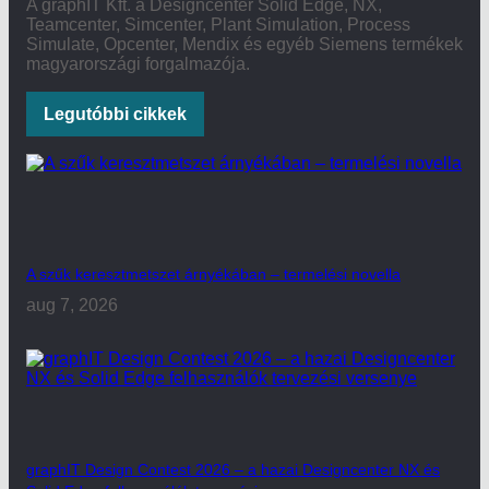
A graphIT Kft. a Designcenter Solid Edge, NX,
Teamcenter, Simcenter, Plant Simulation, Process
Simulate, Opcenter, Mendix és egyéb Siemens termékek
magyarországi forgalmazója.
Legutóbbi cikkek
A szűk keresztmetszet árnyékában – termelési novella
aug 7, 2026
graphIT Design Contest 2026 – a hazai Designcenter NX és