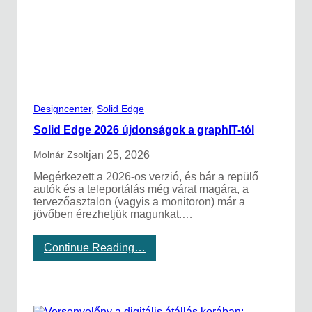
á
r
i
t
t
v
a
n
:
Designcenter
, 
Solid Edge
C
s
Solid Edge 2026 újdonságok a graphIT-tól
a
t
jan 25, 2026
Molnár Zsolt
l
Megérkezett a 2026-os verzió, és bár a repülő
a
autók és a teleportálás még várat magára, a
k
tervezőasztalon (vagyis a monitoron) már a
o
jövőben érezhetjük magunkat.…
z
z
h
:
Continue Reading…
o
S
z
o
z
l
á
i
n
d