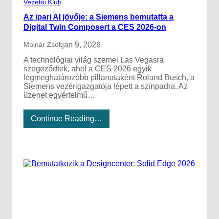
Vezetői Klub
s
Az ipari AI jövője: a Siemens bemutatta a
á
t
Digital Twin Composert a CES 2026-on
á
l
jan 9, 2026
Molnár Zsolt
l
A technológiai világ szemei Las Vegasra
á
szegeződtek, ahol a CES 2026 egyik
s
legmeghatározóbb pillanataként Roland Busch, a
k
Siemens vezérigazgatója lépett a színpadra. Az
o
üzenet egyértelmű…
r
á
b
:
Continue Reading…
a
A
n
z
:
i
H
p
o
a
g
r
y
i
a
A
n
I
n
j
a
ö
v