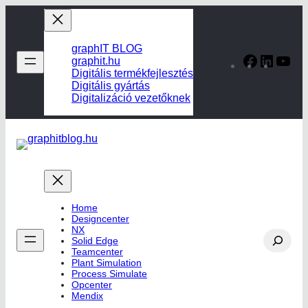
Ugrás
a
tartalomhoz
graphIT BLOG
Facebook
Linked
Yo
graphit.hu
Digitális termékfejlesztés
Digitális gyártás
Digitalizáció vezetőknek
Home
Designcenter
NX
Search
Solid Edge
Teamcenter
Plant Simulation
Process Simulate
Opcenter
Mendix