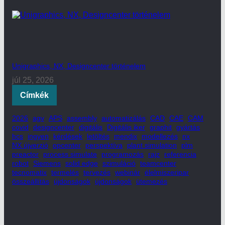
Unigraphics, NX, Designcenter történelem
júl 25, 2026
Címkék
2026
agv
APS
assembly
automatizálás
CAD
CAE
CAM
covid
designcenter
digitális
Digitális iker
graphit
gyártás
hcs
ingyen
kérdések
letöltés
mendix
modellezés
nx
NX újverzió
opcenter
perspektíva
plant simulation
plm
preactor
process simulate
programozás
rajz
referencia
robot
Siemens
solid edge
szimuláció
teamcenter
tecnomatix
termelés
tervezés
webinár
élelmiszeripar
összeállítás
újdonságok
újdonságok
ütemezés