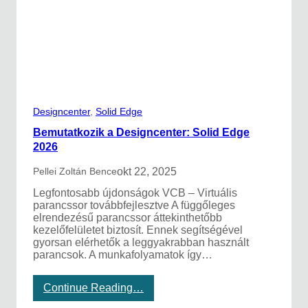
v
i
ő
g
j
á
e
l
:
j
a
a
S
n
i
a
e
k
Designcenter
, 
Solid Edge
m
a
e
Bemutatkozik a Designcenter: Solid Edge
m
n
2026
a
s
g
b
okt 22, 2025
Pellei Zoltán Bence
y
e
a
m
Legfontosabb újdonságok VCB – Virtuális
r
u
parancssor továbbfejlesztve A függőleges
g
t
elrendezésű parancssor áttekinthetőbb
y
a
kezelőfelületet biztosít. Ennek segítségével
á
t
gyorsan elérhetők a leggyakrabban használt
r
t
parancsok. A munkafolyamatok így…
t
a
ó
a
c
:
Continue Reading…
D
é
B
i