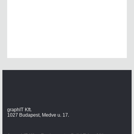
graphIT Kft.
1027 Budapest, Medve u. 17.