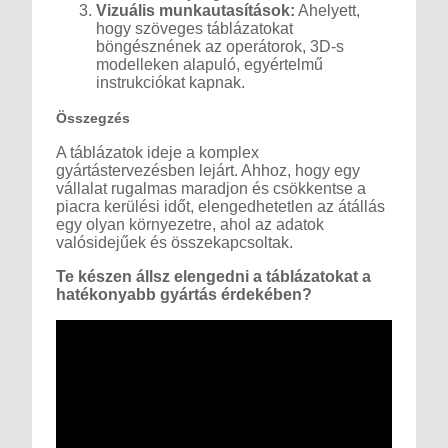
Vizuális munkautasítások:
Ahelyett,
hogy szöveges táblázatokat
böngésznének az operátorok, 3D-s
modelleken alapuló, egyértelmű
instrukciókat kapnak.
Összegzés
A táblázatok ideje a komplex
gyártástervezésben lejárt. Ahhoz, hogy egy
vállalat rugalmas maradjon és csökkentse a
piacra kerülési időt, elengedhetetlen az átállás
egy olyan környezetre, ahol az adatok
valósidejűek és összekapcsoltak.
Te készen állsz elengedni a táblázatokat a
hatékonyabb gyártás érdekében?