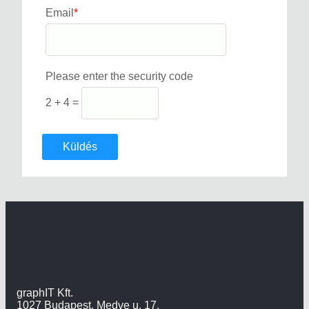
Email
*
Please enter the security code
2 + 4 =
Küldés
graphIT Kft.
1027 Budapest, Medve u. 17.