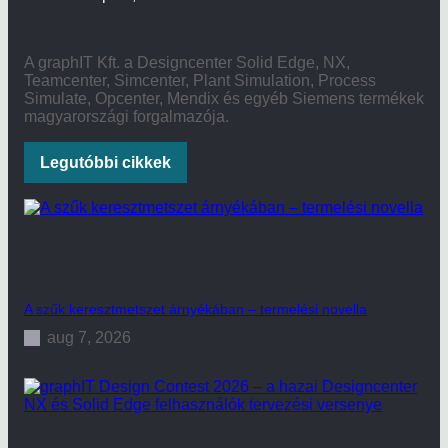
A graphIT Kft. a Designcenter Solid Edge, NX,
Teamcenter, Simcenter, Plant Simulation, Process
Simulate, Opcenter, Mendix és egyéb Siemens termékek
magyarországi forgalmazója.
Legutóbbi cikkek
A szűk keresztmetszet árnyékában – termelési novella
aug 7, 2026