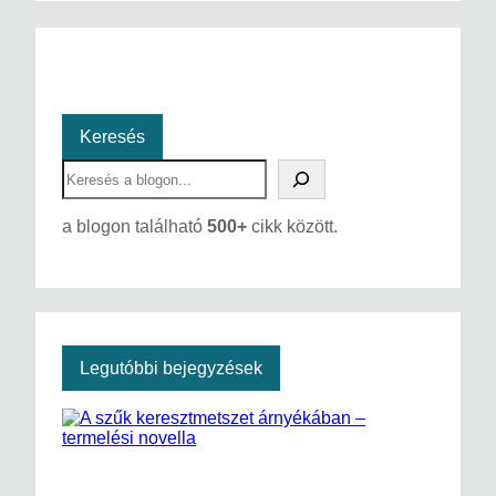
Keresés
S
e
a
a blogon található
500+
cikk között.
r
c
h
Legutóbbi bejegyzések