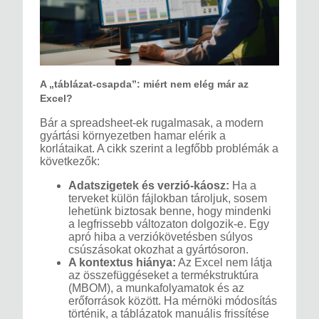
A „táblázat-csapda”: miért nem elég már az
Excel?
Bár a spreadsheet-ek rugalmasak, a modern
gyártási környezetben hamar elérik a
korlátaikat. A cikk szerint a legfőbb problémák a
következők:
Adatszigetek és verzió-káosz:
Ha a
terveket külön fájlokban tároljuk, sosem
lehetünk biztosak benne, hogy mindenki
a legfrissebb változaton dolgozik-e. Egy
apró hiba a verziókövetésben súlyos
csúszásokat okozhat a gyártósoron.
A kontextus hiánya:
Az Excel nem látja
az összefüggéseket a termékstruktúra
(MBOM), a munkafolyamatok és az
erőforrások között. Ha mérnöki módosítás
történik, a táblázatok manuális frissítése