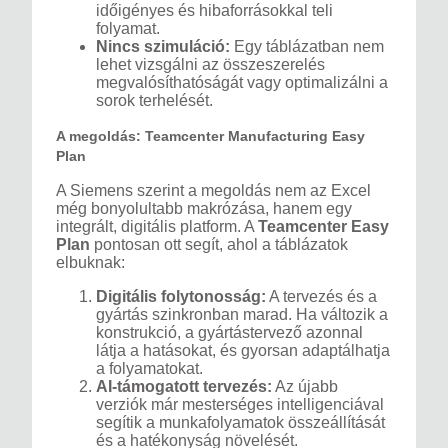
időigényes és hibaforrásokkal teli
folyamat.
Nincs szimuláció:
Egy táblázatban nem
lehet vizsgálni az összeszerelés
megvalósíthatóságát vagy optimalizálni a
sorok terhelését.
A megoldás: Teamcenter Manufacturing Easy
Plan
A Siemens szerint a megoldás nem az Excel
még bonyolultabb makrózása, hanem egy
integrált, digitális platform. A
Teamcenter Easy
Plan
pontosan ott segít, ahol a táblázatok
elbuknak:
Digitális folytonosság:
A tervezés és a
gyártás szinkronban marad. Ha változik a
konstrukció, a gyártástervező azonnal
látja a hatásokat, és gyorsan adaptálhatja
a folyamatokat.
AI-támogatott tervezés:
Az újabb
verziók már mesterséges intelligenciával
segítik a munkafolyamatok összeállítását
és a hatékonyság növelését.