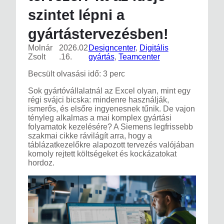
szintet lépni a
gyártástervezésben!
Molnár
2026.02
Designcenter
, 
Digitális
Zsolt
.16.
gyártás
, 
Teamcenter
Becsült olvasási idő: 3 perc
Sok gyártóvállalatnál az Excel olyan, mint egy
régi svájci bicska: mindenre használják,
ismerős, és elsőre ingyenesnek tűnik. De vajon
tényleg alkalmas a mai komplex gyártási
folyamatok kezelésére? A Siemens legfrissebb
szakmai cikke rávilágít arra, hogy a
táblázatkezelőkre alapozott tervezés valójában
komoly rejtett költségeket és kockázatokat
hordoz.