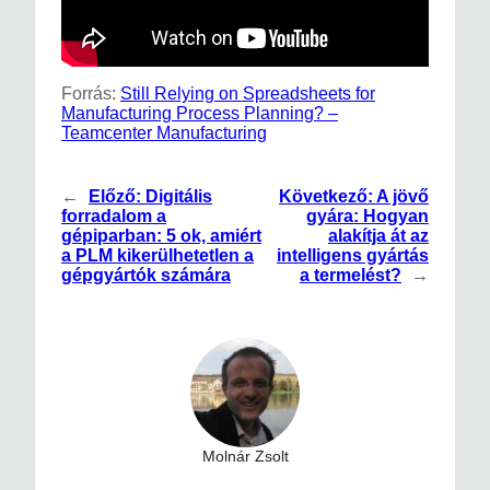
Forrás:
Still Relying on Spreadsheets for
Manufacturing Process Planning? –
Teamcenter Manufacturing
←
Előző:
Digitális
Következő:
A jövő
forradalom a
gyára: Hogyan
gépiparban: 5 ok, amiért
alakítja át az
a PLM kikerülhetetlen a
intelligens gyártás
gépgyártók számára
a termelést?
→
Molnár Zsolt