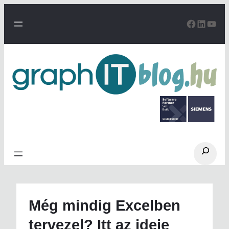
Ugrás
a
Facebo
Linke
You
tartalomhoz
Search
Még mindig Excelben
tervezel? Itt az ideje