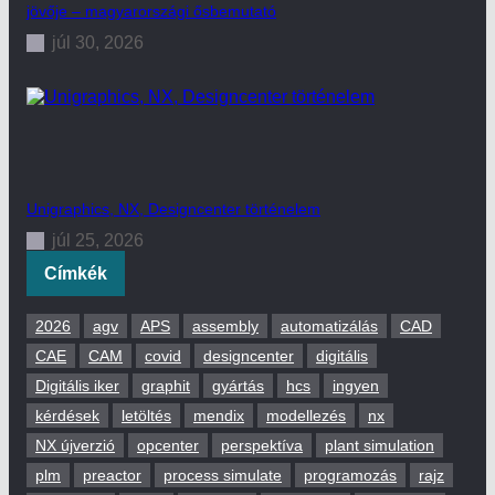
jövője – magyarországi ősbemutató
júl 30, 2026
Unigraphics, NX, Designcenter történelem
júl 25, 2026
Címkék
2026
agv
APS
assembly
automatizálás
CAD
CAE
CAM
covid
designcenter
digitális
Digitális iker
graphit
gyártás
hcs
ingyen
kérdések
letöltés
mendix
modellezés
nx
NX újverzió
opcenter
perspektíva
plant simulation
plm
preactor
process simulate
programozás
rajz