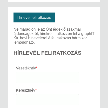
Hírlevél feliratkozás
Ne maradjon le az Önt érdeklő szakmai
újdonságokról, hírekről! Iratkozzon fel a graphIT
Kft. havi hírlevelére! A feliratkozás bármikor
lemondható.
HÍRLEVÉL FELIRATKOZÁS
Vezetéknév
*
Keresztnév
*