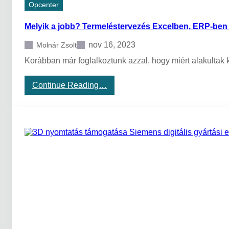
Opcenter
t
e
Melyik a jobb? Termeléstervezés Excelben, ERP-ben
r
m
e
nov 16, 2023
Molnár Zsolt
l
Korábban már foglalkoztunk azzal, hogy miért alakultak
é
s
t
:
Continue Reading…
e
M
r
e
v
l
e
y
z
i
ő
k
é
a
s
j
ü
o
t
b
e
b
m
?
e
T
z
e
ő
r
r