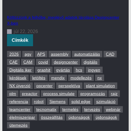
Költözzünk a felhőbe, meglévő adatok tárolása Designcenter
X-ben
júl 22, 2026
Címkék
2026
agv
APS
assembly
automatizálás
CAD
CAE
CAM
covid
designcenter
digitális
Digitális iker
graphit
gyártás
hcs
ingyen
kérdések
letöltés
mendix
modellezés
nx
NX újverzió
opcenter
perspektíva
plant simulation
plm
preactor
process simulate
programozás
rajz
referencia
robot
Siemens
solid edge
szimuláció
teamcenter
tecnomatix
termelés
tervezés
webinár
élelmiszeripar
összeállítás
újdonságok
újdonságok
ütemezés