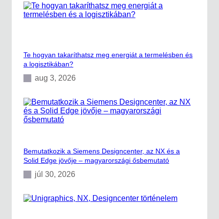
b
e
á
r
k
)
r
?
a
d
Te hogyan takaríthatsz meg energiát a termelésben és
i
a logisztikában?
g
i
aug 3, 2026
t
á
l
i
s
m
e
g
Bemutatkozik a Siemens Designcenter, az NX és a
o
Solid Edge jövője – magyarországi ősbemutató
l
d
júl 30, 2026
á
s
o
k