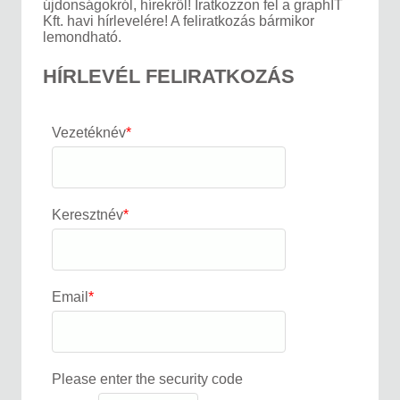
újdonságokról, hírekről! Iratkozzon fel a graphIT
Kft. havi hírlevelére! A feliratkozás bármikor
lemondható.
HÍRLEVÉL FELIRATKOZÁS
Vezetéknév
*
Keresztnév
*
Email
*
Please enter the security code