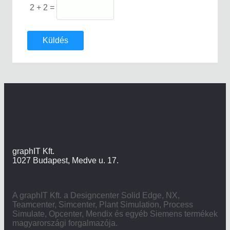
2 + 2 =
Küldés
graphIT Kft.
1027 Budapest, Medve u. 17.
A graphIT Kft. a Designcenter Solid Edge, NX,
Teamcenter, Simcenter, Plant Simulation, Process
Simulate, Opcenter, Mendix és egyéb Siemens termékek
magyarországi forgalmazója.