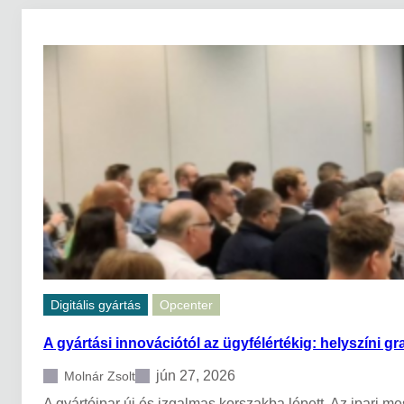
Digitális gyártás
Opcenter
A gyártási innovációtól az ügyfélértékig: helyszín
jún 27, 2026
Molnár Zsolt
A gyártóipar új és izgalmas korszakba lépett. Az ipari m