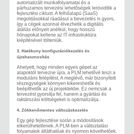
automatizált munkafolyamatai és a
párhuzamos tervezési lehetőségek lerövidítik a
fejlesztési ciklust. A felhőalapú (SaaS)
megoldásokkal ráadásul a bevezetés is gyors,
így a cégek azonnal élvezhetik a digitális
átállás előnyeit anélkül, hogy hosszú
hónapokat kellene az IT-infrastruktúra
kiépítésével tölteniük.
3. Hatékony konfigurációkezelés és
újrahasznosítás
Ahelyett, hogy minden egyes gépet az
alapoktól tervezne újra, a PLM lehetővé teszi a
moduláris felépítést. A meglévő, már bizonyított
részegységek könnyen kikereshetők és
beépíthetők az új projektekbe. Ez nemcsak a
tervezést gyorsítja fel, hanem a gyártási és
raktározási költségeket is optimalizálja.
4. Zökkenőmentes változáskezelés
Egy gép fejlesztése során a módosítások
elkerülhetetlenek. A PLM-ben a változtatási
folyamatok átláthatóak és nyomon követhetőek.