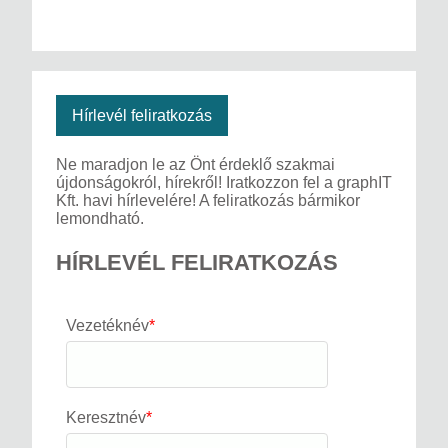
Hírlevél feliratkozás
Ne maradjon le az Önt érdeklő szakmai
újdonságokról, hírekről! Iratkozzon fel a graphIT
Kft. havi hírlevelére! A feliratkozás bármikor
lemondható.
HÍRLEVÉL FELIRATKOZÁS
Vezetéknév
*
Keresztnév
*