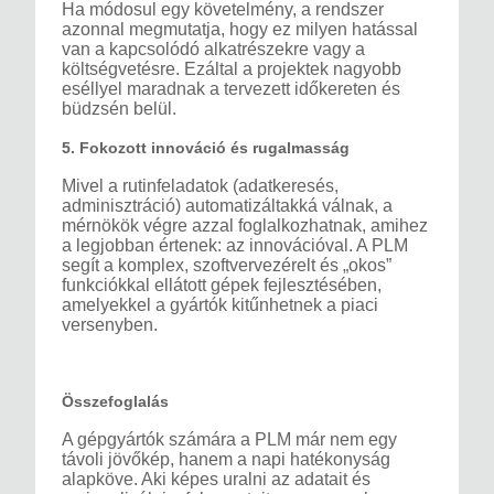
Ha módosul egy követelmény, a rendszer
azonnal megmutatja, hogy ez milyen hatással
van a kapcsolódó alkatrészekre vagy a
költségvetésre. Ezáltal a projektek nagyobb
eséllyel maradnak a tervezett időkereten és
büdzsén belül.
5. Fokozott innováció és rugalmasság
Mivel a rutinfeladatok (adatkeresés,
adminisztráció) automatizáltakká válnak, a
mérnökök végre azzal foglalkozhatnak, amihez
a legjobban értenek: az innovációval. A PLM
segít a komplex, szoftvervezérelt és „okos”
funkciókkal ellátott gépek fejlesztésében,
amelyekkel a gyártók kitűnhetnek a piaci
versenyben.
Összefoglalás
A gépgyártók számára a PLM már nem egy
távoli jövőkép, hanem a napi hatékonyság
alapköve. Aki képes uralni az adatait és