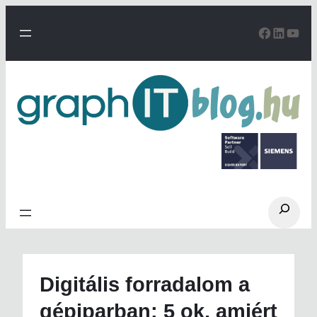
Ugrás
a
Facebo
Linke
You
tartalomhoz
Search
Digitális forradalom a
gépiparban: 5 ok, amiért