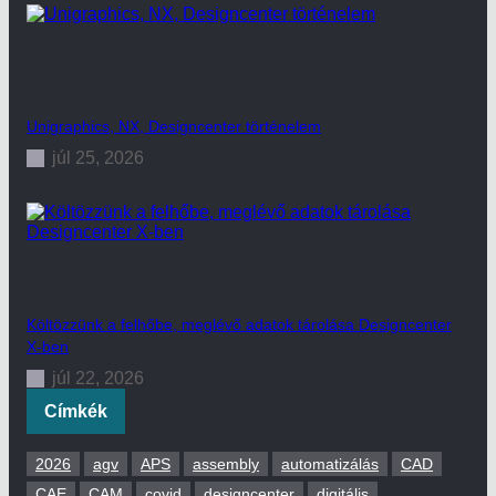
Unigraphics, NX, Designcenter történelem
júl 25, 2026
Költözzünk a felhőbe, meglévő adatok tárolása Designcenter
X-ben
júl 22, 2026
Címkék
2026
agv
APS
assembly
automatizálás
CAD
CAE
CAM
covid
designcenter
digitális