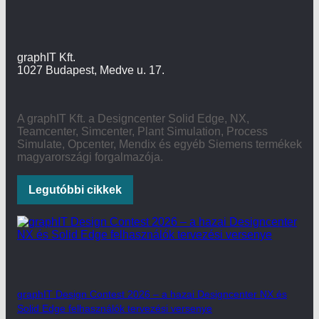
graphIT Kft.
1027 Budapest, Medve u. 17.
A graphIT Kft. a Designcenter Solid Edge, NX,
Teamcenter, Simcenter, Plant Simulation, Process
Simulate, Opcenter, Mendix és egyéb Siemens termékek
magyarországi forgalmazója.
Legutóbbi cikkek
graphIT Design Contest 2026 – a hazai Designcenter NX és
Solid Edge felhasználók tervezési versenye