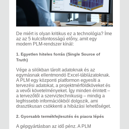
De miért is olyan kritikus ez a technológia? Íme
az az 5 kulcsfontosságú előny, amit egy
modern PLM-rendszer kínál:
1. Egyetlen hiteles forrás (Single Source of
Truth)
Vége a silókban tárolt adatoknak és az
egymásnak ellentmondó Excel-táblázatoknak.
A PLM egy központi platformon egyesíti a
tervezési adatokat, a projektmérföldköveket és
a vevői követelményeket. Így minden érintett –
a tervezőtől a szerviztechnikusig – mindig a
legfrissebb információkból dolgozik, ami
drasztikusan csökkenti a hibázási lehetőséget.
2. Gyorsabb termékfejlesztés és piacra lépés
A gépgyártásban az idő pénz. A PLM