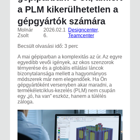
a PLM kikerülhetetlen a
gépgyártók számára
Molnár
2026.02.1
Designcenter
, 
Zsolt
6.
Teamcenter
Becsült olvasási idő: 3 perc
A mai gépiparban a komplexitás az úr. Az egyre
egyedibb vevői igények, az okos szenzorok
térnyerése és a globális ellátási láncok
bizonytalansága mellett a hagyományos
módszerek már nem elegendőek. Ha Ön
gépgyártóként versenyben akar maradni, a
termékéletciklus-kezelés (PLM) nem csupán
egy „jó, ha van” eszköz, hanem a túlélés
záloga.