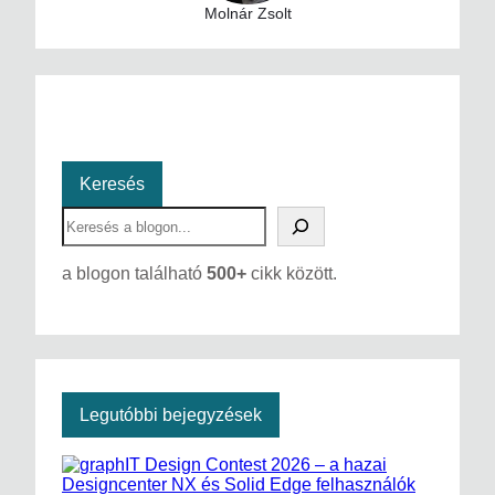
Molnár Zsolt
Keresés
S
e
a
a blogon található
500+
cikk között.
r
c
h
Legutóbbi bejegyzések