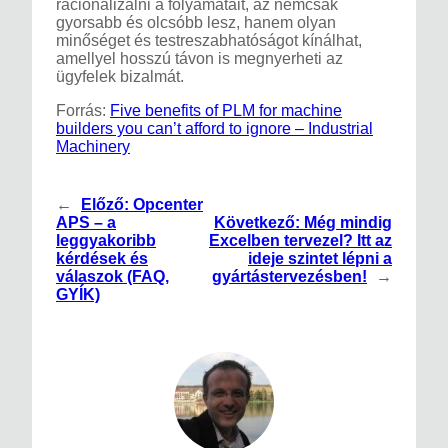
racionalizálni a folyamatait, az nemcsak
gyorsabb és olcsóbb lesz, hanem olyan
minőséget és testreszabhatóságot kínálhat,
amellyel hosszú távon is megnyerheti az
ügyfelek bizalmát.
Forrás:
Five benefits of PLM for machine
builders you can’t afford to ignore – Industrial
Machinery
←
Előző:
Opcenter
APS – a
Következő:
Még mindig
leggyakoribb
Excelben tervezel? Itt az
kérdések és
ideje szintet lépni a
válaszok (FAQ,
gyártástervezésben!
→
GYÍK)