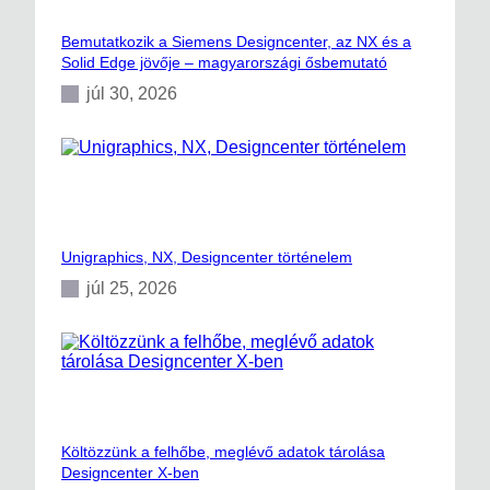
Bemutatkozik a Siemens Designcenter, az NX és a
Solid Edge jövője – magyarországi ősbemutató
júl 30, 2026
Unigraphics, NX, Designcenter történelem
júl 25, 2026
Költözzünk a felhőbe, meglévő adatok tárolása
Designcenter X-ben