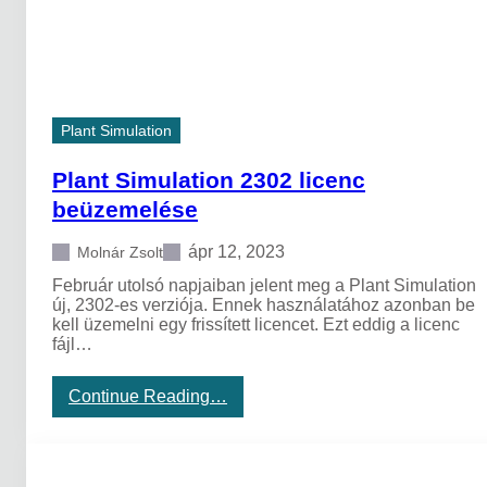
m
e
n
s
s
z
Plant Simulation
o
f
t
Plant Simulation 2302 licenc
v
beüzemelése
e
r
ápr 12, 2023
Molnár Zsolt
i
n
Február utolsó napjaiban jelent meg a Plant Simulation
g
új, 2302-es verziója. Ennek használatához azonban be
y
kell üzemelni egy frissített licencet. Ezt eddig a licenc
e
fájl…
n
e
s
:
Continue Reading…
d
P
i
l
á
a
k
n