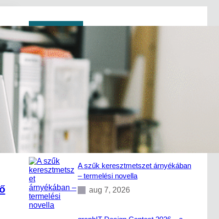
Keresés
S
e
a
a blogon található
500+
cikk között.
r
c
h
Legutóbbi bejegyzések
A szűk keresztmetszet árnyékában
– termelési novella
ző
aug 7, 2026