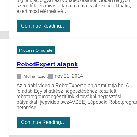
digitalizáció gyártási vonatkozásairól. Sokan nagyon
r
e
szerették, és mivel a tartalma ma is abszolút aktuális,
á
r
ezért most elérhetővé…
l
z
t
i
d
ó
:
Continue Reading…
i
l
L
s
e
a
z
t
p
k
ö
o
Process Simulate
r
l
z
é
t
z
t
é
RobotExpert alapok
o
é
s
n
s
b
nov 21, 2014
Molnár Zsolt
f
e
e
Az alábbi videó a RobotExpert alapjait mutatja be. A
l
l
feladat: Egy alkatrész hegesztéséhez készített
e
d
robotprogramot egészítünk ki további hegesztési
a
o
pályákkal. [wpvideo swz4VZEE] Lépések: Robotprogr
z
l
betöltése:…
I
g
p
o
a
:
Continue Reading…
z
r
R
ó
4
o
i
.