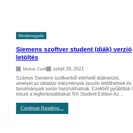
e
n
t
e
r
t
e
Mindenegyéb
r
m
Siemens szoftver student (diák) verzió
e
l
letöltés
é
s
szept 29, 2021
Molnár Zsolt
t
e
Számos Siemens szoftverből elérhető diákverzió,
r
amelyet az oktatási intézmények tanulói letölthetnek és
v
tanulmányaik során használhatnak. Ezekből gyűjtöttük it
e
össze a legfontosabbakat: NX Student Edition Az…
z
ő
é
:
Continue Reading…
s
S
ü
i
t
e
e
m