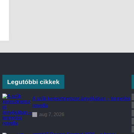
Legutóbbi cikkek
A szűk keresztmetszet árnyékában – termelési
novella
aug 7, 2026