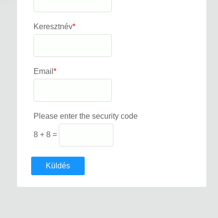
Keresztnév
*
Email
*
Please enter the security code
8 + 8 =
Küldés