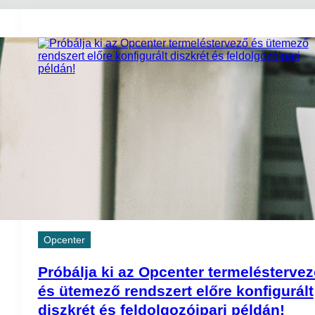
Opcenter
Próbálja ki az Opcenter termelésterve
és ütemező rendszert előre konfigurált
diszkrét és feldolgozóipari példán!