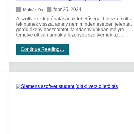
febr 25, 2024
Molnár Zsolt
A szoftverek kipróbálásának lehetőségei hosszú múltra
tekintenek vissza, amely nem minden esetben jelentett
gördülékeny használatot. Mindannyiunkban mélyre
temetve ott van annak a bizonyos szoftvernek az…
,
:
Continue Reading…
P
r
ó
b
á
l
j
a
k
i
a
z
O
p
c