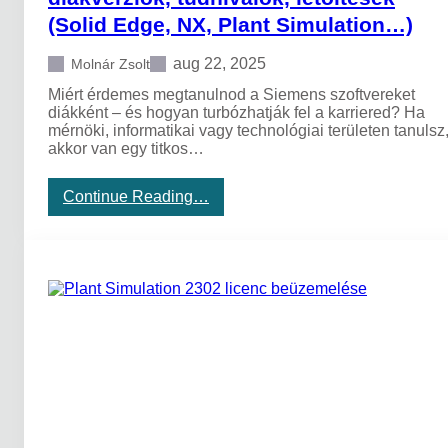
(Solid Edge, NX, Plant Simulation…)
aug 22, 2025
Molnár Zsolt
Miért érdemes megtanulnod a Siemens szoftvereket
diákként – és hogyan turbózhatják fel a karriered? Ha
mérnöki, informatikai vagy technológiai területen tanulsz
akkor van egy titkos…
:
Continue Reading…
I
r
á
n
y
a
s
u
l
i
!
S
i
e