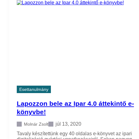
m
e
e
n
z
s
ő
s
r
z
e
o
n
f
d
t
s
v
z
e
e
r
r
s
t
t
e
u
l
d
ő
e
Esettanulmány
r
n
e
t
k
(
Lapozzon bele az Ipar 4.0 áttekintő e-
o
d
könyvbe!
n
i
f
á
júl 13, 2020
Molnár Zsolt
i
k
g
)
Tavaly készítettünk egy 40 oldalas e-könyvet az ipari
u
v