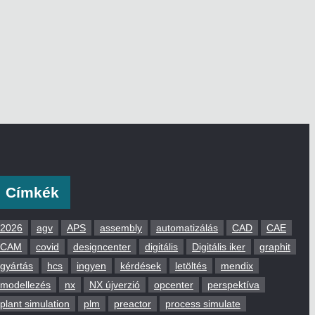
Címkék
2026
agv
APS
assembly
automatizálás
CAD
CAE
CAM
covid
designcenter
digitális
Digitális iker
graphit
gyártás
hcs
ingyen
kérdések
letöltés
mendix
modellezés
nx
NX újverzió
opcenter
perspektíva
plant simulation
plm
preactor
process simulate