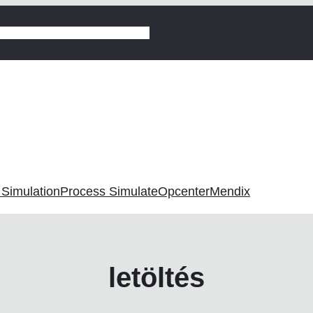
gyártás
Digitalizáció vezetőknek
 Simulation
Process Simulate
Opcenter
Mendix
letöltés