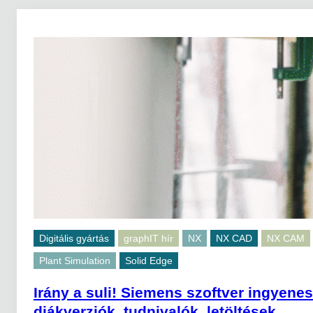
Digitális gyártás
graphIT hír
NX
NX CAD
NX CAM
Plant Simulation
Solid Edge
Irány a suli! Siemens szoftver ingyenes
diákverziók, tudnivalók, letöltések