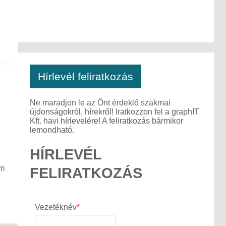
Hírlevél feliratkozás
Ne maradjon le az Önt érdeklő szakmai
újdonságokról, hírekről! Iratkozzon fel a graphIT
Kft. havi hírlevelére! A feliratkozás bármikor
lemondható.
HÍRLEVÉL
am
FELIRATKOZÁS
Vezetéknév
*