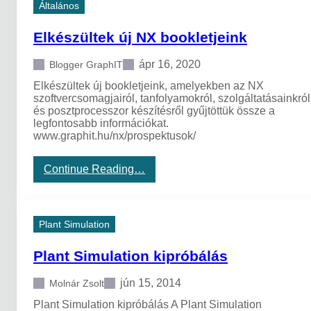
s
m
Általános
r
u
e
l
Elkészültek új NX bookletjeink
n
a
d
t
ápr 16, 2020
Blogger GraphIT
s
i
z
o
Elkészültek új bookletjeink, amelyekben az NX
e
n
szoftvercsomagjairól, tanfolyamokról, szolgáltatásainkról
r
…
és posztprocesszor készítésről gyűjtöttük össze a
é
)
legfontosabb információkat.
b
www.graphit.hu/nx/prospektusok/
ő
l
:
Continue Reading…
E
l
k
é
Plant Simulation
s
z
Plant Simulation kipróbálás
ü
l
t
jún 15, 2014
Molnár Zsolt
e
Plant Simulation kipróbálás A Plant Simulation
k