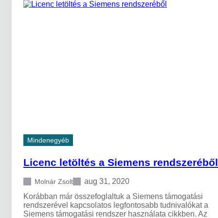
v
t
e
S
r
i
z
m
i
u
ó
l
k
a
,
t
t
i
u
o
d
n
n
2
i
3
v
0
a
2
l
l
Mindenegyéb
ó
i
k
c
,
e
Licenc letöltés a Siemens rendszeréből
l
n
e
c
aug 31, 2020
Molnár Zsolt
t
b
ö
e
Korábban már összefoglaltuk a Siemens támogatási
l
ü
rendszerével kapcsolatos legfontosabb tudnivalókat a
t
z
Siemens támogatási rendszer használata cikkben. Az