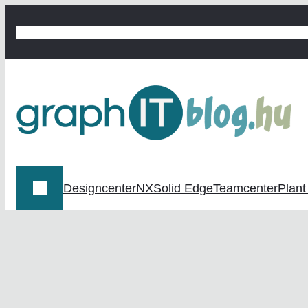
Ugrás
a
graphIT BLOG
graphit.hu
Digitális termékfejlesztés
Digitális 
tartalomhoz
Designcenter
NX
Solid Edge
Teamcenter
Plant