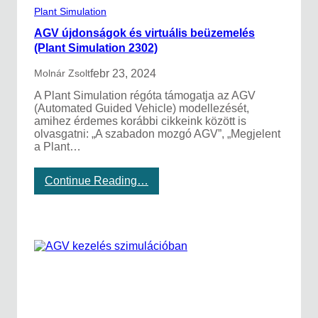
Plant Simulation
AGV újdonságok és virtuális beüzemelés
(Plant Simulation 2302)
febr 23, 2024
Molnár Zsolt
A Plant Simulation régóta támogatja az AGV
(Automated Guided Vehicle) modellezését,
amihez érdemes korábbi cikkeink között is
olvasgatni: „A szabadon mozgó AGV”, „Megjelent
a Plant…
:
Continue Reading…
A
G
V
ú
j
d
o
n
s
á