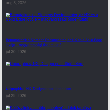
aug 3, 2026
Bemutatkozik a Siemens Designcenter, az NX és a Solid Edge
jövője – magyarországi ősbemutató
júl 30, 2026
Unigraphics, NX, Designcenter történelem
júl 25, 2026