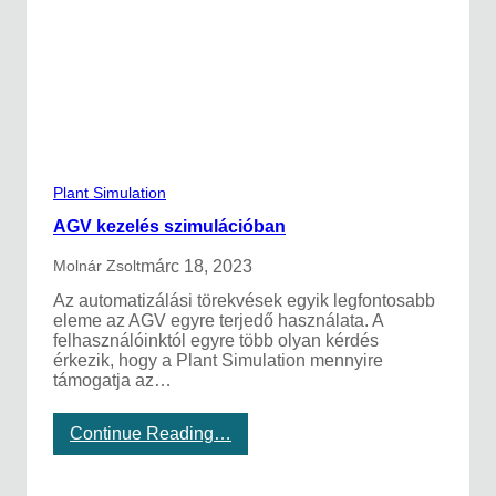
g
o
k
é
s
v
i
r
t
u
Plant Simulation
á
l
AGV kezelés szimulációban
i
s
márc 18, 2023
Molnár Zsolt
b
Az automatizálási törekvések egyik legfontosabb
e
eleme az AGV egyre terjedő használata. A
ü
felhasználóinktól egyre több olyan kérdés
z
érkezik, hogy a Plant Simulation mennyire
e
támogatja az…
m
e
l
:
Continue Reading…
é
A
s
G
(
V