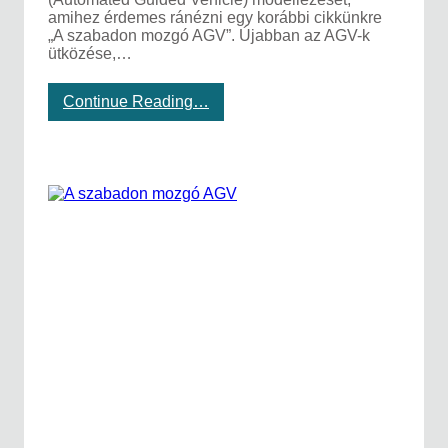
amihez érdemes ránézni egy korábbi cikkünkre
„A szabadon mozgó AGV”. Újabban az AGV-k
ütközése,…
:
Continue Reading…
A
G
V
k
ö
z
e
l
s
é
g
s
z
a
b
á
l
y
o