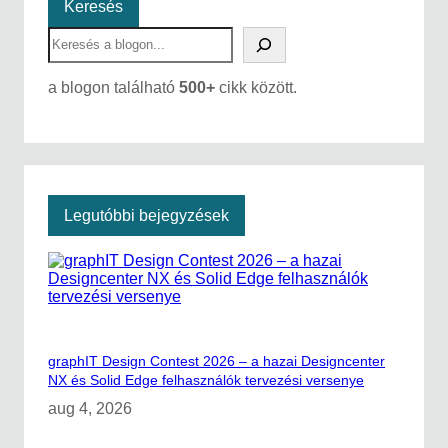
m
Keresés
a
S
t
e
i
a
z
a blogon található
500+
cikk között.
r
á
c
l
h
á
s
i
l
e
Legutóbbi bejegyzések
h
e
t
ő
s
é
g
e
graphIT Design Contest 2026 – a hazai Designcenter
k
v
NX és Solid Edge felhasználók tervezési versenye
i
aug 4, 2026
z
s