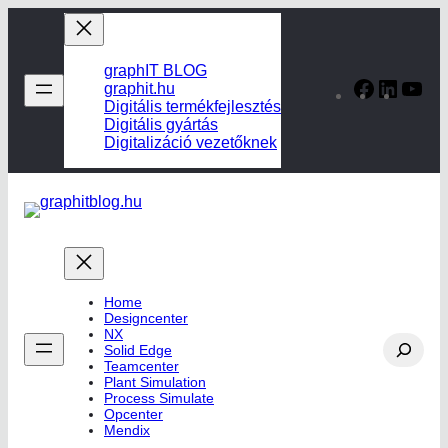
Ugrás
a
tartalomhoz
graphIT BLOG
Facebook
Linked
Yo
graphit.hu
Digitális termékfejlesztés
Digitális gyártás
Digitalizáció vezetőknek
Home
Designcenter
NX
Search
Solid Edge
Teamcenter
Plant Simulation
Process Simulate
Opcenter
Mendix