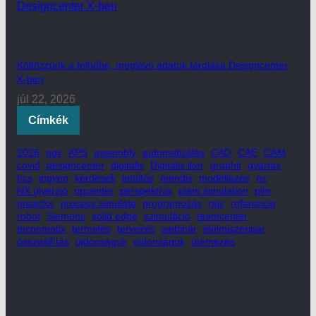
Költözzünk a felhőbe, meglévő adatok tárolása Designcenter
X-ben
júl 22, 2026
Címkék
2026
agv
APS
assembly
automatizálás
CAD
CAE
CAM
covid
designcenter
digitális
Digitális iker
graphit
gyártás
hcs
ingyen
kérdések
letöltés
mendix
modellezés
nx
NX újverzió
opcenter
perspektíva
plant simulation
plm
preactor
process simulate
programozás
rajz
referencia
robot
Siemens
solid edge
szimuláció
teamcenter
tecnomatix
termelés
tervezés
webinár
élelmiszeripar
összeállítás
újdonságok
újdonságok
ütemezés