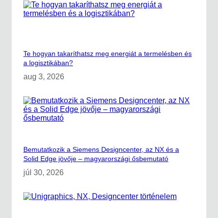
g
á
l
a
t
a
Te hogyan takaríthatsz meg energiát a termelésben és
P
a logisztikában?
l
a
aug 3, 2026
n
t
S
i
m
u
l
a
Bemutatkozik a Siemens Designcenter, az NX és a
t
Solid Edge jövője – magyarországi ősbemutató
i
o
júl 30, 2026
n
h
a
s
z