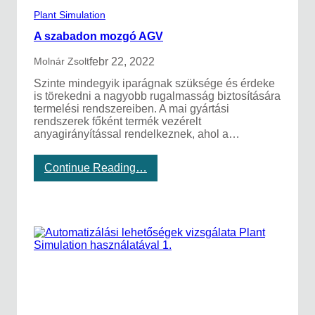
z
Plant Simulation
á
s
A szabadon mozgó AGV
,
P
febr 22, 2022
Molnár Zsolt
l
Szinte mindegyik iparágnak szüksége és érdeke
a
is törekedni a nagyobb rugalmasság biztosítására
n
termelési rendszereiben. A mai gyártási
t
rendszerek főként termék vezérelt
S
anyagirányítással rendelkeznek, ahol a…
i
m
u
:
Continue Reading…
l
A
a
s
t
z
i
a
o
b
n
a
g
d
y
o
a
n
k
m
o
o
r