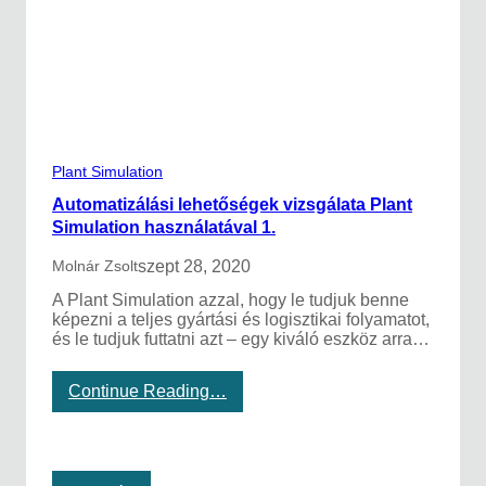
z
l
g
a
ó
t
A
i
G
p
V
é
l
d
Plant Simulation
a
Automatizálási lehetőségek vizsgálata Plant
Simulation használatával 1.
szept 28, 2020
Molnár Zsolt
A Plant Simulation azzal, hogy le tudjuk benne
képezni a teljes gyártási és logisztikai folyamatot,
és le tudjuk futtatni azt – egy kiváló eszköz arra…
:
Continue Reading…
A
u
t
o