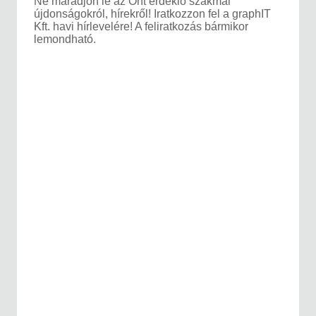
Ne maradjon le az Önt érdeklő szakmai
újdonságokról, hírekről! Iratkozzon fel a graphIT
Kft. havi hírlevelére! A feliratkozás bármikor
lemondható.