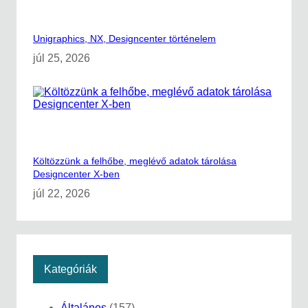
n
á
l
Unigraphics, NX, Designcenter történelem
a
t
júl 25, 2026
á
v
a
l
1
.
Költözzünk a felhőbe, meglévő adatok tárolása
Designcenter X-ben
júl 22, 2026
Kategóriák
Általános
(157)