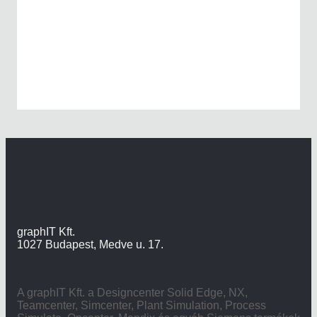
graphIT Kft.
1027 Budapest, Medve u. 17.
A graphIT Kft. a Designcenter Solid Edge, NX,
Teamcenter, Simcenter, Plant Simulation, Process