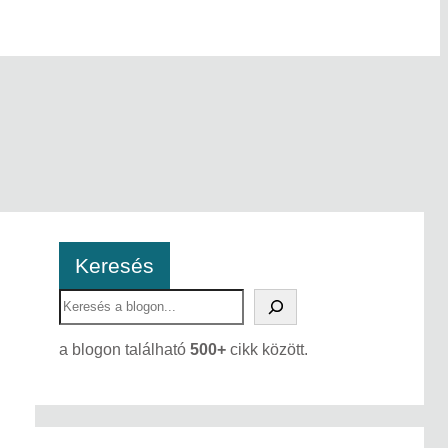
Keresés
S
e
a
a blogon található
500+
cikk között.
r
c
h