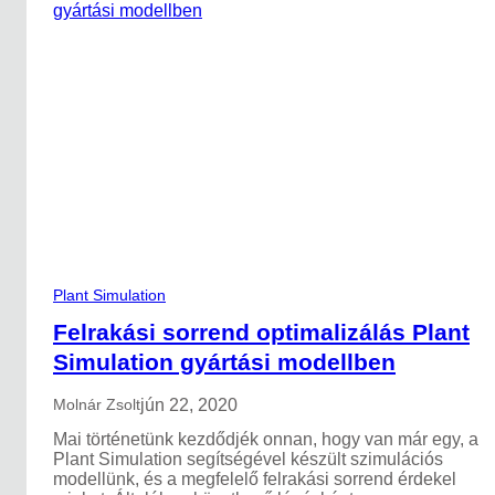
ó
d
i
g
i
t
á
l
i
s
i
k
e
r
h
Plant Simulation
a
s
Felrakási sorrend optimalizálás Plant
z
Simulation gyártási modellben
n
á
jún 22, 2020
l
Molnár Zsolt
a
Mai történetünk kezdődjék onnan, hogy van már egy, a
t
Plant Simulation segítségével készült szimulációs
á
modellünk, és a megfelelő felrakási sorrend érdekel
v