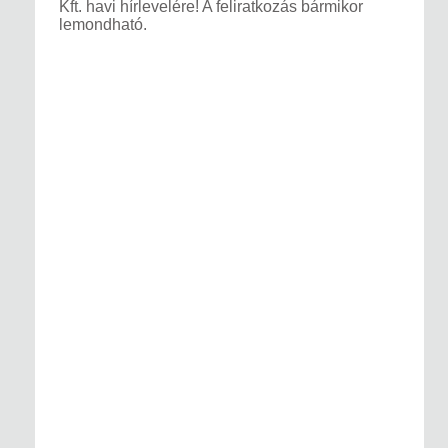
Kft. havi hírlevelére! A feliratkozás bármikor
lemondható.