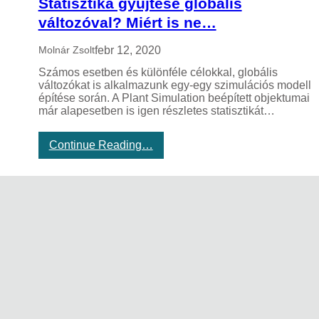
Statisztika gyűjtése globális
l
változóval? Miért is ne…
a
w
febr 12, 2020
e
Molnár Zsolt
b
Számos esetben és különféle célokkal, globális
b
változókat is alkalmazunk egy-egy szimulációs modell
ö
építése során. A Plant Simulation beépített objektumai
n
…
már alapesetben is igen részletes statisztikát…
g
é
s
:
Continue Reading…
z
S
ő
t
b
a
e
t
n
i
s
z
t
i
k
a
g
y