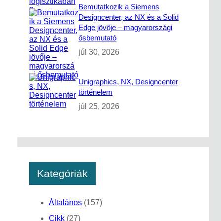
Bemutatkozik a Siemens
Designcenter, az NX és a Solid
Edge jövője – magyarországi
ősbemutató
júl 30, 2026
Unigraphics, NX, Designcenter
történelem
júl 25, 2026
Kategóriák
Általános
(157)
Cikk
(27)