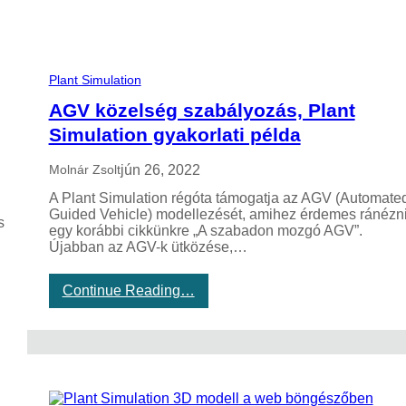
Plant Simulation
AGV közelség szabályozás, Plant
Simulation gyakorlati példa
jún 26, 2022
Molnár Zsolt
A Plant Simulation régóta támogatja az AGV (Automate
Guided Vehicle) modellezését, amihez érdemes ránézn
s
egy korábbi cikkünkre „A szabadon mozgó AGV”.
Újabban az AGV-k ütközése,…
:
Continue Reading…
A
G
V
k
ö
z
e