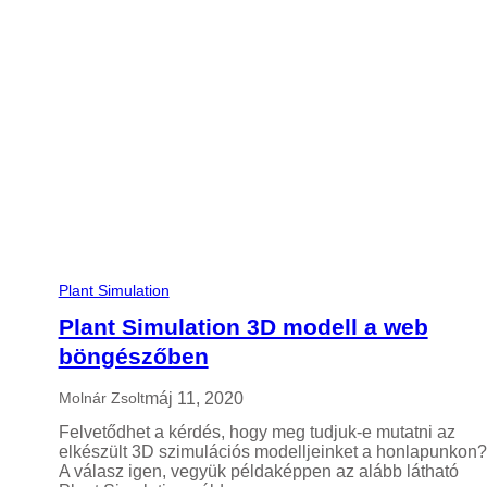
l
s
é
g
s
z
a
b
á
l
y
o
z
á
Plant Simulation
s
,
Plant Simulation 3D modell a web
P
l
böngészőben
a
n
máj 11, 2020
Molnár Zsolt
t
S
Felvetődhet a kérdés, hogy meg tudjuk-e mutatni az
i
elkészült 3D szimulációs modelljeinket a honlapunkon?
m
A válasz igen, vegyük példaképpen az alább látható
u