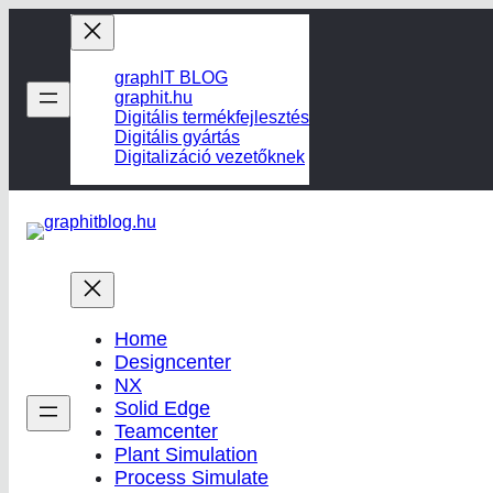
Ugrás
a
tartalomhoz
graphIT BLOG
graphit.hu
Digitális termékfejlesztés
Digitális gyártás
Digitalizáció vezetőknek
Home
Designcenter
NX
Solid Edge
Teamcenter
Plant Simulation
Process Simulate