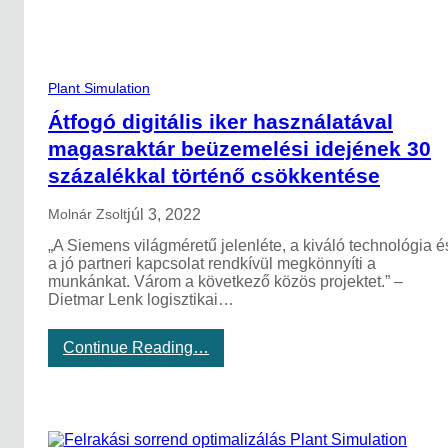
Plant Simulation
Átfogó digitális iker használatával
magasraktár beüzemelési idejének 30
százalékkal történő csökkentése
júl 3, 2022
Molnár Zsolt
„A Siemens világméretű jelenléte, a kiváló technológia é
a jó partneri kapcsolat rendkívül megkönnyíti a
munkánkat. Várom a következő közös projektet.” –
Dietmar Lenk logisztikai…
:
Continue Reading…
Á
t
f
o
g