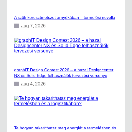
m
i
n
A szűk keresztmetszet árnyékában – termelési novella
d
e
aug 7, 2026
n
p
l
a
t
f
o
r
graphIT Design Contest 2026 – a hazai Designcenter
m
NX és Solid Edge felhasználók tervezési versenye
o
n
aug 4, 2026
Te hogyan takaríthatsz meg energiát a termelésben és