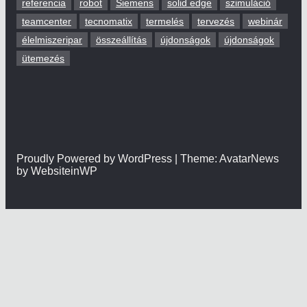
referencia
robot
Siemens
solid edge
szimuláció
teamcenter
tecnomatix
termelés
tervezés
webinár
élelmiszeripar
összeállítás
újdonságok
újdonságok
ütemezés
Proudly Powered by WordPress | Theme: AvatarNews
by WebsiteinWP