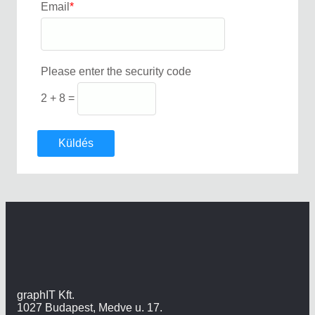
Email
*
Please enter the security code
2 + 8 =
Küldés
graphIT Kft.
1027 Budapest, Medve u. 17.