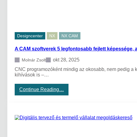
t
M
e
s
t
e
Designcenter
NX
NX CAM
r
s
A CAM szoftverek 5 legfontosabb fejlett képessége,
é
g
e
okt 28, 2025
Molnár Zsolt
s
CNC programozóként mindig az okosabb, nem pedig a k
I
kihívások is –…
n
t
e
:
Continue Reading…
l
A
l
C
i
A
g
M
e
s
n
z
c
o
i
f
a