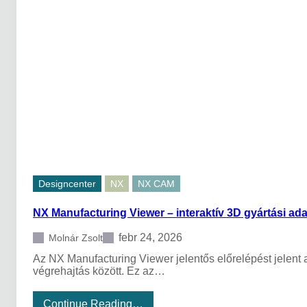
u
n
r
s
e
á
n
g
c
o
i
k
á
1
j
.
a
r
a
é
l
s
e
z
g
j
o
Designcenter
NX
NX CAM
b
b
NX Manufacturing Viewer – interaktív 3D gyártási ad
s
z
e
febr 24, 2026
Molnár Zsolt
r
Az NX Manufacturing Viewer jelentős előrelépést jelen
s
végrehajtás között. Ez az…
z
á
m
:
Continue Reading…