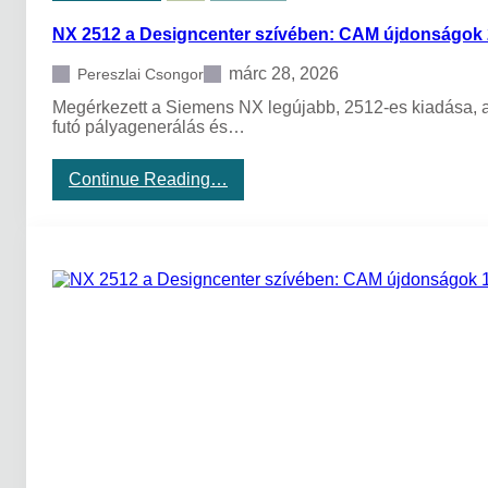
n
NX 2512 a Designcenter szívében: CAM újdonságok 2
t
e
r
márc 28, 2026
Pereszlai Csongor
2
Megérkezett a Siemens NX legújabb, 2512-es kiadása, am
6
futó pályagenerálás és…
0
6
:
:
Continue Reading…
C
N
A
X
M
2
ú
5
j
1
d
2
o
a
n
D
s
e
á
s
g
i
o
g
k
n
c
e