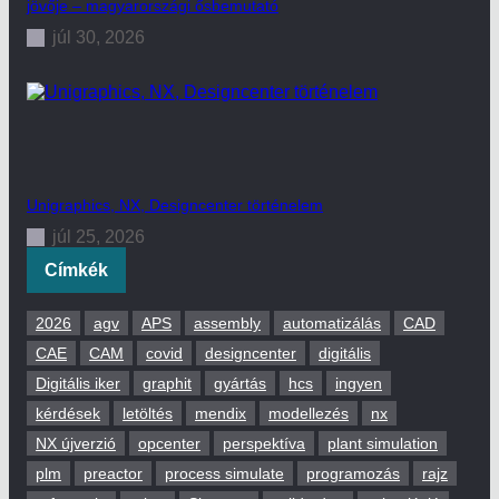
jövője – magyarországi ősbemutató
júl 30, 2026
Unigraphics, NX, Designcenter történelem
júl 25, 2026
Címkék
2026
agv
APS
assembly
automatizálás
CAD
CAE
CAM
covid
designcenter
digitális
Digitális iker
graphit
gyártás
hcs
ingyen
kérdések
letöltés
mendix
modellezés
nx
NX újverzió
opcenter
perspektíva
plant simulation
plm
preactor
process simulate
programozás
rajz