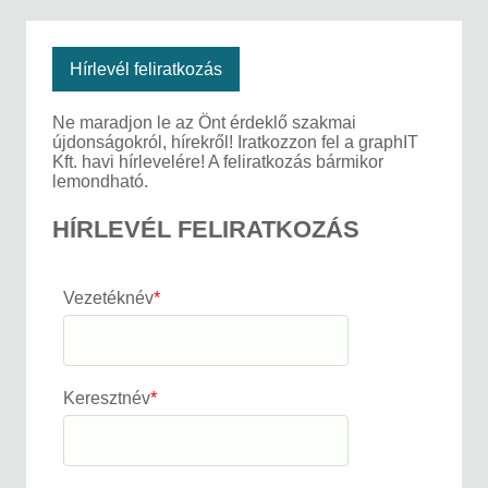
Hírlevél feliratkozás
Ne maradjon le az Önt érdeklő szakmai
újdonságokról, hírekről! Iratkozzon fel a graphIT
Kft. havi hírlevelére! A feliratkozás bármikor
lemondható.
HÍRLEVÉL FELIRATKOZÁS
Vezetéknév
*
Keresztnév
*