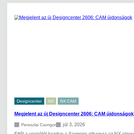
Designcenter
NX
NX CAM
Megjelent az új Designcenter 2606: CAM újdonságok
júl 3, 2026
Pereszlai Csongor
Ettől a verziótól kezdve a Siemens elhagyja az NX elnev