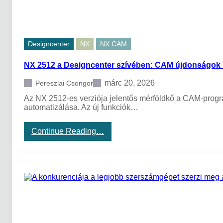
n
t
e
r
s
Designcenter
NX
NX CAM
z
í
NX 2512 a Designcenter szívében: CAM újdonságok 1
v
é
b
márc 20, 2026
Pereszlai Csongor
e
Az NX 2512-es verziója jelentős mérföldkő a CAM-progr
n
automatizálása. Az új funkciók…
:
C
A
:
Continue Reading…
M
N
ú
X
j
2
d
5
o
1
n
2
s
a
á
D
g
e
o
s