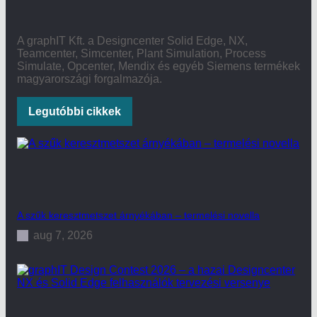
A graphIT Kft. a Designcenter Solid Edge, NX,
Teamcenter, Simcenter, Plant Simulation, Process
Simulate, Opcenter, Mendix és egyéb Siemens termékek
magyarországi forgalmazója.
Legutóbbi cikkek
A szűk keresztmetszet árnyékában – termelési novella
aug 7, 2026