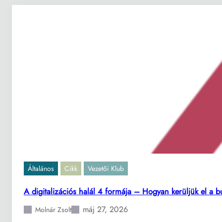
Általános
Cikk
Vezetői Klub
A digitalizációs halál 4 formája – Hogyan kerüljük el 
máj 27, 2026
Molnár Zsolt