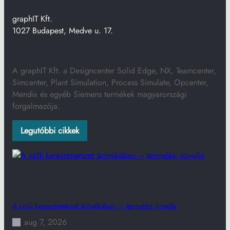
graphIT Kft.
1027 Budapest, Medve u. 17.
A graphIT Kft. a Designcenter Solid Edge, NX, Teamcenter,
Simcenter, Plant Simulation, Process Simulate, Opcenter,
Mendix és egyéb Siemens termékek magyarországi
forgalmazója.
Legutóbbi cikkek
A szűk keresztmetszet árnyékában – termelési novella
aug 7, 2026