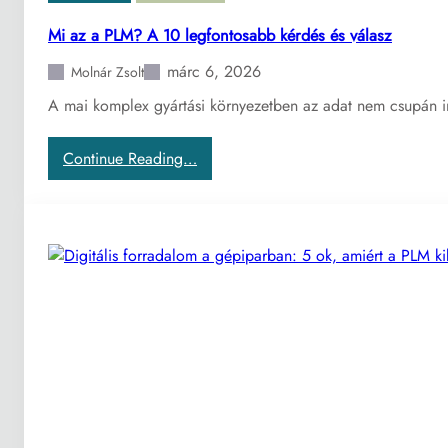
a
l
Mi az a PLM? A 10 legfontosabb kérdés és válasz
á
márc 6, 2026
l
Molnár Zsolt
4
A mai komplex gyártási környezetben az adat nem csupán i
f
o
:
Continue Reading…
r
M
m
i
á
a
j
z
a
a
–
P
H
L
o
M
g
?
y
A
a
1
n
0
k