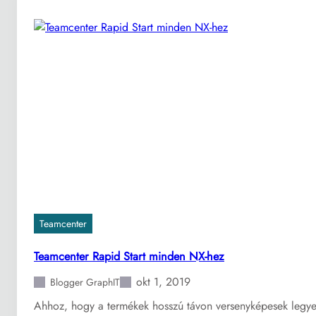
a
k
l
e
g
p
r
o
d
u
k
t
í
v
a
Teamcenter
b
b
Teamcenter Rapid Start minden NX-hez
t
okt 1, 2019
e
Blogger GraphIT
r
Ahhoz, hogy a termékek hosszú távon versenyképesek legyene
v