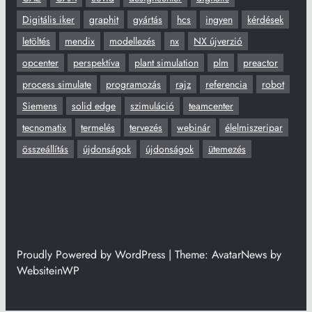
Digitális iker
graphit
gyártás
hcs
ingyen
kérdések
letöltés
mendix
modellezés
nx
NX újverzió
opcenter
perspektíva
plant simulation
plm
preactor
process simulate
programozás
rajz
referencia
robot
Siemens
solid edge
szimuláció
teamcenter
tecnomatix
termelés
tervezés
webinár
élelmiszeripar
összeállítás
újdonságok
újdonságok
ütemezés
Proudly Powered by WordPress | Theme: AvatarNews by
WebsiteinWP