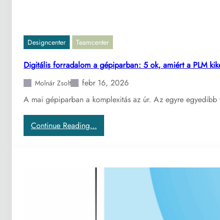
l
e
e
r
g
ü
f
l
Designcenter
Teamcenter
o
j
n
ü
Digitális forradalom a gépiparban: 5 ok, amiért a PLM ki
t
k
febr 16, 2026
o
Molnár Zsolt
e
s
l
A mai gépiparban a komplexitás az úr. Az egyre egyedibb v
a
a
b
b
:
Continue Reading…
b
u
D
k
k
i
é
t
g
r
a
i
d
t
t
é
ó
á
s
k
l
é
a
i
s