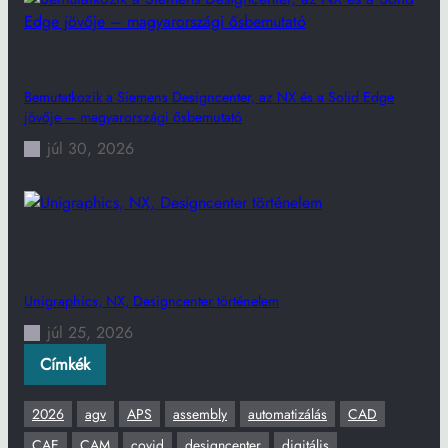
Bemutatkozik a Siemens Designcenter, az NX és a Solid Edge
jövője – magyarországi ősbemutató
júl 30, 2026
Unigraphics, NX, Designcenter történelem
júl 25, 2026
Címkék
2026
agv
APS
assembly
automatizálás
CAD
CAE
CAM
covid
designcenter
digitális