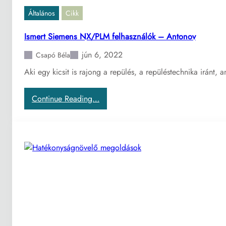
t
/
Általános
Cikk
é
P
n
L
Ismert Siemens NX/PLM felhasználók – Antonov
M
jún 6, 2022
f
Csapó Béla
e
Aki egy kicsit is rajong a repülés, a repüléstechnika iránt
l
h
:
Continue Reading…
a
I
s
s
z
m
n
e
á
r
l
t
ó
S
k
i
–
e
R
m
e
e