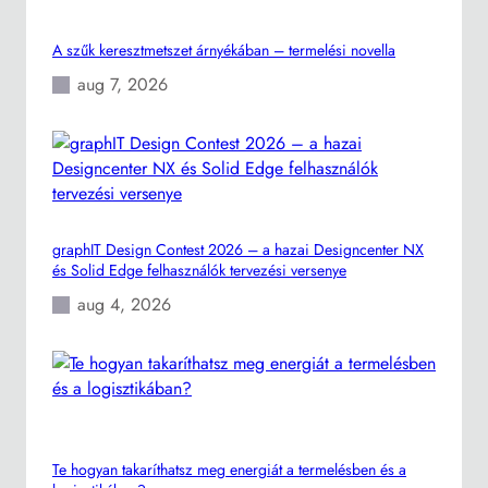
a
r
A szűk keresztmetszet árnyékában – termelési novella
t
m
aug 7, 2026
i
n
d
e
n
N
graphIT Design Contest 2026 – a hazai Designcenter NX
X
és Solid Edge felhasználók tervezési versenye
-
aug 4, 2026
h
e
z
Te hogyan takaríthatsz meg energiát a termelésben és a