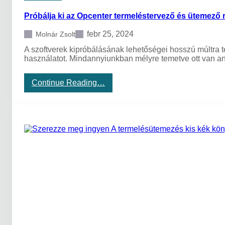
á
Próbálja ki az Opcenter termeléstervező és ütemező re
g
o
k
febr 25, 2024
Molnár Zsolt
A szoftverek kipróbálásának lehetőségei hosszú múltra 
használatot. Mindannyiunkban mélyre temetve ott van a
:
Continue Reading…
P
r
ó
b
á
l
j
a
k
i
a
z
O
p
c