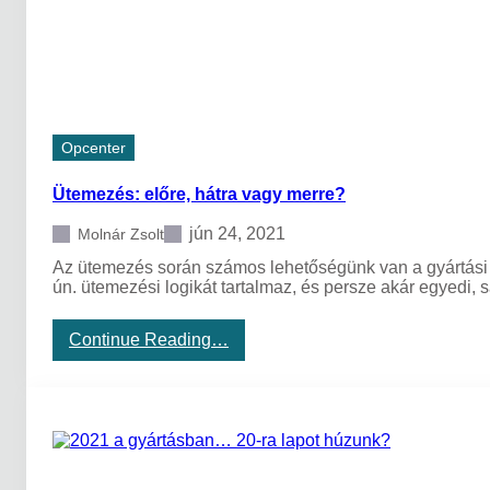
r
ü
b
n
a
k
n
?
–
M
a
Opcenter
k
e
Ütemezés: előre, hátra vagy merre?
T
o
O
jún 24, 2021
Molnár Zsolt
r
Az ütemezés során számos lehetőségünk van a gyártás
d
ún. ütemezési logikát tartalmaz, és persze akár egyedi,
e
r
v
:
Continue Reading…
s
Ü
.
t
M
e
a
m
k
e
e
z
T
é
o