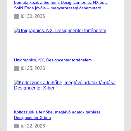
Bemutatkozik a Siemens Designcenter, az NX és a
–
Solid Edge jövője – magyarországi ősbemutató
O
p
júl 30, 2026
c
e
n
t
e
r
A
P
Unigraphics, NX, Designcenter történelem
S
(
júl 25, 2026
P
r
e
a
c
t
o
r
Költözzünk a felhőbe, meglévő adatok tárolása
)
Designcenter X-ben
júl 22, 2026