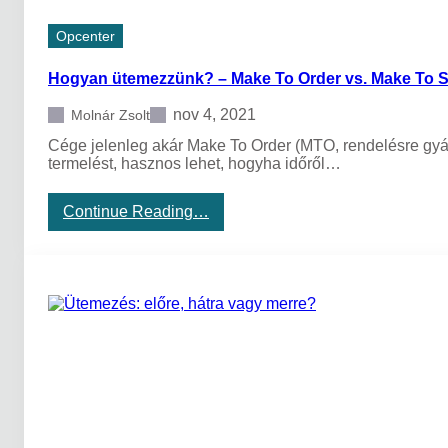
t
á
Opcenter
s
ü
Hogyan ütemezzünk? – Make To Order vs. Make To 
t
e
m
nov 4, 2021
Molnár Zsolt
e
Cége jelenleg akár Make To Order (MTO, rendelésre gyárt
z
termelést, hasznos lehet, hogyha időről…
é
s
e
:
Continue Reading…
é
H
l
o
e
g
l
y
m
a
i
n
s
ü
z
t
e
e
r
m
i
e
p
z
a
z