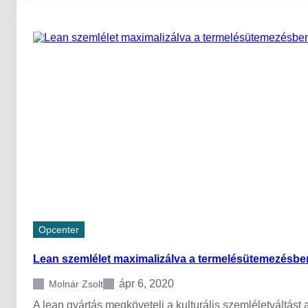
2
1
a
g
y
á
r
t
á
s
b
a
n
…
2
0
-
r
Opcenter
a
l
Lean szemlélet maximalizálva a termelésütemezésbe
a
p
o
ápr 6, 2020
Molnár Zsolt
t
A lean gyártás megköveteli a kulturális szemléletváltást 
h