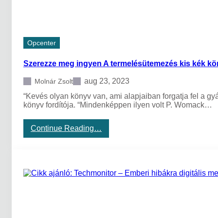
e
n
t
e
r
Opcenter
t
e
Szerezze meg ingyen A termelésütemezés kis kék kö
r
m
e
aug 23, 2023
Molnár Zsolt
l
“Kevés olyan könyv van, ami alapjaiban forgatja fel a gyá
é
könyv fordítója. “Mindenképpen ilyen volt P. Womack…
s
t
e
:
Continue Reading…
r
S
v
z
e
e
z
r
ő
e
é
z
s
z
ü
e
t
m
e
e