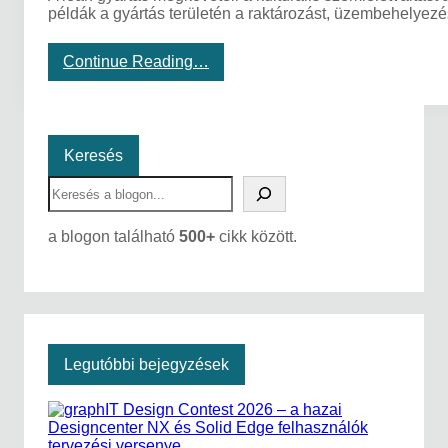
példák a gyártás területén a raktározást, üzembehelyez
ú
z
u
:
Continue Reading…
n
L
k
e
?
a
n
s
Keresés
z
S
e
e
m
a
l
a blogon található
500+
cikk között.
r
é
c
l
h
e
t
m
a
x
Legutóbbi bejegyzések
i
m
a
l
i