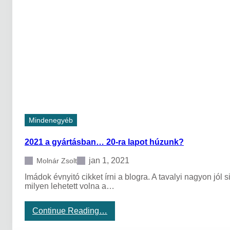
s
S
:
t
e
o
l
c
ő
k
r
e
,
h
á
t
r
a
Mindenegyéb
v
a
2021 a gyártásban… 20-ra lapot húzunk?
g
y
m
jan 1, 2021
Molnár Zsolt
e
Imádok évnyitó cikket írni a blogra. A tavalyi nagyon jól 
r
milyen lehetett volna a…
r
e
?
:
Continue Reading…
2
0