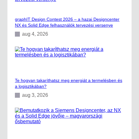
z
á
l
graphIT Design Contest 2026 – a hazai Designcenter
v
a
NX és Solid Edge felhasználók tervezési versenye
a
aug 4, 2026
t
e
r
m
e
l
é
s
Te hogyan takaríthatsz meg energiát a termelésben és
ü
a logisztikában?
t
e
aug 3, 2026
m
e
z
é
s
b
e
n