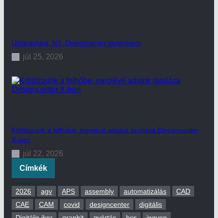
Unigraphics, NX, Designcenter történelem
júl 25, 2026
Költözzünk a felhőbe, meglévő adatok tárolása Designcenter
X-ben
júl 22, 2026
Címkék
2026
agv
APS
assembly
automatizálás
CAD
CAE
CAM
covid
designcenter
digitális
Digitális iker
graphit
gyártás
hcs
ingyen