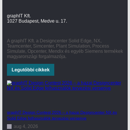
graphIT Kft.
1027 Budapest, Medve u. 17.
A graphIT Kft. a Designcenter Solid Edge, NX,
Teamcenter, Simcenter, Plant Simulation, Process
Simulate, Opcenter, Mendix és egyéb Siemens termékek
magyarországi forgalmazója.
Legutóbbi cikkek
graphIT Design Contest 2026 – a hazai Designcenter NX és
Solid Edge felhasználók tervezési versenye
aug 4, 2026