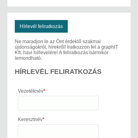
Hírlevél feliratkozás
Ne maradjon le az Önt érdeklő szakmai
újdonságokról, hírekről! Iratkozzon fel a graphIT
Kft. havi hírlevelére! A feliratkozás bármikor
lemondható.
HÍRLEVÉL FELIRATKOZÁS
Vezetéknév
*
Keresztnév
*