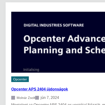
Opcenter
Opcenter APS 2404 újdonságok
jún 7, 2024
Molnár Zsolt
Megjelent az Opcenter APS 2404-es verziója! Nézzük, mi