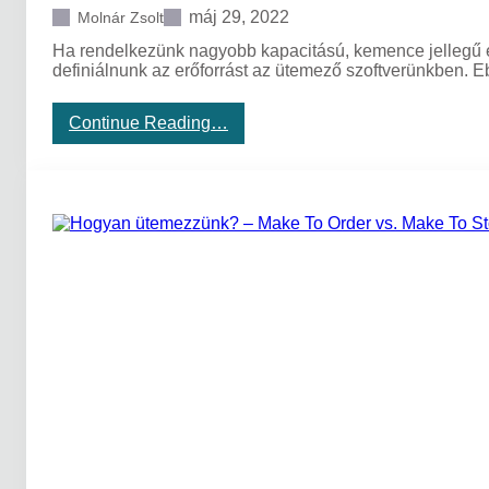
k
e
máj 29, 2022
Molnár Zsolt
r
Ha rendelkezünk nagyobb kapacitású, kemence jellegű e
b
definiálnunk az erőforrást az ütemező szoftverünkben.
e
n
:
Continue Reading…
K
e
m
e
n
c
e
j
e
l
l
e
g
ű
g
y
á
r