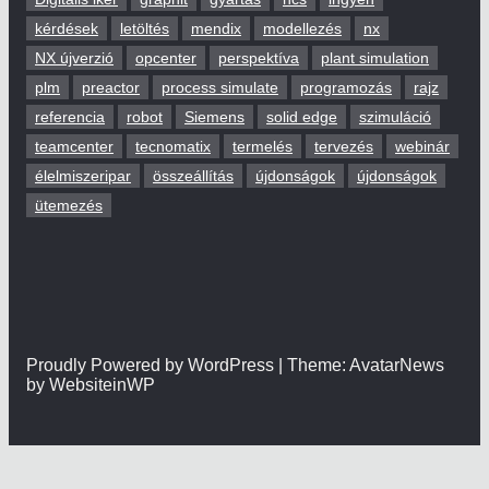
kérdések
letöltés
mendix
modellezés
nx
NX újverzió
opcenter
perspektíva
plant simulation
plm
preactor
process simulate
programozás
rajz
referencia
robot
Siemens
solid edge
szimuláció
teamcenter
tecnomatix
termelés
tervezés
webinár
élelmiszeripar
összeállítás
újdonságok
újdonságok
ütemezés
Proudly Powered by WordPress | Theme: AvatarNews
by WebsiteinWP