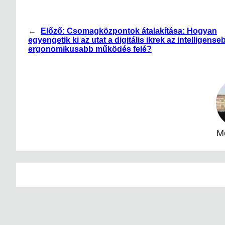
←
Előző:
Csomagközpontok átalakítása: Hogyan
egyengetik ki az utat a digitális ikrek az intelligense
ergonomikusabb működés felé?
Mo