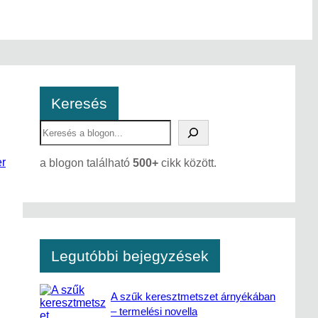
Keresés
S
e
a
r
a blogon található
500+
cikk között.
r
c
h
Legutóbbi bejegyzések
A szűk keresztmetszet árnyékában
– termelési novella