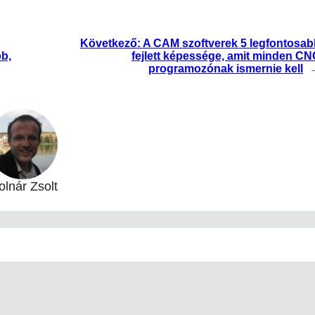
Következő:
A CAM szoftverek 5 legfontosab
bb,
fejlett képessége, amit minden C
programozónak ismernie kell
lnár Zsolt