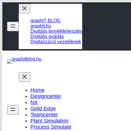
Ugrás
a
tartalomhoz
graphIT BLOG
graphit.hu
Digitális termékfejlesztés
Digitális gyártás
Digitalizáció vezetőknek
Home
Designcenter
NX
Solid Edge
Teamcenter
Plant Simulation
Process Simulate