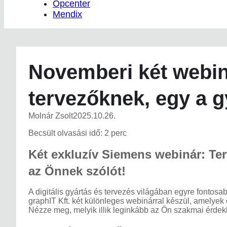
Opcenter
Mendix
Novemberi két webin
tervezőknek, egy a 
Molnár Zsolt
2025.10.26.
Becsült olvasási idő: 2 perc
Két exkluzív Siemens webinár: Te
az Önnek szólót!
A digitális gyártás és tervezés világában egyre fontosa
graphIT Kft. két különleges webinárral készül, amelyek
Nézze meg, melyik illik leginkább az Ön szakmai érdek