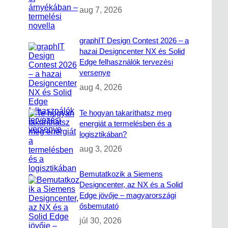
aug 7, 2026
graphIT Design Contest 2026 – a
hazai Designcenter NX és Solid
Edge felhasználók tervezési
versenye
aug 4, 2026
Te hogyan takaríthatsz meg
energiát a termelésben és a
logisztikában?
aug 3, 2026
Bemutatkozik a Siemens
Designcenter, az NX és a Solid
Edge jövője – magyarországi
ősbemutató
júl 30, 2026