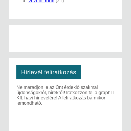
Vezetői Klub
(21)
Hírlevél feliratkozás
Ne maradjon le az Önt érdeklő szakmai
újdonságokról, hírekről! Iratkozzon fel a graphIT
Kft. havi hírlevelére! A feliratkozás bármikor
lemondható.