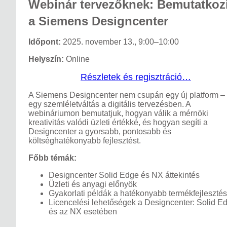
Webinár tervezőknek: Bemutatkoz
a Siemens Designcenter
Időpont:
2025. november 13., 9:00–10:00
Helyszín:
Online
Részletek és regisztráció…
A Siemens Designcenter nem csupán egy új platform –
egy szemléletváltás a digitális tervezésben. A
webináriumon bemutatjuk, hogyan válik a mérnöki
kreativitás valódi üzleti értékké, és hogyan segíti a
Designcenter a gyorsabb, pontosabb és
költséghatékonyabb fejlesztést.
Főbb témák:
Designcenter Solid Edge és NX áttekintés
Üzleti és anyagi előnyök
Gyakorlati példák a hatékonyabb termékfejlesztés
Licencelési lehetőségek a Designcenter: Solid E
és az NX esetében