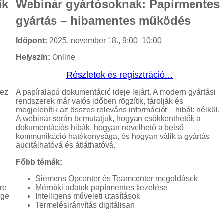
ik
Webinár gyártósoknak: Papírmentes
gyártás – hibamentes működés
Időpont:
2025. november 18., 9:00–10:00
Helyszín:
Online
Részletek és regisztráció…
 ez
A papíralapú dokumentáció ideje lejárt. A modern gyártási
rendszerek már valós időben rögzítik, tárolják és
megjelenítik az összes releváns információt – hibák nélkül.
A webinár során bemutatjuk, hogyan csökkenthetők a
dokumentációs hibák, hogyan növelhető a belső
kommunikáció hatékonysága, és hogyan válik a gyártás
auditálhatóvá és átláthatóvá.
Főbb témák:
Siemens Opcenter és Teamcenter megoldások
re
Mérnöki adatok papírmentes kezelése
dge
Intelligens műveleti utasítások
Termelésirányítás digitálisan