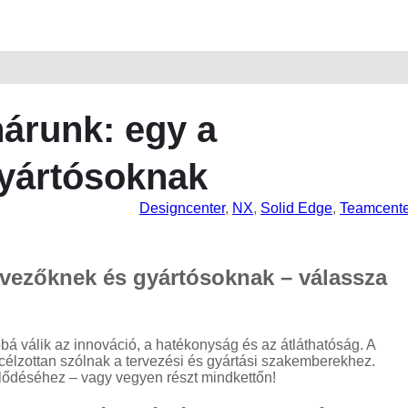
árunk: egy a
gyártósoknak
Designcenter
, 
NX
, 
Solid Edge
, 
Teamcente
rvezőknek és gyártósoknak – válassza
bbá válik az innováció, a hatékonyság és az átláthatóság. A
 célzottan szólnak a tervezési és gyártási szakemberekhez.
lődéséhez – vagy vegyen részt mindkettőn!