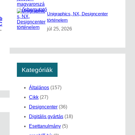
Unigraphics, NX, Designcenter
b
történelem
NC
júl 25, 2026
→
Kategóriák
Általános
(157)
Cikk
(27)
Designcenter
(36)
Digitális gyártás
(18)
Esettanulmány
(5)