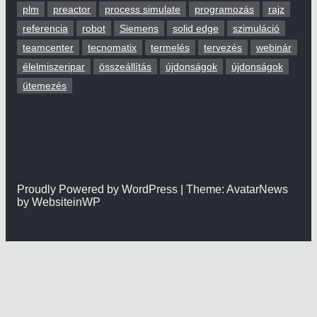
plm
preactor
process simulate
programozás
rajz
referencia
robot
Siemens
solid edge
szimuláció
teamcenter
tecnomatix
termelés
tervezés
webinár
élelmiszeripar
összeállítás
újdonságok
újdonságok
ütemezés
Proudly Powered by WordPress | Theme: AvatarNews
by WebsiteinWP