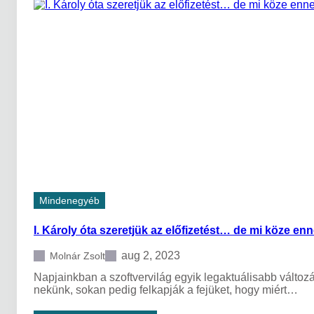
e
a
e
g
i
n
o
k
?
l
ö
v
z
a
p
s
o
o
n
t
t
t
b
a
a
b
n
b
c
i
k
Mindenegyéb
k
2
I. Károly óta szeretjük az előfizetést… de mi köze e
0
2
3
aug 2, 2023
Molnár Zsolt
-
Napjainkban a szoftvervilág egyik legaktuálisabb változá
b
nekünk, sokan pedig felkapják a fejüket, hogy miért…
ó
l