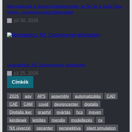
Bemutatkozik a Siemens Designcenter, az NX és a Solid Edge
jövője – magyarországi ősbemutató
júl 30, 2026
Unigraphics, NX, Designcenter történelem
júl 25, 2026
Címkék
2026
agv
APS
assembly
automatizálás
CAD
CAE
CAM
covid
designcenter
digitális
Digitális iker
graphit
gyártás
hcs
ingyen
kérdések
letöltés
mendix
modellezés
nx
NX újverzió
opcenter
perspektíva
plant simulation