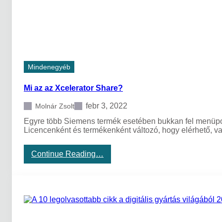
u
t
s
a
u
a
n
v
k
i
b
l
a
á
Mindenegyéb
g
e
Mi az az Xcelerator Share?
l
s
ő
febr 3, 2022
Molnár Zsolt
v
Egyre több Siemens termék esetében bukkan fel menüpon
i
Licencenként és termékenként változó, hogy elérhető, 
r
t
u
:
Continue Reading…
á
M
l
i
i
a
s
z
g
a
y
z
á
X
r