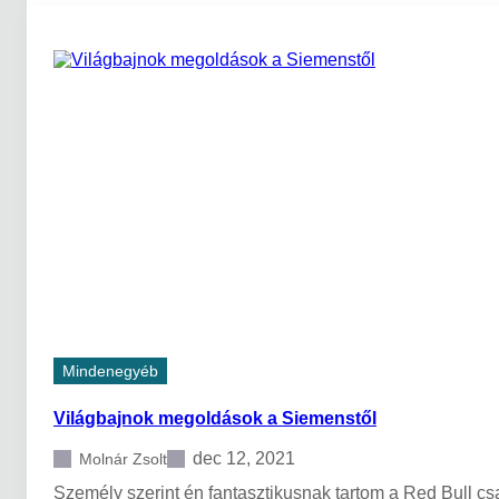
0
l
e
g
o
l
v
a
s
o
t
t
a
b
b
c
i
k
Mindenegyéb
k
a
Világbajnok megoldások a Siemenstől
d
i
g
dec 12, 2021
Molnár Zsolt
i
Személy szerint én fantasztikusnak tartom a Red Bull cs
t