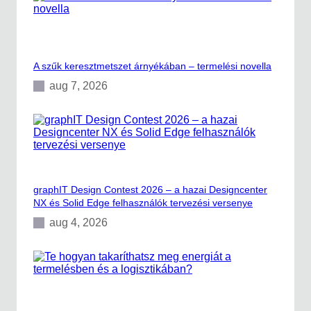
-
a
b
S
e
i
n
e
m
A szűk keresztmetszet árnyékában – termelési novella
e
n
aug 7, 2026
s
t
ő
l
graphIT Design Contest 2026 – a hazai Designcenter
NX és Solid Edge felhasználók tervezési versenye
aug 4, 2026