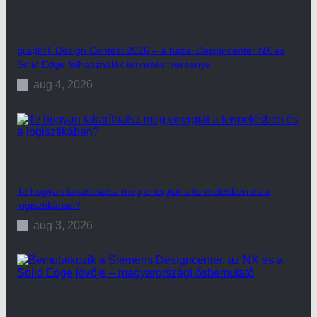
graphIT Design Contest 2026 – a hazai Designcenter NX és
Solid Edge felhasználók tervezési versenye
aug 4, 2026
Te hogyan takaríthatsz meg energiát a termelésben és a
logisztikában?
aug 3, 2026