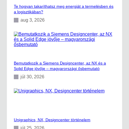
Te hogyan takaríthatsz meg energiát a termelésben és
a logisztikában?
aug 3, 2026
Bemutatkozik a Siemens Designcenter, az NX és a
Solid Edge jövője – magyarországi ősbemutató
júl 30, 2026
Unigraphics, NX, Designcenter történelem
júl 25, 2026