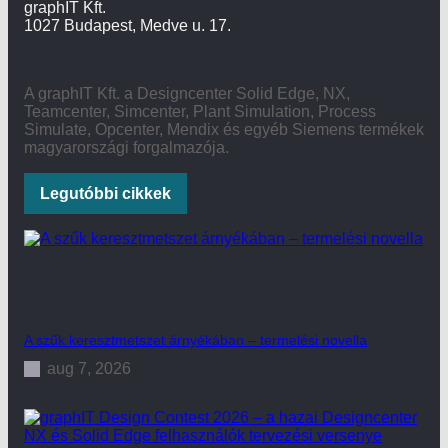
graphIT Kft.
1027 Budapest, Medve u. 17.
A graphIT Kft. a Designcenter Solid Edge, NX,
Teamcenter, Simcenter, Plant Simulation, Process
Simulate, Opcenter, Mendix és egyéb Siemens termékek
magyarországi forgalmazója.
Legutóbbi cikkek
A szűk keresztmetszet árnyékában – termelési novella
aug 7, 2026