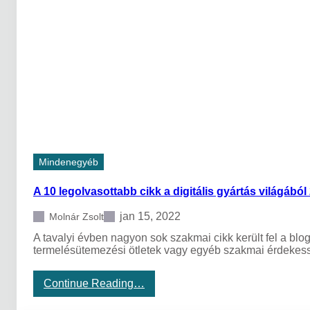
c
á
e
t
l
e
r
a
t
o
r
S
h
a
r
Mindenegyéb
e
?
A 10 legolvasottabb cikk a digitális gyártás világábó
jan 15, 2022
Molnár Zsolt
A tavalyi évben nagyon sok szakmai cikk került fel a bl
termelésütemezési ötletek vagy egyéb szakmai érdeke
:
Continue Reading…
A
1