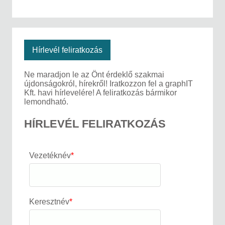
Hírlevél feliratkozás
Ne maradjon le az Önt érdeklő szakmai
újdonságokról, hírekről! Iratkozzon fel a graphIT
Kft. havi hírlevelére! A feliratkozás bármikor
lemondható.
HÍRLEVÉL FELIRATKOZÁS
Vezetéknév
*
Keresztnév
*