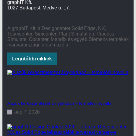
graphIT Kft.
1027 Budapest, Medve u. 17.
A graphIT Kft. a Designcenter Solid Edge, NX,
Teamcenter, Simcenter, Plant Simulation, Process
Simulate, Opcenter, Mendix és egyéb Siemens termékek
magyarországi forgalmazója.
Legutóbbi cikkek
A szűk keresztmetszet árnyékában – termelési novella
aug 7, 2026