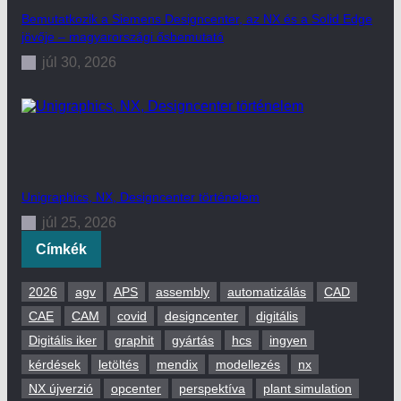
Bemutatkozik a Siemens Designcenter, az NX és a Solid Edge
jövője – magyarországi ősbemutató
júl 30, 2026
Unigraphics, NX, Designcenter történelem
júl 25, 2026
Címkék
2026
agv
APS
assembly
automatizálás
CAD
CAE
CAM
covid
designcenter
digitális
Digitális iker
graphit
gyártás
hcs
ingyen
kérdések
letöltés
mendix
modellezés
nx
NX újverzió
opcenter
perspektíva
plant simulation