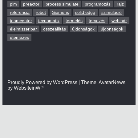
plm
preactor
process simulate
programozás
rajz
referencia
robot
Siemens
solid edge
szimuláció
teamcenter
tecnomatix
termelés
tervezés
webinár
élelmiszeripar
összeállítás
újdonságok
újdonságok
ütemezés
Proudly Powered by WordPress | Theme: AvatarNews
by WebsiteinWP