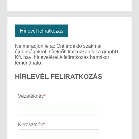
Hírlevél feliratkozás
Ne maradjon le az Önt érdeklő szakmai
újdonságokról, hírekről! Iratkozzon fel a graphIT
Kft. havi hírlevelére! A feliratkozás bármikor
lemondható.
HÍRLEVÉL FELIRATKOZÁS
Vezetéknév
*
Keresztnév
*