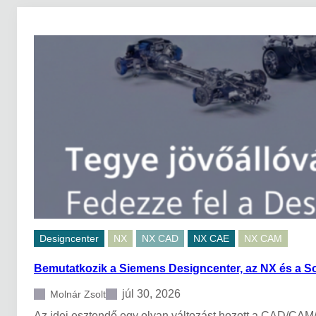
Designcenter
NX
NX CAD
NX CAE
NX CAM
Bemutatkozik a Siemens Designcenter, az NX és a S
júl 30, 2026
Molnár Zsolt
Az idei esztendő egy olyan változást hozott a CAD/CAM