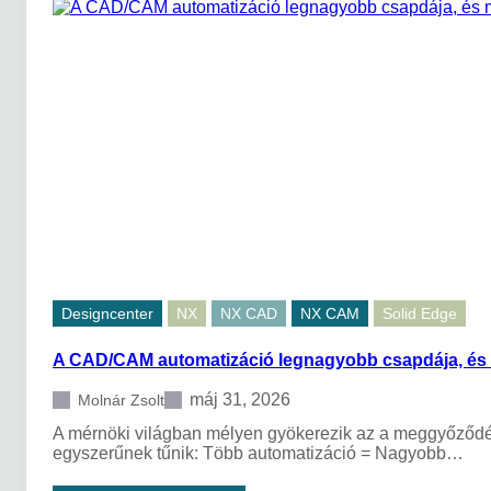
e
l
l
(
e
N
n
X
t
)
a
z
ú
j
D
e
s
i
g
n
c
Designcenter
NX
NX CAD
NX CAM
Solid Edge
e
n
A CAD/CAM automatizáció legnagyobb csapdája, és 
t
e
r
máj 31, 2026
Molnár Zsolt
2
A mérnöki világban mélyen gyökerezik az a meggyőződés,
6
egyszerűnek tűnik: Több automatizáció = Nagyobb…
0
6