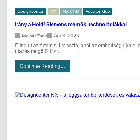
d
h
E
I
Designcenter
NX
NX CAD
Vezetői Klub
d
T
g
ú
Irány a Hold! Siemens mérnöki technológiákkal
e
t
m
?
o
ápr 3, 2026
Molnár Zsolt
s
Elindult az Artemis II misszió, ahol az emberiség újra e
t
utazás mögött? Ez…
a
n
t
:
Continue Reading…
ó
I
l
r
t
á
a
n
r
y
t
a
a
H
l
o
m
l
a
d
z
!
z
S
a
i