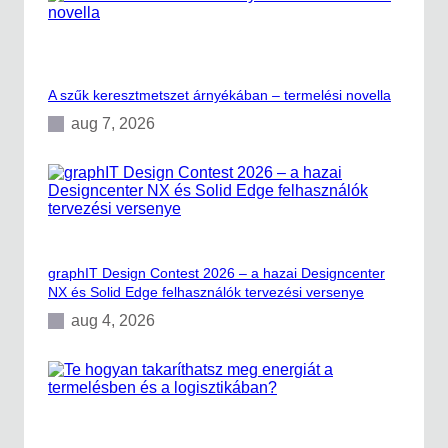
r
ö
e
n
(
y
M
v
B
e
D
A szűk keresztmetszet árnyékában – termelési novella
l
)
e
aug 7, 2026
a
t
z
ö
N
l
X
t
-
é
b
s
e
n
?
graphIT Design Contest 2026 – a hazai Designcenter
NX és Solid Edge felhasználók tervezési versenye
aug 4, 2026