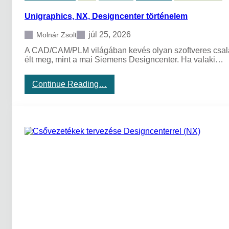
e
Unigraphics, NX, Designcenter történelem
s
i
g
júl 25, 2026
Molnár Zsolt
n
A CAD/CAM/PLM világában kevés olyan szoftveres család 
c
élt meg, mint a mai Siemens Designcenter. Ha valaki…
e
n
t
:
Continue Reading…
e
U
r
n
,
i
a
g
z
r
N
a
X
p
é
h
s
i
a
c
S
s
o
,
l
N
i
X
d
,
E