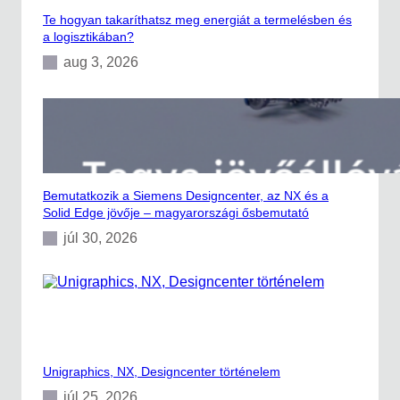
Te hogyan takaríthatsz meg energiát a termelésben és
a logisztikában?
aug 3, 2026
Bemutatkozik a Siemens Designcenter, az NX és a
Solid Edge jövője – magyarországi ősbemutató
júl 30, 2026
Unigraphics, NX, Designcenter történelem
júl 25, 2026