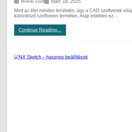
M
márc 18, 2025
Molnár Zsolt
o
Mint az élet minden területén, úgy a CAD szoftverek vil
b
különböző szoftveres termékei. Alap esteben ez…
i
l
i
:
Continue Reading…
t
I
y
m
a
p
z
o
a
r
n
t
y
á
a
l
g
t
á
m
r
o
a
d
m
e
l
l
á
l
s
e
f
k
e
k
j
e