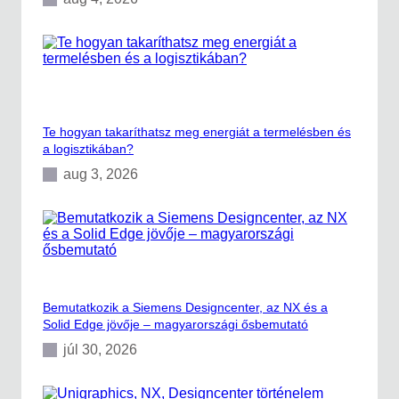
t
S
i
m
u
l
a
t
Te hogyan takaríthatsz meg energiát a termelésben és
i
a logisztikában?
o
n
aug 3, 2026
g
y
a
k
o
r
l
a
Bemutatkozik a Siemens Designcenter, az NX és a
t
Solid Edge jövője – magyarországi ősbemutató
i
p
júl 30, 2026
é
l
d