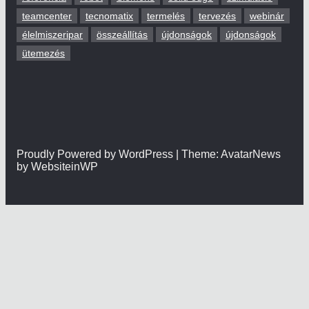
teamcenter
tecnomatix
termelés
tervezés
webinár
élelmiszeripar
összeállítás
újdonságok
újdonságok
ütemezés
Proudly Powered by WordPress | Theme: AvatarNews
by WebsiteinWP