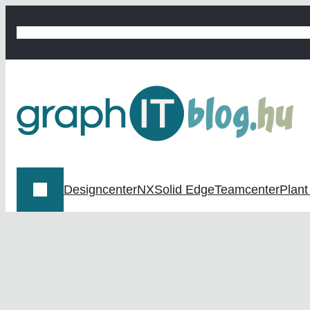
Ugrás
a
graphIT BLOG
graphit.hu
Digitális termékfejlesztés
Digitális 
tartalomhoz
Designcenter
NX
Solid Edge
Teamcenter
Plant