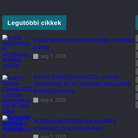
ó
b
e
e
r
l
v
k
e
Legutóbbi cikkek
o
z
r
é
b
s
A szűk keresztmetszet árnyékában – termelési
á
W
novella
c
e
s
b
aug 7, 2026
e
i
l
n
l
á
e
r
graphIT Design Contest 2026 – a hazai
n
2
Designcenter NX és Solid Edge felhasználók
ő
.
tervezési versenye
r
–
z
A
aug 4, 2026
é
n
s
i
m
á
Te hogyan takaríthatsz meg energiát a
c
termelésben és a logisztikában?
i
ó
aug 3, 2026