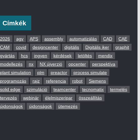
Címkék
2026
agv
APS
assembly
automatizálás
CAD
CAE
CAM
covid
designcenter
digitális
Digitális iker
graphit
gyártás
hcs
ingyen
kérdések
letöltés
mendix
modellezés
nx
NX újverzió
opcenter
perspektíva
plant simulation
plm
preactor
process simulate
programozás
rajz
referencia
robot
Siemens
solid edge
szimuláció
teamcenter
tecnomatix
termelés
tervezés
webinár
élelmiszeripar
összeállítás
újdonságok
újdonságok
ütemezés