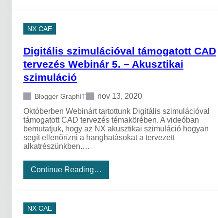
e
e
i
r
l
g
e
i
i
NX CAE
s
a
t
ő
j
á
Digitális szimulációval támogatott CAD
á
l
r
i
tervezés Webinár 5. – Akusztikai
m
s
szimuláció
ű
s
t
z
e
i
nov 13, 2020
Blogger GraphIT
r
m
Októberben Webinárt tartottunk Digitális szimulációval
v
u
támogatott CAD tervezés témakörében. A videóban
e
l
bemutatjuk, hogy az NX akusztikai szimuláció hogyan
z
á
segít ellenőrízni a hanghatásokat a tervezett
é
c
alkatrészünkben.…
s
i
o
ó
p
v
:
Continue Reading…
t
a
D
i
l
i
m
t
g
a
á
i
NX CAE
l
m
t
i
o