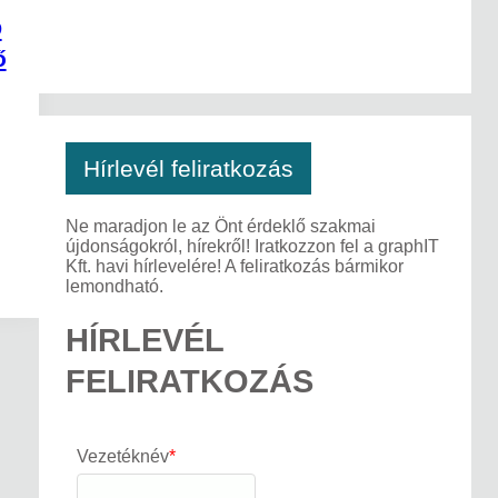
D
ő
Hírlevél feliratkozás
Ne maradjon le az Önt érdeklő szakmai
újdonságokról, hírekről! Iratkozzon fel a graphIT
Kft. havi hírlevelére! A feliratkozás bármikor
lemondható.
HÍRLEVÉL
FELIRATKOZÁS
Vezetéknév
*