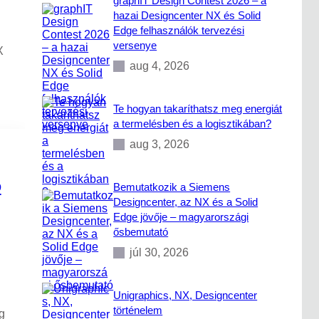
graphIT Design Contest 2026 – a
hazai Designcenter NX és Solid
Edge felhasználók tervezési
versenye
X
aug 4, 2026
Te hogyan takaríthatsz meg energiát
a termelésben és a logisztikában?
aug 3, 2026
D
Bemutatkozik a Siemens
Designcenter, az NX és a Solid
Edge jövője – magyarországi
ősbemutató
júl 30, 2026
Unigraphics, NX, Designcenter
történelem
g