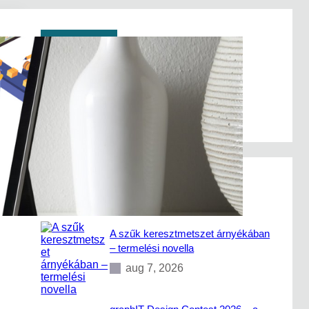
Keresés
S
e
a
a blogon található
500+
cikk között.
r
c
h
Legutóbbi bejegyzések
A szűk keresztmetszet árnyékában
– termelési novella
aug 7, 2026