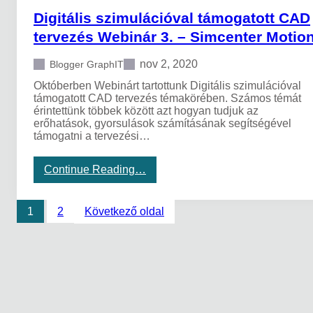
á
z
g
Digitális szimulációval támogatott CAD
l
á
a
i
tervezés Webinár 3. – Simcenter Motio
l
t
s
á
o
s
s
t
nov 2, 2020
Blogger GraphIT
z
á
t
i
Októberben Webinárt tartottunk Digitális szimulációval
t
C
m
támogatott CAD tervezés témakörében. Számos témát
A
u
érintettünk többek között azt hogyan tudjuk az
D
l
erőhatások, gyorsulások számításának segítségével
t
á
támogatni a tervezési…
e
c
r
i
v
ó
:
Continue Reading…
e
v
D
z
a
i
é
l
g
1
2
Következő oldal
s
t
i
W
á
t
e
m
á
b
o
l
i
g
i
n
a
s
á
t
s
r
o
z