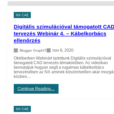
l
g
t
i
á
t
NX CAE
m
á
o
l
g
Digitális szimulációval támogatott CA
i
a
s
tervezés Webinár 4. – Kábelkorbács
t
s
o
ellenőrzés
z
t
i
t
m
nov 6, 2020
Blogger GraphIT
C
u
A
Októberben Webinárt tartottunk Digitális szimulációval
l
D
támogatott CAD tervezés témakörében. Az videóban
á
t
bemutatjuk hogyan segít a rugalmas kábelkorbács
c
e
tervezésében az NX aminek köszönhetően akár mozgá
i
r
közben…
ó
v
v
e
a
z
:
Continue Reading…
l
é
D
t
s
i
á
W
g
m
e
i
NX CAE
o
b
t
g