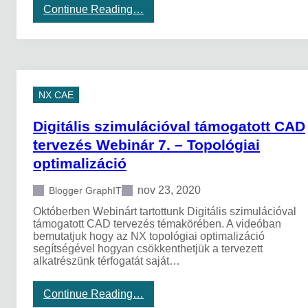
s
:
Continue Reading…
t
A
e
D
r
a
m
i
e
m
l
l
NX CAE
ő
e
v
r
á
T
Digitális szimulációval támogatott CAD
l
r
tervezés Webinár 7. – Topológiai
l
u
a
c
optimalizáció
l
k
a
ú
nov 23, 2020
Blogger GraphIT
t
j
m
s
Októberben Webinárt tartottunk Digitális szimulációval
e
z
támogatott CAD tervezés témakörében. A videóban
g
i
bemutatjuk hogy az NX topológiai optimalizáció
o
n
segítségével hogyan csökkenthetjük a tervezett
l
t
alkatrészünk térfogatát saját…
d
r
á
e
s
e
:
Continue Reading…
k
m
D