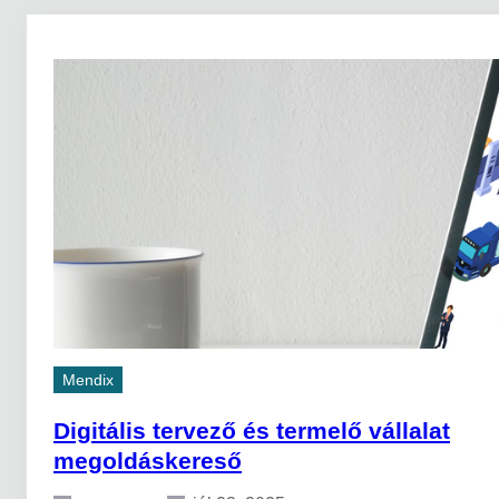
Mendix
Digitális tervező és termelő vállalat
megoldáskereső