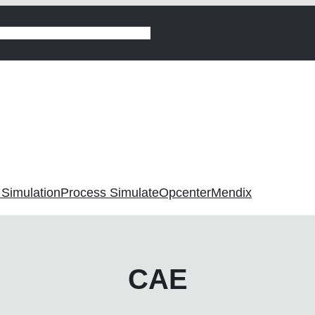
gyártás
Digitalizáció vezetőknek
 Simulation
Process Simulate
Opcenter
Mendix
CAE