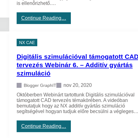
is ellenőrizhető.…
s
z
k
:
Continue Reading…
ö
D
z
i
,
g
m
i
NX CAE
i
t
n
á
d
Digitális szimulációval támogatott CA
l
e
i
tervezés Webinár 6. – Additív gyártás
n
s
p
szimuláció
s
l
z
a
i
nov 20, 2020
Blogger GraphIT
t
m
f
Októberben Webinárt tartottunk Digitális szimulációval
u
o
támogatott CAD tervezés témakörében. A videóban
l
r
bemutatjuk hogy az NX additív gyártás szimuláció
á
m
segítségével hogyan tudjuk előre becsülni a végleges
c
o
i
n
ó
:
Continue Reading…
v
D
a
i