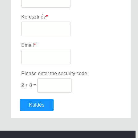
Keresztnév
*
Email
*
Please enter the security code
2 + 8 =
Küldés