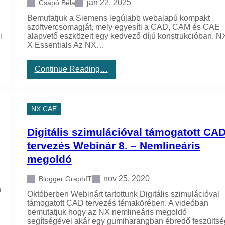
jan 22, 2025
Csapó Béla
Bemutatjuk a Siemens legújabb webalapú kompakt
szoftvercsomagját, mely egyesíti a CAD, CAM és CAE
i
alapvető eszközeit egy kedvező díjú konstrukcióban. N
X Essentials Az NX…
:
Continue Reading…
N
X
X
E
NX CAE
s
s
Digitális szimulációval támogatott CA
e
n
tervezés Webinár 8. – Nemlineáris
t
megoldó
i
a
l
nov 25, 2020
Blogger GraphIT
s
n
Októberben Webinárt tartottunk Digitális szimulációval
–
támogatott CAD tervezés témakörében. A videóban
ú
bemutatjuk hogy az NX nemlineáris megoldó
j
segítségével akár egy gumiharangban ébredő feszültsé
e