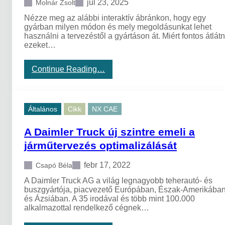
júl 23, 2025
Molnár Zsolt
Nézze meg az alábbi interaktív ábránkon, hogy egy
gyárban milyen módon és mely megoldásunkat lehet
használni a tervezéstől a gyártáson át. Miért fontos átlátn
ezeket…
:
Continue Reading…
D
i
g
i
Általános
Cikk
NX CAE
t
á
A Daimler Truck új szintre emeli a
l
i
járműtervezés optimalizálását
s
t
febr 17, 2022
Csapó Béla
e
r
A Daimler Truck AG a világ legnagyobb teherautó- és
v
buszgyártója, piacvezető Európában, Észak-Amerikába
e
és Ázsiában. A 35 irodával és több mint 100.000
z
alkalmazottal rendelkező cégnek…
ő
é