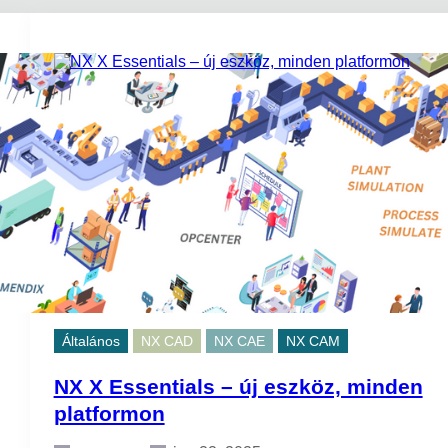
Általános
NX CAD
NX CAE
NX CAM
NX X Essentials – új eszköz, minden
platformon