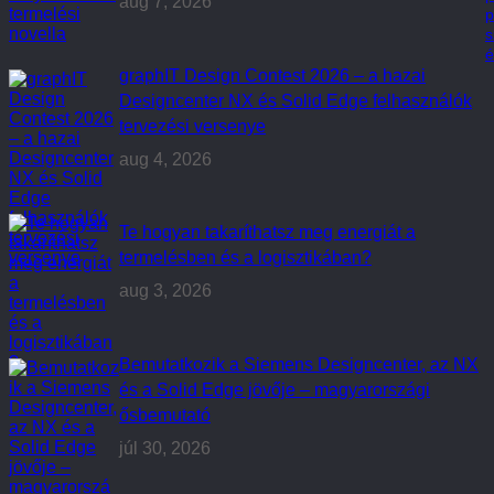
aug 7, 2026
p
s
é
graphIT Design Contest 2026 – a hazai
Designcenter NX és Solid Edge felhasználók
tervezési versenye
aug 4, 2026
Te hogyan takaríthatsz meg energiát a
termelésben és a logisztikában?
aug 3, 2026
Bemutatkozik a Siemens Designcenter, az NX
és a Solid Edge jövője – magyarországi
ősbemutató
júl 30, 2026