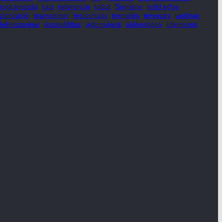
rogramozás
rajz
referencia
robot
Siemens
solid edge
zimuláció
teamcenter
tecnomatix
termelés
tervezés
webinár
lelmiszeripar
összeállítás
újdonságok
újdonságok
ütemezés