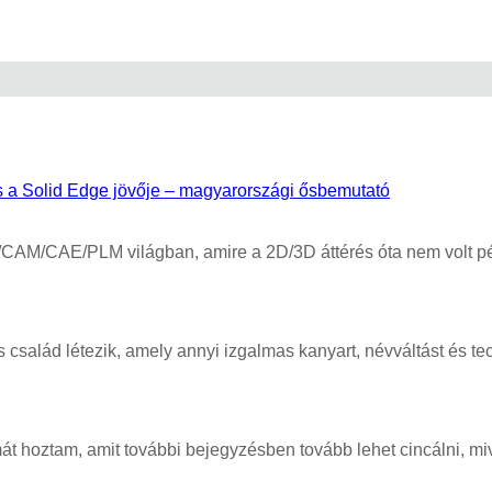
 a Solid Edge jövője – magyarországi ősbemutató
AD/CAM/CAE/PLM világban, amire a 2D/3D áttérés óta nem volt 
alád létezik, amely annyi izgalmas kanyart, névváltást és tec
t hoztam, amit további bejegyzésben tovább lehet cincálni, m