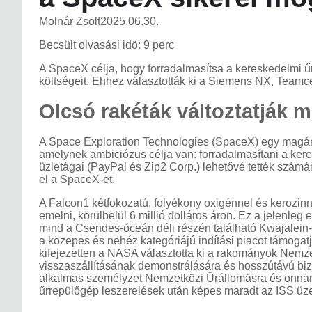
Molnár Zsolt
2025.06.30.
Becsült olvasási idő: 9 perc
A SpaceX célja, hogy forradalmasítsa a kereskedelmi űri
költségeit. Ehhez választották ki a Siemens NX, Teamc
Olcsó rakéták változtatják 
A Space Exploration Technologies (SpaceX) egy magántu
amelynek ambiciózus célja van: forradalmasítani a keres
üzletágai (PayPal és Zip2 Corp.) lehetővé tették számár
el a SpaceX-et.
A Falcon1 kétfokozatú, folyékony oxigénnel és kerozinn
emelni, körülbelül 6 millió dolláros áron. Ez a jelenle
mind a Csendes-óceán déli részén található Kwajalein-ato
a közepes és nehéz kategóriájú indítási piacot támog
kifejezetten a NASA választotta ki a rakományok Nemzet
visszaszállításának demonstrálására és hosszútávú biz
alkalmas személyzet Nemzetközi Űrállomásra és onnan
űrrepülőgép leszerelések után képes maradt az ISS üz