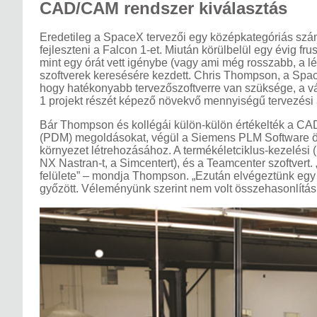
CAD/CAM rendszer kiválasztás
Eredetileg a SpaceX tervezői egy középkategóriás szá
fejleszteni a Falcon 1-et. Miután körülbelül egy évig fr
mint egy órát vett igénybe (vagy ami még rosszabb, a l
szoftverek keresésére kezdett. Chris Thompson, a SpaceX
hogy hatékonyabb tervezőszoftverre van szüksége, a válla
1 projekt részét képező növekvő mennyiségű tervezési a
Bár Thompson és kollégái külön-külön értékelték a CA
(PDM) megoldásokat, végül a Siemens PLM Software össz
környezet létrehozásához. A termékéletciklus-kezelési
NX Nastran-t, a Simcentert), és a Teamcenter szoftvert.
felülete” – mondja Thompson. „Ezután elvégeztünk egy
győzött. Véleményünk szerint nem volt összehasonlítás