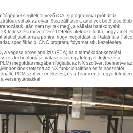
mítógéppel segített tervező (CAD) programmal próbálták
usztrálóak voltak az olyan összeállítások, amelyek betöltése több
étrehozásuk után nem nyíltak meg), a vállalat hatékonyabb
 fejlesztési műveletekért felelős alelnöke tudta, hogy amellett
lat eljutott arra a pontra, hogy megoldást kell találnia a Falco
dat, specifikáció, CNC program, folyamat stb. kezelésére.
D, a végeselemes analízis (FEA) és a termékadat-kezelési
es technológiáját választották egy felügyelt fejlesztési
 (PLM) megoldás magában foglalta az NX szoftvert (beleértve az
 „Mindenkinek tetszett az NX funkcionalitása és felhasználói
 önálló PDM szoftver értékelést, és a Teamcenter egyértelműen
 a versenytársakkal.