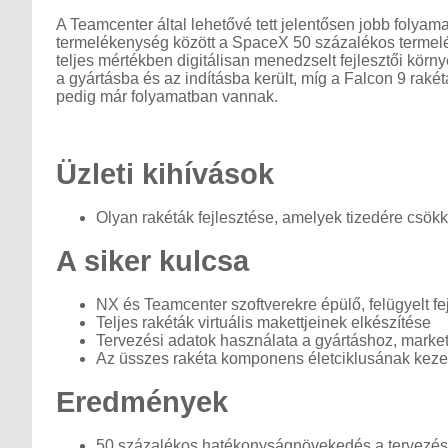
A Teamcenter által lehetővé tett jelentősen jobb folya
termelékenység között a SpaceX 50 százalékos termelé
teljes mértékben digitálisan menedzselt fejlesztői kör
a gyártásba és az indításba került, míg a Falcon 9 rakéta
pedig már folyamatban vannak.
Üzleti kihívások
Olyan rakéták fejlesztése, amelyek tizedére csökke
A siker kulcsa
NX és Teamcenter szoftverekre épülő, felügyelt fe
Teljes rakéták virtuális makettjeinek elkészítése
Tervezési adatok használata a gyártáshoz, marke
Az üsszes rakéta komponens életciklusának keze
Eredmények
50 százalékos hatékonyságnövekedés a tervezé