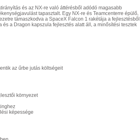
matirányítás és az NX-re való áttérésből adódó magasabb
kenységjavulást tapasztalt. Egy NX-re és Teamcenterre épülő,
nyezetre támaszkodva a SpaceX Falcon 1 rakétája a fejlesztésből
 és a Dragon kapszula fejlesztés alatt áll, a minősítési tesztek
ntik az űrbe jutás költségeit
jlesztői környezet
tinghez
lési képessége
sben