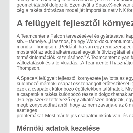
geometriájából dolgozik. Ezenkívül a SpaceX-nek van egy
cég a rakéta drótvázas modelljét importálta natív NX f
A felügyelt fejlesztői körny
A Teamcenter a Falcon tervezésével és gyártásával ka
stb. – tárhelye. „Hasznos, ha egy Word-dokumentumot va
mondja Thompson. „Például, ha van egy rendszerspecif
mostantól az adott alkatrésszel együtt felülvizsgálati e
termékinformációk kezeléséhez.” A Teamcentert olyan fo
változtatások és a tervkiadás. „A Teamcentert használju
Thompson.
A SpaceX felügyelt fejlesztői környezete javította az e
különböző mérnöki csapat összehangolt erőfeszítését ig
ezek a csapatok különböző épületekben találhatók. Miv
a csapatok a rakéta különböző részein dolgozhatnak an
„Ha egy szerkezettervező egy alkatrészen dolgozik, eg
megbizonyosodhat arról, hogy az nem zavarja-e az ő m
esetleges
problémákat. Most már teljes csapatmunkánk van, és 
Mérnöki adatok kezelése