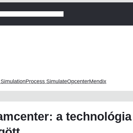
gyártás
Digitalizáció vezetőknek
 Simulation
Process Simulate
Opcenter
Mendix
amcenter: a technológia
gött