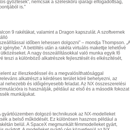
tos győztesek”, nemcsak a széleskörű iparági elfogadottság,
ntjából is.”
lcon 9 rakétákat, valamint a Dragon kapszulát. A szoftvernek
álló
sszeállítással időben lehessen dolgozni” – mondja Thompson. „
z igénybe.” A betöltés után a rakéta virtuális makettje lehetővé
 ütközéseket. A nagy összeállításokkal való munka egyik fő
é teszi a különböző alkatrészek fejlesztését és elkészítését,
 jelent az illeszkedéssel és a megvalósíthatósággal
leváns alkatrészt a kérdéses terület köré behelyezni, az
al nehezebb és időigényesebb feladat. Az NX összeszerelési
imulációra is használják, például az első és a második fokozat
essék munkájukat.
A gyártóüzemben dolgozó technikusok az NX-modelleket
rtsék a belső működését. Ez különösen hasznos például a
akétán belül. A SpaceX megmunkált fémmodelleket gyárt,
s gyártott. A modelleket gyártó cég közvetlenül az NX