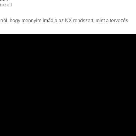
között
arról, hogy mennyire imádja az NX rendszert, mint a tervezés