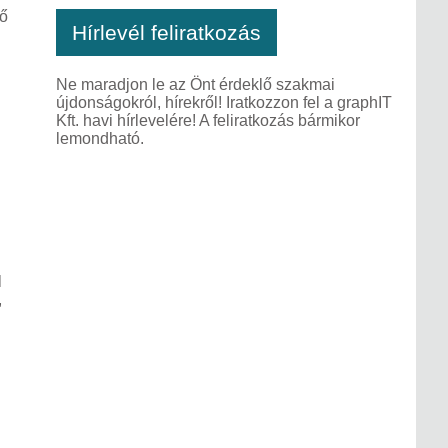
tő
Hírlevél feliratkozás
Ne maradjon le az Önt érdeklő szakmai
újdonságokról, hírekről! Iratkozzon fel a graphIT
Kft. havi hírlevelére! A feliratkozás bármikor
lemondható.
l
,