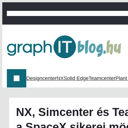
Ugrás
a
graphIT BLOG
graphit.hu
Digitális termékfejlesztés
Digitális 
tartalomhoz
Designcenter
NX
Solid Edge
Teamcenter
Plant
NX, Simcenter és Te
a SpaceX sikerei mö