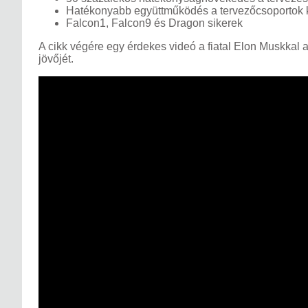
Hatékonyabb együttműködés a tervezőcsoportok 
Falcon1, Falcon9 és Dragon sikerek
A cikk végére egy érdekes videó a fiatal Elon Muskkal 
jövőjét.