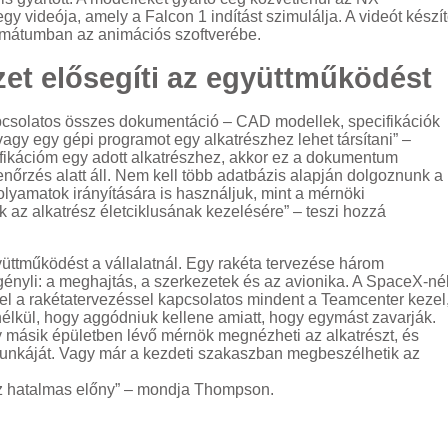
 videója, amely a Falcon 1 indítást szimulálja. A videót készí
ormátumban az animációs szoftverébe.
ezet elősegíti az együttműködést
pcsolatos összes dokumentáció – CAD modellek, specifikációk
gy egy gépi programot egy alkatrészhez lehet társítani” –
ikációm egy adott alkatrészhez, akkor ez a dokumentum
llenőrzés alatt áll. Nem kell több adatbázis alapján dolgoznunk a
lyamatok irányítására is használjuk, mint a mérnöki
k az alkatrész életciklusának kezelésére” – teszi hozzá
gyüttműködést a vállalatnál. Egy rakéta tervezése három
ényli: a meghajtás, a szerkezetek és az avionika. A SpaceX-né
el a rakétatervezéssel kapcsolatos mindent a Teamcenter kezel
élkül, hogy aggódniuk kellene amiatt, hogy egymást zavarják.
y másik épületben lévő mérnök megnézheti az alkatrészt, és
unkáját. Vagy már a kezdeti szakaszban megbeszélhetik az
ez hatalmas előny” – mondja Thompson.