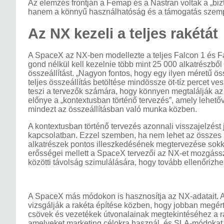
Az elemzés frontján a Femap és a Nastran voltak a „biz
hanem a könnyű használhatóság és a támogatás szempo
Az NX kezeli a teljes rakétát
A SpaceX az NX-ben modellezte a teljes Falcon 1 és Fa
gond nélkül kell kezelnie több mint 25 000 alkatrészből 
összeállítást. „Nagyon fontos, hogy egy ilyen méretű ö
teljes összeállítás betöltése mindössze öt-tíz percet ves
teszi a tervezők számára, hogy könnyen megtalálják az
előnye a „kontextusban történő tervezés”, amely lehetőv
mindezt az összeállításban való munka közben.
A kontextusban történő tervezés azonnali visszajelzést
kapcsolatban. Ezzel szemben, ha nem lehet az összes re
alkatrészek pontos illeszkedésének megtervezése sokk
erősségei mellett a SpaceX tervezői az NX-et mozgássz
közötti távolság szimulálására, hogy tovább ellenőrizh
A SpaceX más módokon is hasznosítja az NX-adatait. 
vizsgálják a rakéta építése közben, hogy jobban megé
csövek és vezetékek útvonalainak megtekintéséhez a r
amelyeket marketing célokra használ, és SLA-módokat i