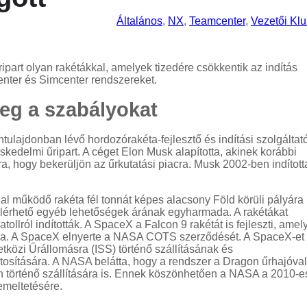
Általános
, 
NX
, 
Teamcenter
, 
Vezetői Kl
part olyan rakétákkal, amelyek tizedére csökkentik az indítás
enter és Simcenter rendszereket.
meg a szabályokat
lajdonban lévő hordozórakéta-fejlesztő és indítási szolgáltató
kedelmi űripart. A céget Elon Musk alapította, akinek korábbi
a, hogy bekerüljön az űrkutatási piacra. Musk 2002-ben indított
al működő rakéta fél tonnát képes alacsony Föld körüli pályára
g elérhető egyéb lehetőségek árának egyharmada. A rakétákat
llról indították. A SpaceX a Falcon 9 rakétát is fejleszti, amel
atja. A SpaceX elnyerte a NASA COTS szerződését. A SpaceX-et
közi Űrállomásra (ISS) történő szállításának és
tosítására. A NASA belátta, hogy a rendszer a Dragon űrhajóval
 történő szállítására is. Ennek köszönhetően a NASA a 2010-e
emeltetésére.