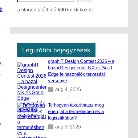
a
ub
a blogon található
500+
cikk között.
r
c
h
Legutóbbi bejegyzések
graphIT Design Contest 2026 – a
,
hazai Designcenter NX és Solid
a
Edge felhasználók tervezési
versenye
aug 4, 2026
y
Te hogyan takaríthatsz meg
energiát a termelésben és a
logisztikában?
s
aug 3, 2026