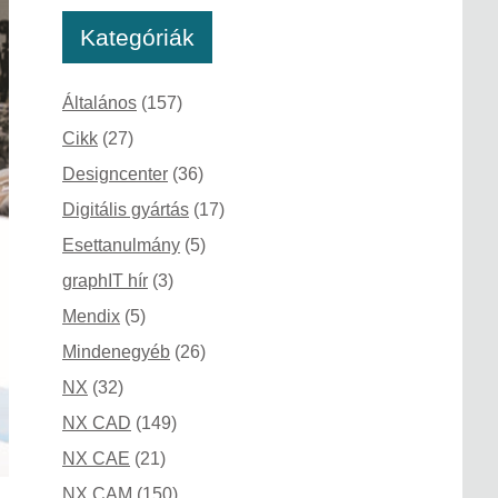
Kategóriák
Általános
(157)
Cikk
(27)
Designcenter
(36)
Digitális gyártás
(17)
Esettanulmány
(5)
graphIT hír
(3)
Mendix
(5)
Mindenegyéb
(26)
NX
(32)
NX CAD
(149)
NX CAE
(21)
NX CAM
(150)