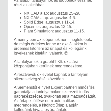
Az alábbi tanfolyamok és időpontok vesznek
részt az akcióban:
NX CAD alap: augusztus 25-29.
NX CAM alap: augusztus 4-6.
Solid Edge: augusztus 11-14.
Opcenter: augusztus 13-15.
Plant Simulation: augusztus 11-15.
Amennyiben az időpontok nem megfelelőek,
de mégis érdekes lenne az akció, akkor is
érdemes kitölteni az űrlapot és kollégáink
igyekeznek kitalálni valamit. 😉
A tanfolyamok a graphIT Kft. oktatási
központjában kerülnek megrendezésre.
A résztvevők oklevelet kapnak a tanfolyam
sikeres elvégzését követően.
A Siemenstől elnyert Expert partneri minősítés
garantálja a tanfolyamokon szerezett tudás
naprakészségét, gyakorlati alkalmazhatóságát.
Az űrlap kitöltése nem automatikus
megrendelés, a kitöltött űrlap alapján
kollégáink hivatalos árajánlatot.