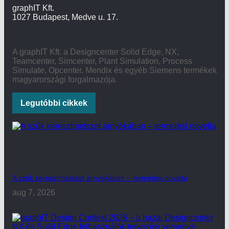
graphIT Kft.
1027 Budapest, Medve u. 17.
A graphIT Kft. a Designcenter Solid Edge, NX,
Teamcenter, Simcenter, Plant Simulation, Process
Simulate, Opcenter, Mendix és egyéb Siemens termékek
magyarországi forgalmazója.
Legutóbbi cikkek
A szűk keresztmetszet árnyékában – termelési novella
aug 7, 2026