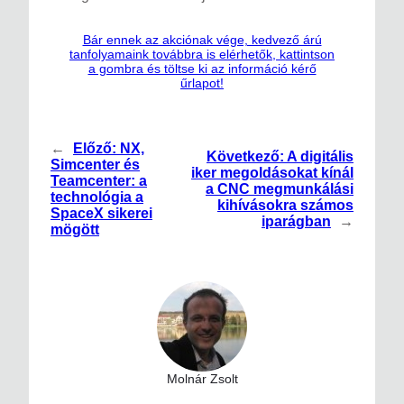
Bár ennek az akciónak vége, kedvező árú
tanfolyamaink továbbra is elérhetők, kattintson
a gombra és töltse ki az információ kérő
űrlapot!
←
Előző:
NX,
Következő:
A digitális
Simcenter és
iker megoldásokat kínál
Teamcenter: a
a CNC megmunkálási
technológia a
kihívásokra számos
SpaceX sikerei
iparágban
→
mögött
Molnár Zsolt