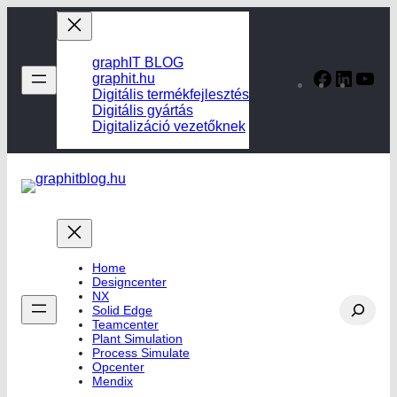
Ugrás
a
tartalomhoz
graphIT BLOG
Facebook
Linked
Yo
graphit.hu
Digitális termékfejlesztés
Digitális gyártás
Digitalizáció vezetőknek
Home
Designcenter
NX
Search
Solid Edge
Teamcenter
Plant Simulation
Process Simulate
Opcenter
Mendix