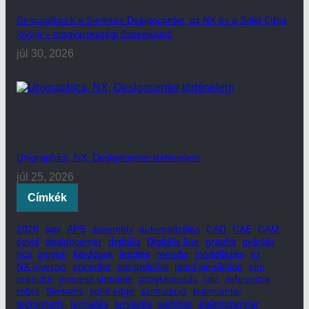
Bemutatkozik a Siemens Designcenter, az NX és a Solid Edge
jövője – magyarországi ősbemutató
júl 30, 2026
Unigraphics, NX, Designcenter történelem
júl 25, 2026
Címkék
2026
agv
APS
assembly
automatizálás
CAD
CAE
CAM
covid
designcenter
digitális
Digitális iker
graphit
gyártás
hcs
ingyen
kérdések
letöltés
mendix
modellezés
nx
NX újverzió
opcenter
perspektíva
plant simulation
plm
preactor
process simulate
programozás
rajz
referencia
robot
Siemens
solid edge
szimuláció
teamcenter
tecnomatix
termelés
tervezés
webinár
élelmiszeripar