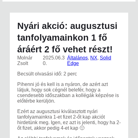
Nyári akció: augusztusi
tanfolyamainkon 1 fő
áráért 2 fő vehet részt!
Molnár
2025.06.3
Általános
, 
NX
, 
Solid
Zsolt
0.
Edge
Becsült olvasási idő: 2 perc
Pihenni jó és kell is a nyáron, de azért azt
látjuk, hogy sok cégnél belefér, hogy a
csendesebb időszakban a kollégák képzése is
előtérbe kerüljön.
Ezért az augusztusi kiválasztott nyári
tanfolyamainkra 1-et fizet 2-őt kap akciót
hirdetünk meg. Igen, ez azt is jelenti, hogy ha 2-
őt fizet, akkor pedig 4-et kap 🙂