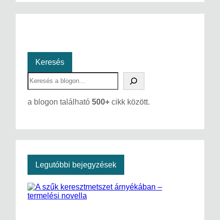
Keresés
S
e
a
a blogon található
500+
cikk között.
r
c
h
Legutóbbi bejegyzések