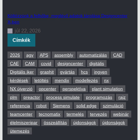
Költözzünk a felhőbe, meglévő adatok tárolása Designcenter
X-ben
júl 22, 2026
Címkék
2026
agv
APS
assembly
automatizálás
CAD
CAE
CAM
covid
designcenter
digitális
Digitális iker
graphit
gyártás
hcs
ingyen
kérdések
letöltés
mendix
modellezés
nx
NX újverzió
opcenter
perspektíva
plant simulation
plm
preactor
process simulate
programozás
rajz
referencia
robot
Siemens
solid edge
szimuláció
teamcenter
tecnomatix
termelés
tervezés
webinár
élelmiszeripar
összeállítás
újdonságok
újdonságok
ütemezés