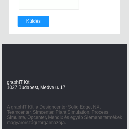
Küldés
graphIT Kft.
1027 Budapest, Medve u. 17.
A graphIT Kft. a Designcenter Solid Edge, NX,
Teamcenter, Simcenter, Plant Simulation, Process
Simulate, Opcenter, Mendix és egyéb Siemens termékek
magyarországi forgalmazója.