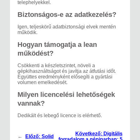
telephelyekkel.
Biztonságos-e az adatkezelés?
Igen, teljeskörű adatbiztonsági elvek mentén
működik.
Hogyan támogatja a lean
működést?
Csökkenti a készletszintet, növeli a
gépkihasználtságot és javítja az átfutási időt.
Együttes eredményként elősegíti a gyártási
volumen emelkedését.
Milyen licencelési lehetőségek
vannak?
Dedikált és lebegő licence is elérhető.
Következő:
Digitális
←
Előző:
Solid
forradalom a gépiparban: 5