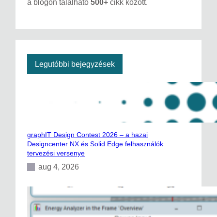
a blogon található
500+
cikk között.
r
c
h
Legutóbbi bejegyzések
graphIT Design Contest 2026 – a hazai
Designcenter NX és Solid Edge felhasználók
tervezési versenye
aug 4, 2026