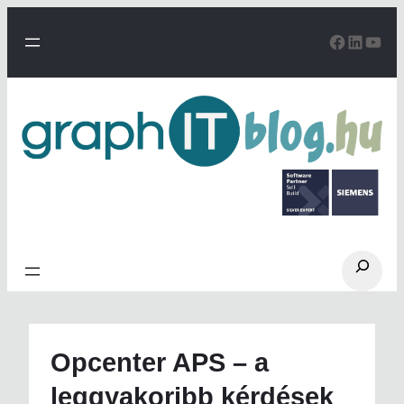
Ugrás
a
Facebo
Linke
You
tartalomhoz
Search
Opcenter APS – a
leggyakoribb kérdések