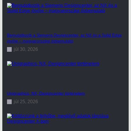
Bemutatkozik a Siemens Designcenter, az NX és a Solid Edge
jövője – magyarországi ősbemutató
júl 30, 2026
Unigraphics, NX, Designcenter történelem
júl 25, 2026