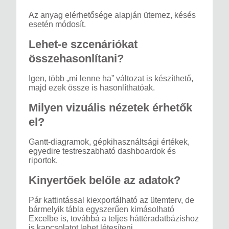
Az anyag elérhetősége alapján ütemez, késés
esetén módosít.
Lehet-e szcenáriókat
összehasonlítani?
Igen, több „mi lenne ha” változat is készíthető,
majd ezek össze is hasonlíthatóak.
Milyen vizuális nézetek érhetők
el?
Gantt-diagramok, gépkihasználtsági értékek,
egyedire testreszabható dashboardok és
riportok.
Kinyertőek belőle az adatok?
Pár kattintással kiexportálható az ütemterv, de
bármelyik tábla egyszerűen kimásolható
Excelbe is, továbbá a teljes háttéradatbázishoz
is kapcsolatot lehet létesíteni.