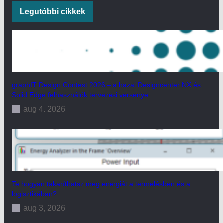
Legutóbbi cikkek
graphIT Design Contest 2026 – a hazai Designcenter NX és
Solid Edge felhasználók tervezési versenye
aug 4, 2026
Te hogyan takaríthatsz meg energiát a termelésben és a
logisztikában?
aug 3, 2026