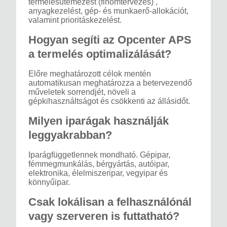
termelésütemezést (finomtervezés) ,
anyagkezelést, gép- és munkaerő-allokációt,
valamint prioritáskezelést.
Hogyan segíti az Opcenter APS
a termelés optimalizálását?
Előre meghatározott célok mentén
automatikusan meghatározza a betervezendő
műveletek sorrendjét, növeli a
gépkihasználtságot és csökkenti az állásidőt.
Milyen iparágak használják
leggyakrabban?
Iparágfüggetlennek mondható. Gépipar,
fémmegmunkálás, bérgyártás, autóipar,
elektronika, élelmiszeripar, vegyipar és
könnyűipar.
Csak lokálisan a felhasználónál
vagy szerveren is futtatható?