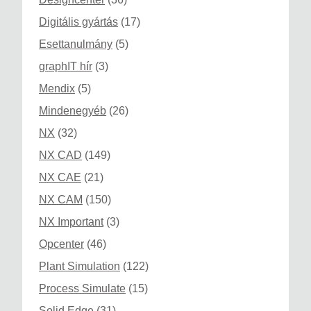
Digitális gyártás
(17)
Esettanulmány
(5)
graphIT hír
(3)
Mendix
(5)
Mindenegyéb
(26)
NX
(32)
NX CAD
(149)
NX CAE
(21)
NX CAM
(150)
NX Important
(3)
Opcenter
(46)
Plant Simulation
(122)
Process Simulate
(15)
Solid Edge
(31)