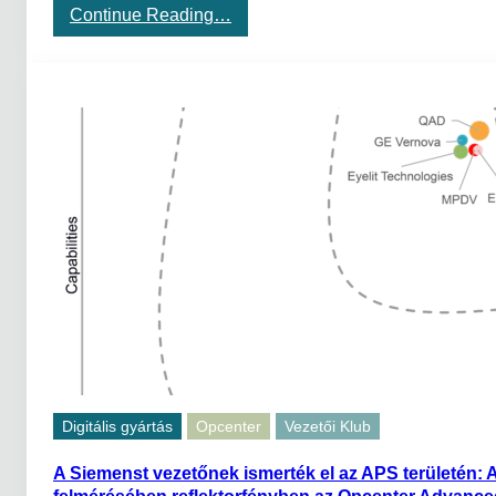
:
Continue Reading…
V
e
r
s
e
n
y
e
l
ő
n
y
a
d
i
g
i
t
á
l
Digitális gyártás
Opcenter
Vezetői Klub
i
s
A Siemenst vezetőnek ismerték el az APS területén:
á
t
felmérésében reflektorfényben az Opcenter Advance