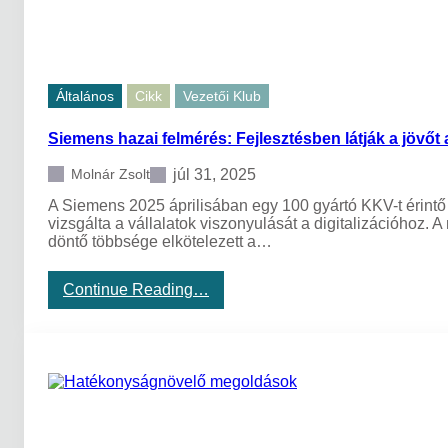
n
l
e
j
k
a
i
n
s
a
Általános
Cikk
Vezetői Klub
m
k
e
a
Siemens hazai felmérés: Fejlesztésben látják a jövőt
r
m
t
a
é
júl 31, 2025
Molnár Zsolt
g
k
y
A Siemens 2025 áprilisában egy 100 gyártó KKV-t érintő
e
a
vizsgálta a vállalatok viszonyulását a digitalizációhoz.
l
r
döntő többsége elkötelezett a…
a
g
z
y
A
á
:
Continue Reading…
P
r
S
S
t
i
t
ó
e
e
c
m
r
é
e
ü
g
n
l
e
s
e
k
h
t