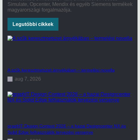
Simulate, Opcenter, Mendix és egyéb Siemens termékek
magyarországi forgalmazója.
Legutóbbi cikkek
A szűk keresztmetszet árnyékában – termelési novella
aug 7, 2026
graphIT Design Contest 2026 – a hazai Designcenter NX és
Solid Edge felhasználók tervezési versenye