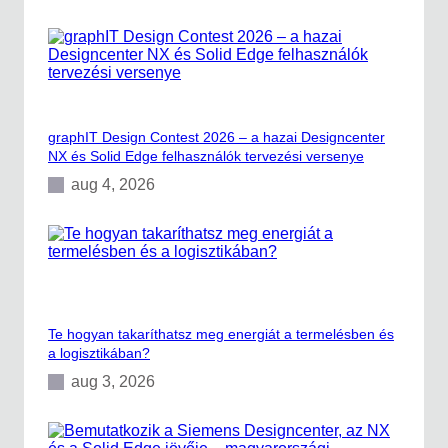
p
c
e
n
t
e
r
graphIT Design Contest 2026 – a hazai Designcenter
A
NX és Solid Edge felhasználók tervezési versenye
d
v
aug 4, 2026
a
n
c
e
d
P
l
a
Te hogyan takaríthatsz meg energiát a termelésben és
n
a logisztikában?
n
i
aug 3, 2026
n
g
&