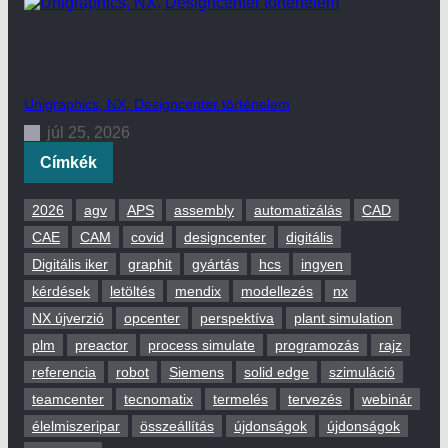
Unigraphics, NX, Designcenter történelem
júl 25, 2026
Címkék
2026
agv
APS
assembly
automatizálás
CAD
CAE
CAM
covid
designcenter
digitális
Digitális iker
graphit
gyártás
hcs
ingyen
kérdések
letöltés
mendix
modellezés
nx
NX újverzió
opcenter
perspektíva
plant simulation
plm
preactor
process simulate
programozás
rajz
referencia
robot
Siemens
solid edge
szimuláció
teamcenter
tecnomatix
termelés
tervezés
webinár
élelmiszeripar
összeállítás
újdonságok
újdonságok