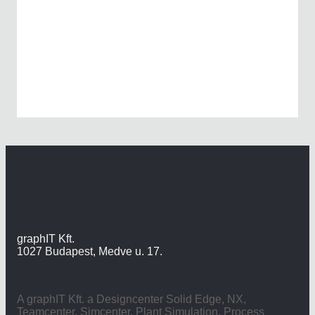
graphIT Kft.
1027 Budapest, Medve u. 17.
A graphIT Kft. a Designcenter Solid Edge, NX,
Teamcenter, Simcenter, Plant Simulation, Process