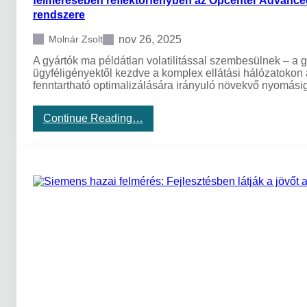
á
rendszere
l
l
nov 26, 2025
Molnár Zsolt
á
s
A gyártók ma példátlan volatilitással szembesülnek – a 
k
ügyféligényektől kezdve a komplex ellátási hálózatokon 
o
fenntartható optimalizálására irányuló növekvő nyomási
r
á
:
Continue Reading…
b
A
a
S
n
i
:
e
H
m
o
e
g
n
y
s
a
t
n
v
n
e
a
z
v
e
i
t
g
ő
á