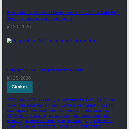
Bemutatkozik a Siemens Designcenter, az NX és a Solid Edge
jövője – magyarországi ősbemutató
júl 30, 2026
Unigraphics, NX, Designcenter történelem
júl 25, 2026
Címkék
2026
agv
APS
assembly
automatizálás
CAD
CAE
CAM
covid
designcenter
digitális
Digitális iker
graphit
gyártás
hcs
ingyen
kérdések
letöltés
mendix
modellezés
nx
NX újverzió
opcenter
perspektíva
plant simulation
plm
preactor
process simulate
programozás
rajz
referencia
robot
Siemens
solid edge
szimuláció
teamcenter