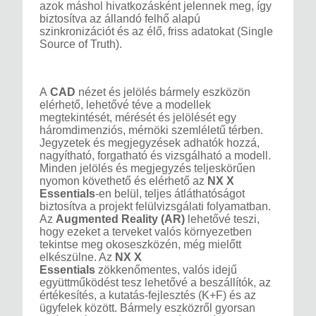
azok máshol hivatkozásként jelennek meg, így
biztosítva az állandó felhő alapú
szinkronizációt és az élő, friss adatokat (Single
Source of Truth).
A
CAD
nézet és jelölés bármely eszközön
elérhető, lehetővé téve a modellek
megtekintését, mérését és jelölését egy
háromdimenziós, mérnöki szemléletű térben.
Jegyzetek és megjegyzések adhatók hozzá,
nagyítható, forgatható és vizsgálható a modell.
Minden jelölés és megjegyzés teljeskörűen
nyomon követhető és elérhető az
NX X
Essentials
-en belül, teljes átláthatóságot
biztosítva a projekt felülvizsgálati folyamatban.
Az
Augmented Reality (AR)
lehetővé teszi,
hogy ezeket a terveket valós környezetben
tekintse meg okoseszközén, még mielőtt
elkészülne. Az
NX X
Essentials
zökkenőmentes, valós idejű
együttműködést tesz lehetővé a beszállítók, az
értékesítés, a kutatás-fejlesztés (K+F) és az
ügyfelek között. Bármely eszközről gyorsan