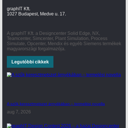
graphIT Kft.
1027 Budapest, Medve u. 17.
A graphIT Kft. a Designcenter Solid Edge, NX,
Teamcenter, Simcenter, Plant Simulation, Process
Simulate, Opcenter, Mendix és egyéb Siemens termékek
magyarországi forgalmazója.
Legutóbbi cikkek
A szűk keresztmetszet árnyékában – termelési novella
aug 7, 2026