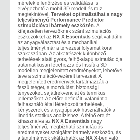
méretek ellenőrzése és validálása is
elvégezhető a mobil 3D modell és rajz
megtekintővel.
Terveket optimalizálhat a nagy
teljesítményű Performance Predictor
szimulációval bármely eszközén.
A
kifejezetten tervezőknek szánt szimulációs
eszközökkel az
NX X Essentials
segít validálni
az anyagválasztást és a mechanikai
teljesítményt már a tervezési folyamat korai
szakaszában. Az alkatrészek különböző
terhelések alatti gyors, felhő-alapú szimulációja
automatikusan létrehozza és frissíti a 3D
modellen megjelenített eredményeket, lehetővé
téve a szimuláció-vezérelt tervezést. A
megjelenített eredmények tartalmazzák a
feszültséget, elmozdulást, biztonsági
tényezőket, sajátfrekvenciát és termikus
jellemzőket. Az előre definiált, valamint a
felhasználó által létrehozott terhelések,
kényszerek és anyagtípusok használhatók a
lineáris statikus analízishez. A felhő erejét
kihasználva az
NX X Essentials
nagy
teljesítményű, megbízható szimulációs
eredményeket szolgáltat bármely eszközön, és
a tanulmányok skálázhatók az
NX X
-ben való