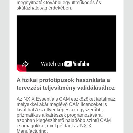
megnyithatók további együttműködés és
skálázhatóság érdekében.
A fizikai prototípusok használata a
tervezési teljesítmény validálásához
Az NX X Essentials CAM eszközöket tartalmaz,
melyekkel akár meglévő CAM licenceket is
kiválthat A szoftver képes az egyszerűbb,
prizmatikus alkatrészek programozására,
azonban kiegészíthető haladóbb szintű CAM
csomagokkal, mint például az NX X
Manufacturing.