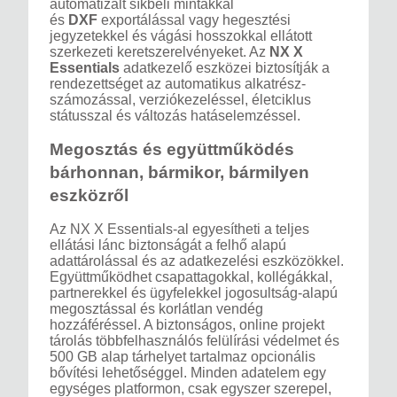
automatizált síkbeli mintákkal
és
DXF
exportálással vagy hegesztési
jegyzetekkel és vágási hosszokkal ellátott
szerkezeti keretszerelvényeket. Az
NX X
Essentials
adatkezelő eszközei biztosítják a
rendezettséget az automatikus alkatrész-
számozással, verziókezeléssel, életciklus
státusszal és változás hatáselemzéssel.
Megosztás és együttműködés
bárhonnan, bármikor, bármilyen
eszközről
Az NX X Essentials-al egyesítheti a teljes
ellátási lánc biztonságát a felhő alapú
adattárolással és az adatkezelési eszközökkel.
Együttműködhet csapattagokkal, kollégákkal,
partnerekkel és ügyfelekkel jogosultság-alapú
megosztással és korlátlan vendég
hozzáféréssel. A biztonságos, online projekt
tárolás többfelhasználós felülírási védelmet és
500 GB alap tárhelyet tartalmaz opcionális
bővítési lehetőséggel. Minden adatelem egy
egységes platformon, csak egyszer szerepel,