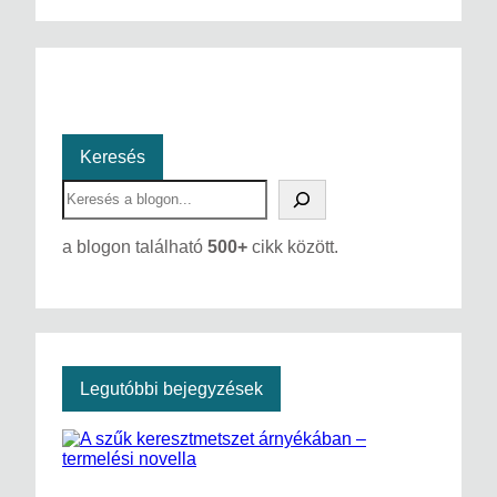
Keresés
S
e
a
a blogon található
500+
cikk között.
r
c
h
Legutóbbi bejegyzések