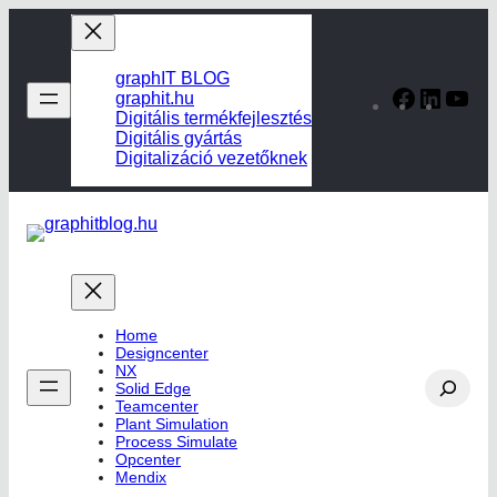
Ugrás
a
tartalomhoz
graphIT BLOG
Facebook
Linked
Yo
graphit.hu
Digitális termékfejlesztés
Digitális gyártás
Digitalizáció vezetőknek
Home
Designcenter
NX
Search
Solid Edge
Teamcenter
Plant Simulation
Process Simulate
Opcenter
Mendix