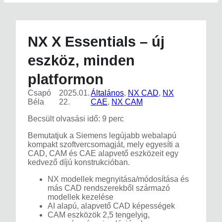
NX X Essentials – új
eszköz, minden
platformon
Csapó
2025.01.
Általános
, 
NX CAD
, 
NX
Béla
22.
CAE
, 
NX CAM
Becsült olvasási idő: 9 perc
Bemutatjuk a Siemens legújabb webalapú
kompakt szoftvercsomagját, mely egyesíti a
CAD, CAM és CAE alapvető eszközeit egy
kedvező díjú konstrukcióban.
NX modellek megnyitása/módosítása és
más CAD rendszerekből származó
modellek kezelése
AI alapú, alapvető CAD képességek
CAM eszközök 2,5 tengelyig,