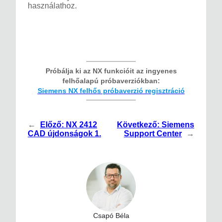
használathoz.
Próbálja ki az NX funkcióit az ingyenes
felhőalapú próbaverziókban:
Siemens NX felhős próbaverzió regisztráció
←
Előző:
NX 2412
Következő:
Siemens
CAD újdonságok 1.
Support Center
→
Csapó Béla