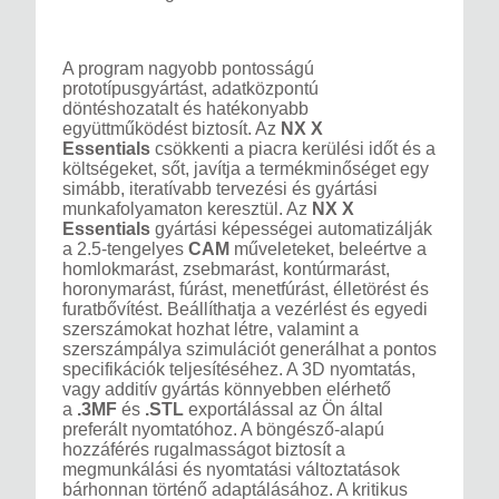
A program nagyobb pontosságú
prototípusgyártást, adatközpontú
döntéshozatalt és hatékonyabb
együttműködést biztosít. Az
NX X
Essentials
csökkenti a piacra kerülési időt és a
költségeket, sőt, javítja a termékminőséget egy
simább, iteratívabb tervezési és gyártási
munkafolyamaton keresztül. Az
NX X
Essentials
gyártási képességei automatizálják
a 2.5-tengelyes
CAM
műveleteket, beleértve a
homlokmarást, zsebmarást, kontúrmarást,
horonymarást, fúrást, menetfúrást, élletörést és
furatbővítést. Beállíthatja a vezérlést és egyedi
szerszámokat hozhat létre, valamint a
szerszámpálya szimulációt generálhat a pontos
specifikációk teljesítéséhez. A 3D nyomtatás,
vagy additív gyártás könnyebben elérhető
a
.3MF
és
.STL
exportálással az Ön által
preferált nyomtatóhoz. A böngésző-alapú
hozzáférés rugalmasságot biztosít a
megmunkálási és nyomtatási változtatások
bárhonnan történő adaptálásához. A kritikus