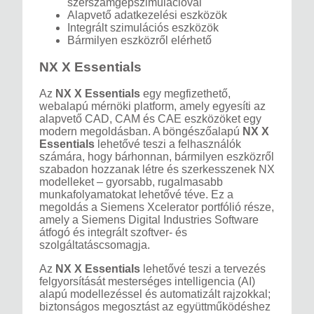
szerszámgépszimulációval
Alapvető adatkezelési eszközök
Integrált szimulációs eszközök
Bármilyen eszközről elérhető
NX X Essentials
Az
NX X Essentials
egy megfizethető,
webalapú mérnöki platform, amely egyesíti az
alapvető CAD, CAM és CAE eszközöket egy
modern megoldásban. A böngészőalapú
NX X
Essentials
lehetővé teszi a felhasználók
számára, hogy bárhonnan, bármilyen eszközről
szabadon hozzanak létre és szerkesszenek NX
modelleket – gyorsabb, rugalmasabb
munkafolyamatokat lehetővé téve. Ez a
megoldás a Siemens Xcelerator portfólió része,
amely a Siemens Digital Industries Software
átfogó és integrált szoftver- és
szolgáltatáscsomagja.
Az
NX X Essentials
lehetővé teszi a tervezés
felgyorsítását mesterséges intelligencia (AI)
alapú modellezéssel és automatizált rajzokkal;
biztonságos megosztást az együttműködéshez