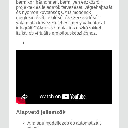
bármikor, bárhonnan, bármilyen eszközről;
projektek és feladatok tervezését, végrehajtását
és nyomon követését; CAD modellek
megtekintését, jelölését és szerkesztését,
valamint a tervezési teljesítmény validálását
integrált CAM és szimulációs eszközökkel
fizikai és virtuális prototípuskészítéshez.
Alapvető jellemzők
AI alapú modellezés és automatizált