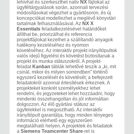
lehívhat és szerkeszthet natív
NX
fájlokat az
ügyféltárgyalások során, azonnali tervezési
módosításokat végezhet a gyártósoron, és új
koncepciókat modellezhet a meglévő könyvtári
tartalmak felhasználásával. Az
NX X
Essentials
feladatkezelésével határidőket
állíthat be, priorizálhat és referencia
projektfájlokat kezelhet a szállítandó anyagok
hatékony kezeléséhez és nyomon
követéséhez. Az interaktív projekt irányítópultok
valós idejű figyelést és követést biztosítanak a
projekt és munka státuszokról. A projekt-
feladat
Kanban
táblák lehetővé teszik a „ki, mit
csinál, mikor és milyen sorrendben” történő
egyszerű kezelését és követését; a befejezett
feladatokról azonnal értesítések érkeznek. A
projekteket konkrét személyekhez lehet
rendelni, és jegyzeteket lehet hozzáadni, hogy
mindenki összehangoltan és jól informáltan
dolgozzon. Az élő gyártási státusz az
ügyfelekkel is megosztható. Az interaktív
irányítópult garantálja, hogy minden lényeges
információ elérhető egy egyszerűen
megtalálható helyen. A projektek és feladatok
a
Siemens Teamcenter Share
-rel is