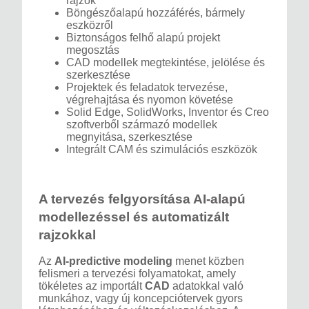
rajzok
Böngészőalapú hozzáférés, bármely
eszközről
Biztonságos felhő alapú projekt
megosztás
CAD modellek megtekintése, jelölése és
szerkesztése
Projektek és feladatok tervezése,
végrehajtása és nyomon követése
Solid Edge, SolidWorks, Inventor és Creo
szoftverből származó modellek
megnyitása, szerkesztése
Integrált CAM és szimulációs eszközök
A tervezés felgyorsítása AI-alapú
modellezéssel és automatizált
rajzokkal
Az
AI-predictive modeling
menet közben
felismeri a tervezési folyamatokat, amely
tökéletes az importált
CAD
adatokkal való
munkához, vagy új koncepciótervek gyors