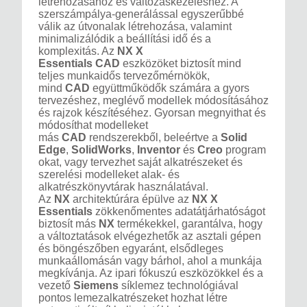
létrehozásához és változáskezeléshez. A
szerszámpálya-generálással egyszerűbbé
válik az útvonalak létrehozása, valamint
minimalizálódik a beállítási idő és a
komplexitás. Az
NX X
Essentials
CAD
eszközöket biztosít mind
teljes munkaidős tervezőmérnökök,
mind
CAD
együttműködők számára a gyors
tervezéshez, meglévő modellek módosításához
és rajzok készítéséhez. Gyorsan megnyithat és
módosíthat modelleket
más
CAD
rendszerekből, beleértve a
Solid
Edge
,
SolidWorks
,
Inventor
és
Creo
program
okat, vagy tervezhet saját alkatrészeket és
szerelési modelleket alak- és
alkatrészkönyvtárak használatával.
Az
NX
architektúrára épülve az
NX X
Essentials
zökkenőmentes adatátjárhatóságot
biztosít más
NX
termékekkel, garantálva, hogy
a változtatások elvégezhetők az asztali gépen
és böngészőben egyaránt, elsődleges
munkaállomásán vagy bárhol, ahol a munkája
megkívánja. Az ipari fókuszú eszközökkel és a
vezető
Siemens
síklemez technológiával
pontos lemezalkatrészeket hozhat létre