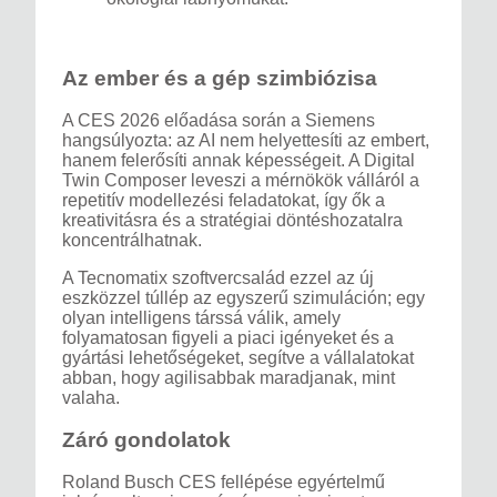
Az ember és a gép szimbiózisa
A CES 2026 előadása során a Siemens
hangsúlyozta: az AI nem helyettesíti az embert,
hanem felerősíti annak képességeit. A Digital
Twin Composer leveszi a mérnökök válláról a
repetitív modellezési feladatokat, így ők a
kreativitásra és a stratégiai döntéshozatalra
koncentrálhatnak.
A Tecnomatix szoftvercsalád ezzel az új
eszközzel túllép az egyszerű szimuláción; egy
olyan intelligens társsá válik, amely
folyamatosan figyeli a piaci igényeket és a
gyártási lehetőségeket, segítve a vállalatokat
abban, hogy agilisabbak maradjanak, mint
valaha.
Záró gondolatok
Roland Busch CES fellépése egyértelmű