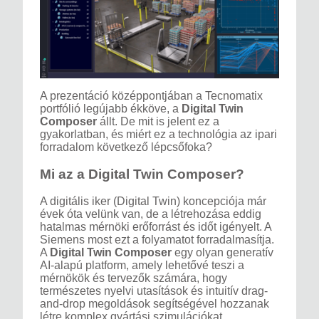
A prezentáció középpontjában a Tecnomatix
portfólió legújabb ékköve, a
Digital Twin
Composer
állt. De mit is jelent ez a
gyakorlatban, és miért ez a technológia az ipari
forradalom következő lépcsőfoka?
Mi az a Digital Twin Composer?
A digitális iker (Digital Twin) koncepciója már
évek óta velünk van, de a létrehozása eddig
hatalmas mérnöki erőforrást és időt igényelt. A
Siemens most ezt a folyamatot forradalmasítja.
A
Digital Twin Composer
egy olyan generatív
AI-alapú platform, amely lehetővé teszi a
mérnökök és tervezők számára, hogy
természetes nyelvi utasítások és intuitív drag-
and-drop megoldások segítségével hozzanak
létre komplex gyártási szimulációkat.