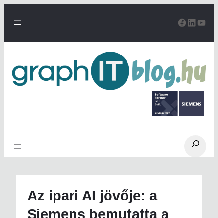
Ugrás
a
Facebo
Linke
You
tartalomhoz
Search
Az ipari AI jövője: a
Siemens bemutatta a