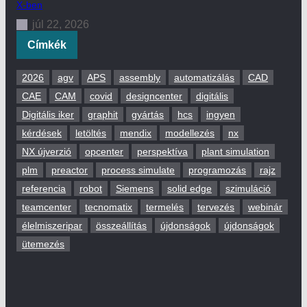
X-ben
júl 22, 2026
Címkék
2026
agv
APS
assembly
automatizálás
CAD
CAE
CAM
covid
designcenter
digitális
Digitális iker
graphit
gyártás
hcs
ingyen
kérdések
letöltés
mendix
modellezés
nx
NX újverzió
opcenter
perspektíva
plant simulation
plm
preactor
process simulate
programozás
rajz
referencia
robot
Siemens
solid edge
szimuláció
teamcenter
tecnomatix
termelés
tervezés
webinár
élelmiszeripar
összeállítás
újdonságok
újdonságok
ütemezés