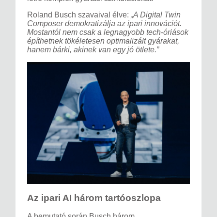
Roland Busch szavaival élve:
„A Digital Twin
Composer demokratizálja az ipari innovációt.
Mostantól nem csak a legnagyobb tech-óriások
építhetnek tökéletesen optimalizált gyárakat,
hanem bárki, akinek van egy jó ötlete.”
Az ipari AI három tartóoszlopa
A bemutató során Busch három