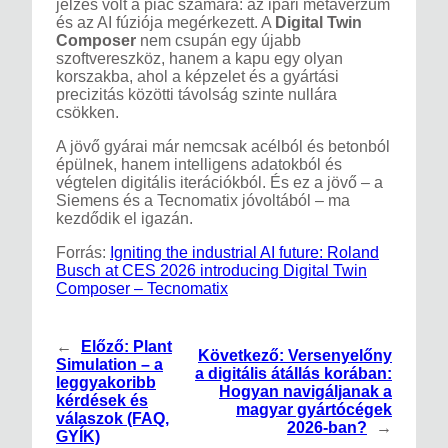
jelzés volt a piac számára: az ipari metaverzum
és az AI fúziója megérkezett. A
Digital Twin
Composer
nem csupán egy újabb
szoftvereszköz, hanem a kapu egy olyan
korszakba, ahol a képzelet és a gyártási
precizitás közötti távolság szinte nullára
csökken.
A jövő gyárai már nemcsak acélból és betonból
épülnek, hanem intelligens adatokból és
végtelen digitális iterációkból. És ez a jövő – a
Siemens és a Tecnomatix jóvoltából – ma
kezdődik el igazán.
Forrás:
Igniting the industrial AI future: Roland
Busch at CES 2026 introducing Digital Twin
Composer – Tecnomatix
←
Előző:
Plant
Következő:
Versenyelőny
Simulation – a
a digitális átállás korában:
leggyakoribb
Hogyan navigáljanak a
kérdések és
magyar gyártócégek
válaszok (FAQ,
2026-ban?
→
GYÍK)