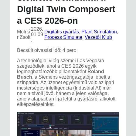
Digital Twin Composert
a CES 2026-on
2026.
Molná
Digitális gyártás
, 
Plant Simulation
, 
01.09
R Zsolt
Process Simulate
, 
Vezetői Klub
.
Becsült olvasási idő: 4 perc
A technológiai világ szemei Las Vegasra
szegeződtek, ahol a CES 2026 egyik
legmeghatározóbb pillanataként
Roland
Busch
, a Siemens vezérigazgatója lépett a
színpadra. Az üzenet egyértelmű volt: az ipari
mesterséges intelligencia (Industrial AI) már
nem a távoli jövő, hanem a jelen valósága,
amely alapjaiban írja felül a gyártásról alkotott
elképzeléseinket.