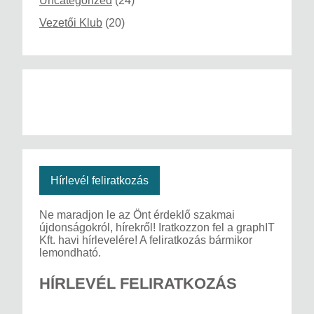
Uncategorized
(24)
Vezetői Klub
(20)
Hírlevél feliratkozás
Ne maradjon le az Önt érdeklő szakmai
újdonságokról, hírekről! Iratkozzon fel a graphIT
Kft. havi hírlevelére! A feliratkozás bármikor
lemondható.
HÍRLEVÉL FELIRATKOZÁS