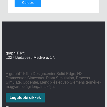
Küldés
graphIT Kft.
1027 Budapest, Medve u. 17.
A graphIT Kft. a Designcenter Solid Edge, NX,
Teamcenter, Simcenter, Plant Simulation, Process
Simulate, Opcenter, Mendix és egyéb Siemens termékek
magyarországi forgalmazója.
Legutóbbi cikkek