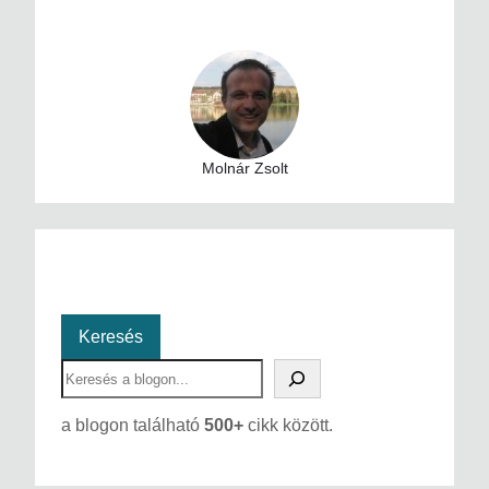
Molnár Zsolt
Keresés
S
e
a
a blogon található
500+
cikk között.
r
c
h