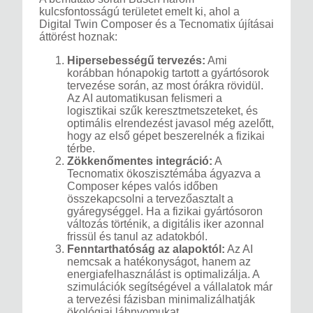
kulcsfontosságú területet emelt ki, ahol a
Digital Twin Composer és a Tecnomatix újításai
áttörést hoznak:
Hipersebességű tervezés:
Ami
korábban hónapokig tartott a gyártósorok
tervezése során, az most órákra rövidül.
Az AI automatikusan felismeri a
logisztikai szűk keresztmetszeteket, és
optimális elrendezést javasol még azelőtt,
hogy az első gépet beszerelnék a fizikai
térbe.
Zökkenőmentes integráció:
A
Tecnomatix ökoszisztémába ágyazva a
Composer képes valós időben
összekapcsolni a tervezőasztalt a
gyáregységgel. Ha a fizikai gyártósoron
változás történik, a digitális iker azonnal
frissül és tanul az adatokból.
Fenntarthatóság az alapoktól:
Az AI
nemcsak a hatékonyságot, hanem az
energiafelhasználást is optimalizálja. A
szimulációk segítségével a vállalatok már
a tervezési fázisban minimalizálhatják
ökológiai lábnyomukat.