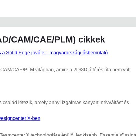
(CAD/CAM/CAE/PLM) cikkek
 a Solid Edge jövője – magyarországi ősbemutató
D/CAM/CAE/PLM világban, amire a 2D/3D áttérés óta nem volt
salád létezik, amely annyi izgalmas kanyart, névváltást és
Designcenter X-ben
eamcenter X technológiára épülő, legkisebb „Essentials” szint