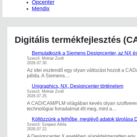
Opcenter
Mendix
Digitális termékfejlesztés 
Bemutatkozik a Siemens Designcenter, az NX és
Szerző: Molnár Zsolt
2026.07.30.
Az idei esztendő egy olyan változást hozott a CA
példa. A Siemens…
Unigraphics, NX, Designcenter történelem
Szerző: Molnár Zsolt
2026.07.25.
A CAD/CAM/PLM világában kevés olyan szoftveres c
technológiai forradalmat élt meg, mint a…
Költözzünk a felhőbe, meglévő adatok tárolása 
Szerző: Szepesi Attila
2026.07.22.
A Designcenter X esetében alapértelmezetten egy T