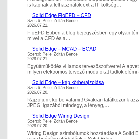
is kapnak a felhasználók extra IT költség…
Solid Edge FloEFD – CFD
Szerző: Pellei Zoltán Bence
2026.07.21.
FloEFD Ebben a blog bejegyzésben egy olyan témát
mivel a CFD és a…
Solid Edge – MCAD – ECAD
Szerző: Pellei Zoltán Bence
2026.07.21.
Együttműködés villamos tervezőszoftverrel Alapve
milyen elektromos tervező modulokat tudtok elérn
Solid Edge – kép körberajzolása
Szerző: Pellei Zoltán Bence
2026.07.20.
Rajzoljunk körbe valamit! Gyakran találkozunk azz
JPEG, igazából mindegy, a lényeg,…
Solid Edge Wiring Design
Szerző: Pellei Zoltán Bence
2026.07.20.
Wiring Design szimbólumok hozzáadása A Solid Ed
vagy beépítve elérhetőek a Solid Edge…