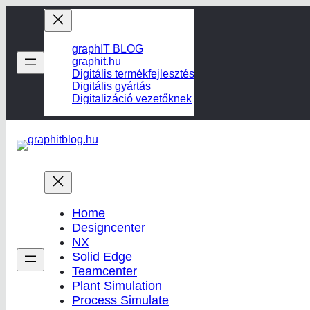
Ugrás
a
tartalomhoz
graphIT BLOG
graphit.hu
Digitális termékfejlesztés
Digitális gyártás
Digitalizáció vezetőknek
Home
Designcenter
NX
Solid Edge
Teamcenter
Plant Simulation
Process Simulate