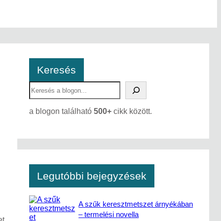
Keresés
S
e
a
a blogon található
500+
cikk között.
r
c
h
Legutóbbi bejegyzések
A szűk keresztmetszet árnyékában
– termelési novella
et