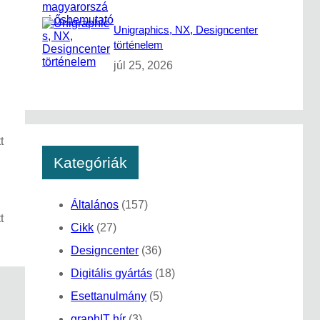
Unigraphics, NX, Designcenter
történelem
júl 25, 2026
t
Kategóriák
Általános
(157)
t
Cikk
(27)
Designcenter
(36)
Digitális gyártás
(18)
Esettanulmány
(5)
graphIT hír
(3)