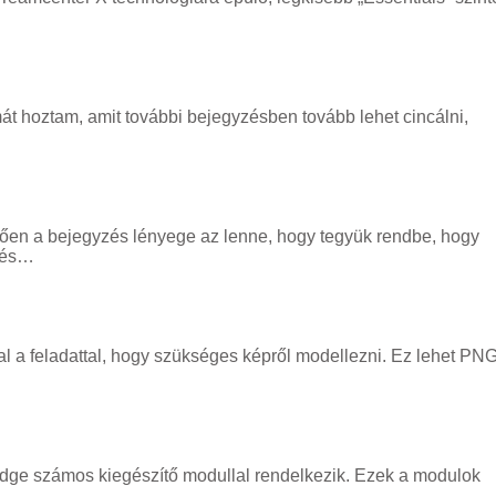
 hoztam, amit további bejegyzésben tovább lehet cincálni,
tően a bejegyzés lényege az lenne, hogy tegyük rendbe, hogy
i és…
al a feladattal, hogy szükséges képről modellezni. Ez lehet PNG
ge számos kiegészítő modullal rendelkezik. Ezek a modulok