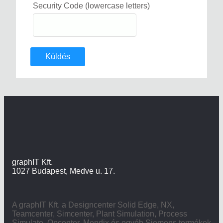
Security Code (lowercase letters)
Küldés
graphIT Kft.
1027 Budapest, Medve u. 17.
A graphIT Kft. a Designcenter Solid Edge, NX,
Teamcenter, Simcenter, Plant Simulation, Process
Simulate, Opcenter, Mendix és egyéb Siemens termékek