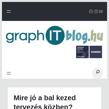
Ugrás
a
Facebo
Linke
You
tartalomhoz
Search
Mire jó a bal kezed
tervezés közben?