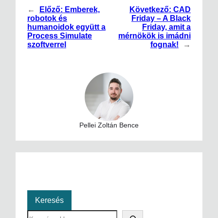
←
Előző:
Emberek,
Következő:
CAD
robotok és
Friday – A Black
humanoidok együtt a
Friday, amit a
Process Simulate
mérnökök is imádni
szoftverrel
fognak!
→
Pellei Zoltán Bence
Keresés
S