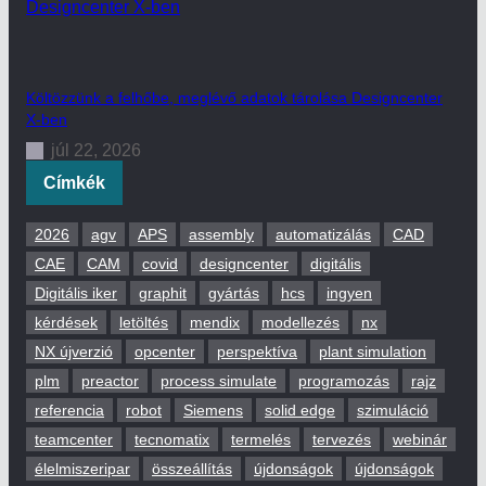
Költözzünk a felhőbe, meglévő adatok tárolása Designcenter
X-ben
júl 22, 2026
Címkék
2026
agv
APS
assembly
automatizálás
CAD
CAE
CAM
covid
designcenter
digitális
Digitális iker
graphit
gyártás
hcs
ingyen
kérdések
letöltés
mendix
modellezés
nx
NX újverzió
opcenter
perspektíva
plant simulation
plm
preactor
process simulate
programozás
rajz
referencia
robot
Siemens
solid edge
szimuláció
teamcenter
tecnomatix
termelés
tervezés
webinár
élelmiszeripar
összeállítás
újdonságok
újdonságok