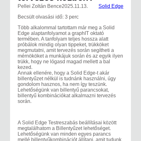
Pellei Zoltán Bence
2025.11.13.
Solid Edge
Becsült olvasási idő: 3 perc
Több alkalommal tartottam már meg a Solid
Edge alaptanfolyamot a graphIT oktató
termében. A tanfolyam teljes hossza alatt
próbálok mindig olyan tippeket, trükköket
megmutatni, amit tervezés során segítheti a
mérnököket a munkájuk során és az egyik ilyen
trükk, hogy ne lógasd magad mellett a bal
kezed.
Annak ellenére, hogy a Solid Edge-t akár
billentyűzet nélkül is tudnánk használni, úgy
gondolom hasznos, ha nem így teszünk.
Lehetőségünk van billentyű parancsokat,
billentyű kombinációkat alkalmazni tervezés
során.
A Solid Edge Testreszabás beállításai között
megtalálhatom a Billentyűzet lehetőséget.
Lehetőségünk van minden egyes parancs
mellé billentyűkombinációt állítani, amit tudunk