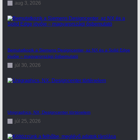
aug 3, 2026
Bemutatkozik a Siemens Designcenter, az NX és a Solid Edge
jövője – magyarországi ősbemutató
júl 30, 2026
Unigraphics, NX, Designcenter történelem
júl 25, 2026