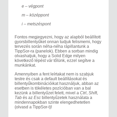
e – végpont
m – középpont
i – metszéspont
Fontos megjegyezni, hogy az alapból beállított
gyorsbillentyűket onnan tudjuk felismerni, hogy
tervezés során néha-néha rápillantunk a
TippSor-ra (panelok). Ebben a sorban mindig
olvashatjuk, hogy a Solid Edge milyen
következő lépést vár tőlünk, ezzel segítve a
munkánkat.
Amennyiben a fent leírtakat nem is szabjuk
testre és csak a default beállításokat és
billentyűkombinációikat használjuk, abban az
esetben is tökéletes pozícióban van a bal
kezünk a billentyűzet felett, mivel a
Ctrl
,
Shift
,
Tab
és az
Esc
billentyűzetek használata a
mindennapokban szinte elengedhetetlen
(olvasd a TippSor-t)!