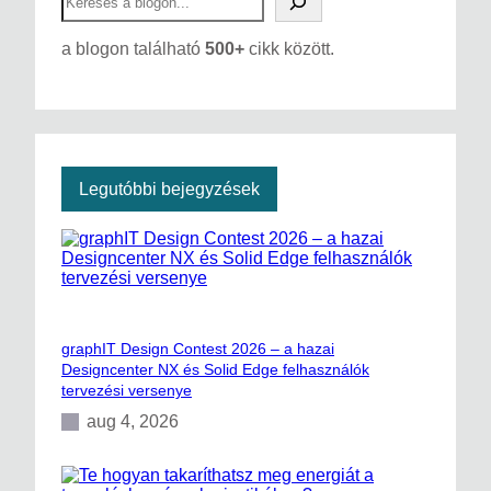
e
a
a blogon található
500+
cikk között.
r
c
h
Legutóbbi bejegyzések
graphIT Design Contest 2026 – a hazai
Designcenter NX és Solid Edge felhasználók
tervezési versenye
aug 4, 2026