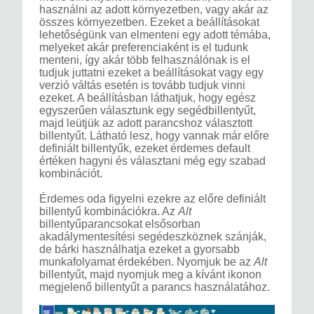
használni az adott környezetben, vagy akár az
összes környezetben. Ezeket a beállításokat
lehetőségünk van elmenteni egy adott témába,
melyeket akár preferenciaként is el tudunk
menteni, így akár több felhasználónak is el
tudjuk juttatni ezeket a beállításokat vagy egy
verzió váltás esetén is tovább tudjuk vinni
ezeket. A beállításban láthatjuk, hogy egész
egyszerűen választunk egy segédbillentyűt,
majd leütjük az adott parancshoz választott
billentyűt. Látható lesz, hogy vannak már előre
definiált billentyűk, ezeket érdemes default
értéken hagyni és választani még egy szabad
kombinációt.
Érdemes oda figyelni ezekre az előre definiált
billentyű kombinációkra. Az
Alt
billentyűparancsokat elsősorban
akadálymentesítési segédeszköznek szánják,
de bárki használhatja ezeket a gyorsabb
munkafolyamat érdekében. Nyomjuk be az
Alt
billentyűt, majd nyomjuk meg a kívánt ikonon
megjelenő billentyűt a parancs használatához.