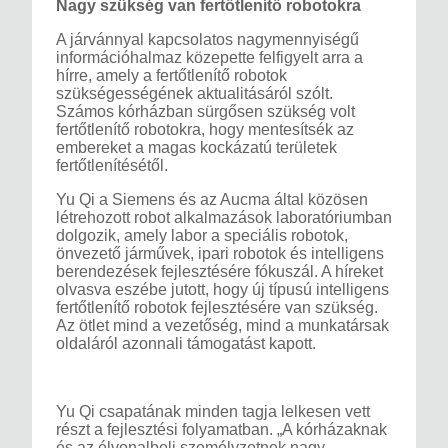
Nagy szükség van fertőtlenítő robotokra
A járvánnyal kapcsolatos nagymennyiségű
információhalmaz közepette felfigyelt arra a
hírre, amely a fertőtlenítő robotok
szükségességének aktualitásáról szólt.
Számos kórházban sürgősen szükség volt
fertőtlenítő robotokra, hogy mentesítsék az
embereket a magas kockázatú területek
fertőtlenítésétől.
Yu Qi a Siemens és az Aucma által közösen
létrehozott robot alkalmazások laboratóriumban
dolgozik, amely labor a speciális robotok,
önvezető járművek, ipari robotok és intelligens
berendezések fejlesztésére fókuszál. A híreket
olvasva eszébe jutott, hogy új típusú intelligens
fertőtlenítő robotok fejlesztésére van szükség.
Az ötlet mind a vezetőség, mind a munkatársak
oldaláról azonnali támogatást kapott.
Yu Qi csapatának minden tagja lelkesen vett
részt a fejlesztési folyamatban. „A kórházaknak
és az élvonalbeli személyzetnek nagy