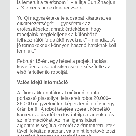
is lemerült a telefonom.”. – állítja Sun Zhaojun
a Siemens projektmenedzsere
Yu Qi nagyra értékelte a csapat kitartását és
elkötelezettségét. „Egyesítettük az
erőfeszítéseket annak érdekében, hogy
robotjaink megfeleljenek a különböző
felhasználói forgatókönyveknek” – mondja. „A
jó termékeknek könnyen használhatóknak kell
lenniük.”
Február 15-én, egy héttel a projekt indítást
követően a csapat sikeresen elkészítette az
első fertőtlenítő robotját.
Valós idejű információ
A lítium akkumulátorral működő, dupla
porlasztó pisztollyal felszerelt robot 20.000–
36.000 négyzetmétert képes fertőtleníteni egy
órán belül. A robot tetejére szerelt körbelátó
kamera valós időben továbbítja a videókat és
az információkat. Az intelligens látási
algoritmus segíti a kezelőt az érintett területek
távoli lokalizálásában, valamint lehetővé teszi