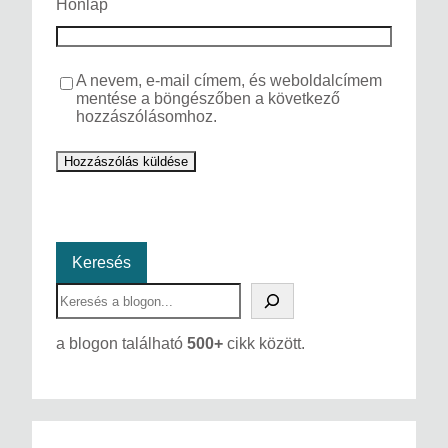
Honlap
A nevem, e-mail címem, és weboldalcímem
mentése a böngészőben a következő
hozzászólásomhoz.
Keresés
S
e
a
a blogon található
500+
cikk között.
r
c
h