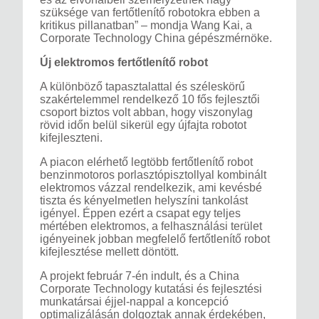
szüksége van fertőtlenítő robotokra ebben a
kritikus pillanatban” – mondja Wang Kai, a
Corporate Technology China gépészmérnöke.
Új elektromos fertőtlenítő robot
A különböző tapasztalattal és széleskörű
szakértelemmel rendelkező 10 fős fejlesztői
csoport biztos volt abban, hogy viszonylag
rövid időn belül sikerül egy újfajta robotot
kifejleszteni.
A piacon elérhető legtöbb fertőtlenítő robot
benzinmotoros porlasztópisztollyal kombinált
elektromos vázzal rendelkezik, ami kevésbé
tiszta és kényelmetlen helyszíni tankolást
igényel. Éppen ezért a csapat egy teljes
mértében elektromos, a felhasználási terület
igényeinek jobban megfelelő fertőtlenítő robot
kifejlesztése mellett döntött.
A projekt február 7-én indult, és a China
Corporate Technology kutatási és fejlesztési
munkatársai éjjel-nappal a koncepció
optimalizálásán dolgoztak annak érdekében,