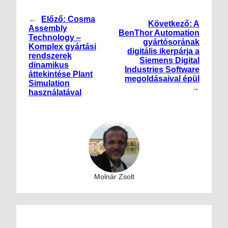
←
Előző:
Cosma
Következő:
A
Assembly
BenThor Automation
Technology –
gyártósorának
Komplex gyártási
digitális ikerpárja a
rendszerek
Siemens Digital
dinamikus
Industries Software
áttekintése Plant
megoldásaival épül
Simulation
→
használatával
Molnár Zsolt