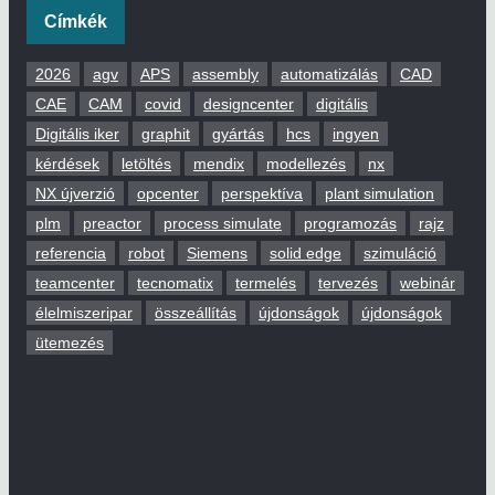
Címkék
2026
agv
APS
assembly
automatizálás
CAD
CAE
CAM
covid
designcenter
digitális
Digitális iker
graphit
gyártás
hcs
ingyen
kérdések
letöltés
mendix
modellezés
nx
NX újverzió
opcenter
perspektíva
plant simulation
plm
preactor
process simulate
programozás
rajz
referencia
robot
Siemens
solid edge
szimuláció
teamcenter
tecnomatix
termelés
tervezés
webinár
élelmiszeripar
összeállítás
újdonságok
újdonságok
ütemezés