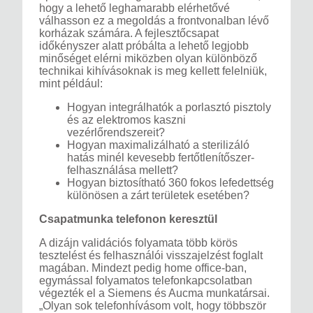
hogy a lehető leghamarabb elérhetővé
válhasson ez a megoldás a frontvonalban lévő
korházak számára. A fejlesztőcsapat
időkényszer alatt próbálta a lehető legjobb
minőséget elérni miközben olyan különböző
technikai kihívásoknak is meg kellett felelniük,
mint például:
Hogyan integrálhatók a porlasztó pisztoly
és az elektromos kaszni
vezérlőrendszereit?
Hogyan maximalizálható a sterilizáló
hatás minél kevesebb fertőtlenítőszer-
felhasználása mellett?
Hogyan biztosítható 360 fokos lefedettség
különösen a zárt területek esetében?
Csapatmunka telefonon keresztül
A dizájn validációs folyamata több körös
tesztelést és felhasználói visszajelzést foglalt
magában. Mindezt pedig home office-ban,
egymással folyamatos telefonkapcsolatban
végezték el a Siemens és Aucma munkatársai.
„Olyan sok telefonhívásom volt, hogy többször