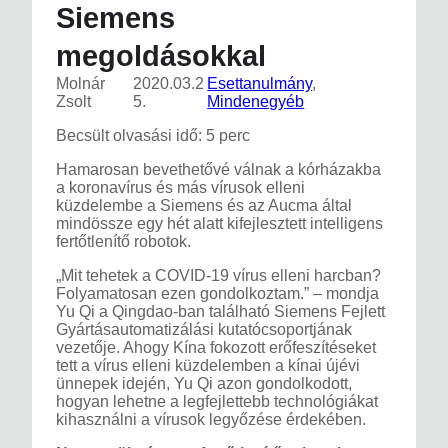
Siemens
megoldásokkal
Molnár
2020.03.2
Esettanulmány
, 
Zsolt
5.
Mindenegyéb
Becsült olvasási idő: 5 perc
Hamarosan bevethetővé válnak a kórházakba
a koronavírus és más vírusok elleni
küzdelembe a Siemens és az Aucma által
mindössze egy hét alatt kifejlesztett intelligens
fertőtlenítő robotok.
„Mit tehetek a COVID-19 vírus elleni harcban?
Folyamatosan ezen gondolkoztam.” – mondja
Yu Qi a Qingdao-ban található Siemens Fejlett
Gyártásautomatizálási kutatócsoportjának
vezetője. Ahogy Kína fokozott erőfeszítéseket
tett a vírus elleni küzdelemben a kínai újévi
ünnepek idején, Yu Qi azon gondolkodott,
hogyan lehetne a legfejlettebb technológiákat
kihasználni a vírusok legyőzése érdekében.