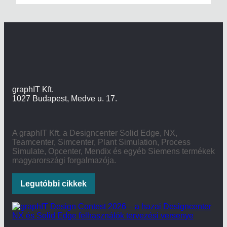
graphIT Kft.
1027 Budapest, Medve u. 17.
A graphIT Kft. a Designcenter Solid Edge, NX,
Teamcenter, Simcenter, Plant Simulation, Process
Simulate, Opcenter, Mendix és egyéb Siemens termékek
magyarországi forgalmazója.
Legutóbbi cikkek