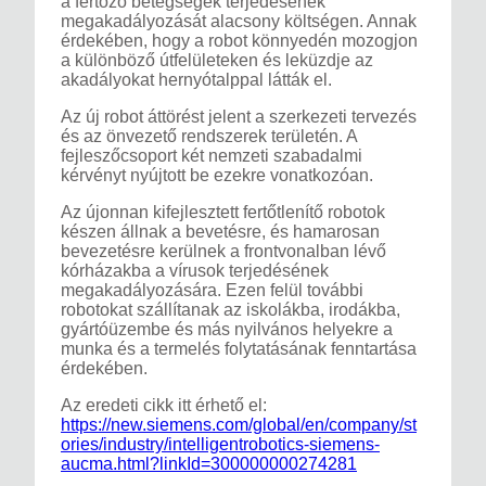
a fertőző betegségek terjedésének
megakadályozását alacsony költségen. Annak
érdekében, hogy a robot könnyedén mozogjon
a különböző útfelületeken és leküzdje az
akadályokat hernyótalppal látták el.
Az új robot áttörést jelent a szerkezeti tervezés
és az önvezető rendszerek területén. A
fejleszőcsoport két nemzeti szabadalmi
kérvényt nyújtott be ezekre vonatkozóan.
Az újonnan kifejlesztett fertőtlenítő robotok
készen állnak a bevetésre, és hamarosan
bevezetésre kerülnek a frontvonalban lévő
kórházakba a vírusok terjedésének
megakadályozására. Ezen felül további
robotokat szállítanak az iskolákba, irodákba,
gyártóüzembe és más nyilvános helyekre a
munka és a termelés folytatásának fenntartása
érdekében.
Az eredeti cikk itt érhető el:
https://new.siemens.com/global/en/company/st
ories/industry/intelligentrobotics-siemens-
aucma.html?linkId=300000000274281