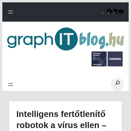
Ugrás
a
Faceboo
Linke
Yo
tartalomhoz
Search
Intelligens fertőtlenítő
robotok a vírus ellen –