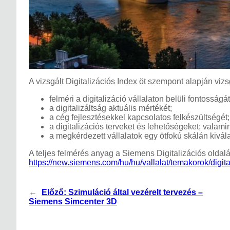
A vizsgált Digitalizációs Index öt szempont alapján vizs
felméri a digitalizáció vállalaton belüli fontosságát
a digitalizáltság aktuális mértékét;
a cég fejlesztésekkel kapcsolatos felkészültségét;
a digitalizációs terveket és lehetőségeket; valami
a megkérdezett vállalatok egy ötfokú skálán kivál
A teljes felmérés anyag a Siemens Digitalizációs oldal
https://new.siemens.com/hu/hu/vallalat/temakorok/digita
←
Előző:
Szimuláció által vezérelt tervezés –
Siemens Simcenter 3D