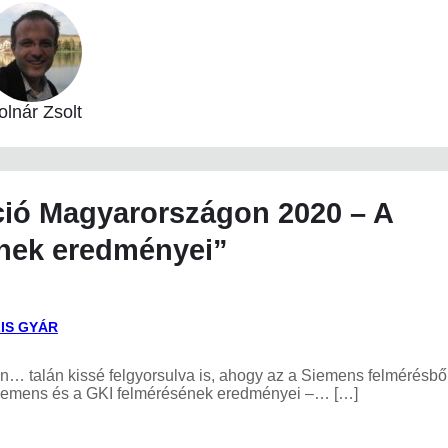
lnár Zsolt
áció Magyarországon 2020 – A
ének eredményei”
LIS GYÁR
án… talán kissé felgyorsulva is, ahogy az a Siemens felmérésbő
 Siemens és a GKI felmérésének eredményei –… […]