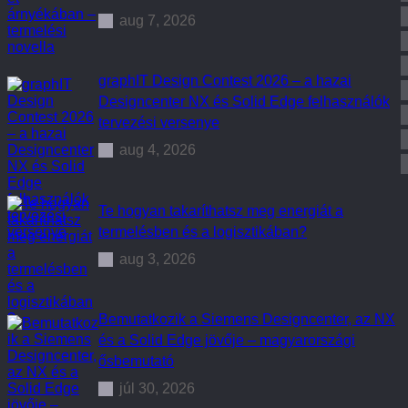
aug 7, 2026
graphIT Design Contest 2026 – a hazai
Designcenter NX és Solid Edge felhasználók
tervezési versenye
aug 4, 2026
Te hogyan takaríthatsz meg energiát a
termelésben és a logisztikában?
aug 3, 2026
Bemutatkozik a Siemens Designcenter, az NX
és a Solid Edge jövője – magyarországi
ősbemutató
júl 30, 2026