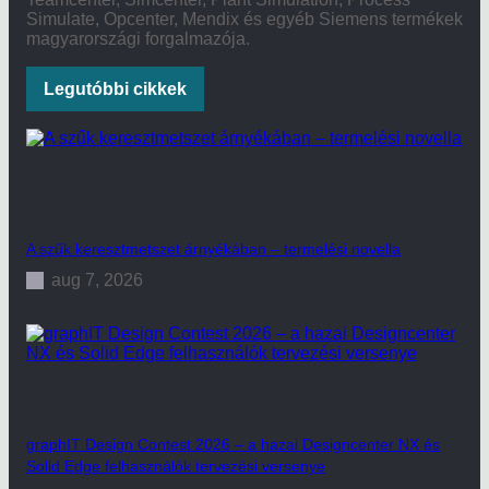
Simulate, Opcenter, Mendix és egyéb Siemens termékek
magyarországi forgalmazója.
Legutóbbi cikkek
A szűk keresztmetszet árnyékában – termelési novella
aug 7, 2026
graphIT Design Contest 2026 – a hazai Designcenter NX és
Solid Edge felhasználók tervezési versenye