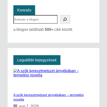
Keresés
S
e
a
a blogon található
500+
cikk között.
r
c
h
Legutóbbi bejegyzések
A szűk keresztmetszet árnyékában – termelési
novella
aug 7, 2026