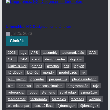
Unigraphics, NX, Designcenter történelem
júl 25, 2026
Címkék
2026
agv
APS
assembly
automatizálás
CAD
CAE
CAM
covid
designcenter
digitális
Digitális iker
graphit
gyártás
hcs
ingyen
kérdések
letöltés
mendix
modellezés
nx
NX újverzió
opcenter
perspektíva
plant simulation
plm
preactor
process simulate
programozás
rajz
referencia
robot
Siemens
solid edge
szimuláció
teamcenter
tecnomatix
termelés
tervezés
webinár
élelmiszeripar
összeállítás
újdonságok
újdonságok