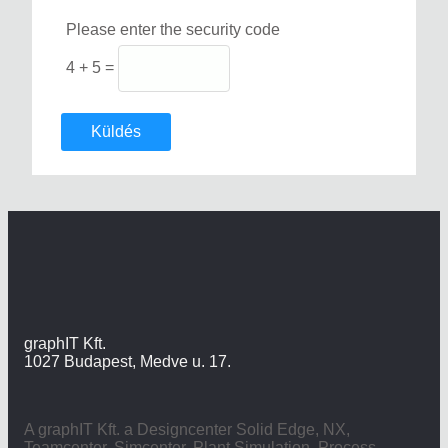
Please enter the security code
4 + 5 =
Küldés
graphIT Kft.
1027 Budapest, Medve u. 17.
A graphIT Kft. a Designcenter Solid Edge, NX,
Teamcenter, Simcenter, Plant Simulation, Process