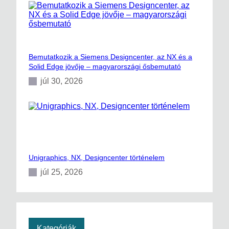
Bemutatkozik a Siemens Designcenter, az NX és a
Solid Edge jövője – magyarországi ősbemutató
júl 30, 2026
Unigraphics, NX, Designcenter történelem
júl 25, 2026
Kategóriák