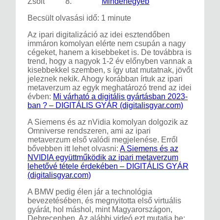
Zsolt
8.
Mindenegyéb
Becsült olvasási idő: 1 minute
Az ipari digitalizáció az idei esztendőben
immáron komolyan elérte nem csupán a nagy
cégeket, hanem a kisebbeket is. De továbbra is
trend, hogy a nagyok 1-2 év előnyben vannak a
kisebbekkel szemben, s így utat mutatnak, jövőt
jeleznek nekik. Ahogy korábban írtuk az ipari
metaverzum az egyk meghatározó trend az idei
évben:
Mi várható a digitális gyártásban 2023-
ban ? – DIGITÁLIS GYÁR (digitalisgyar.com)
A Siemens és az nVidia komolyan dolgozik az
Omniverse rendszeren, ami az ipari
metaverzum első valódi megjelenése. Erről
bővebben itt lehet olvasni:
A Siemens és az
NVIDIA együttműködik az ipari metaverzum
lehetővé tétele érdekében – DIGITÁLIS GYÁR
(digitalisgyar.com)
A BMW pedig élen jár a technológia
bevezetésében, és megnyitotta első virtuális
gyárát, hol máshol, mint Magyarországon,
Debrecenben. Az alábbi videó ezt mutatja be: