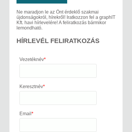
Ne maradjon le az Önt érdeklő szakmai
újdonságokról, hírekről! Iratkozzon fel a graphIT
Kft. havi hírlevelére! A feliratkozás bármikor
lemondható.
HÍRLEVÉL FELIRATKOZÁS
Vezetéknév
*
Keresztnév
*
Email
*