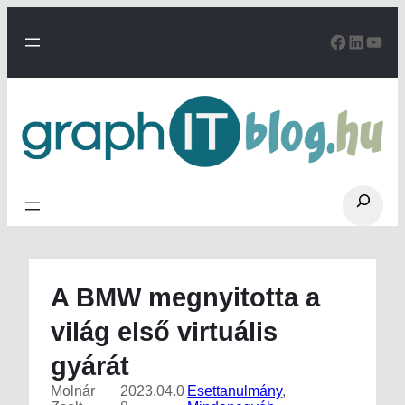
Ugrás
a
Facebo
Linke
You
tartalomhoz
Search
A BMW megnyitotta a
világ első virtuális
gyárát
Molnár
2023.04.0
Esettanulmány
, 