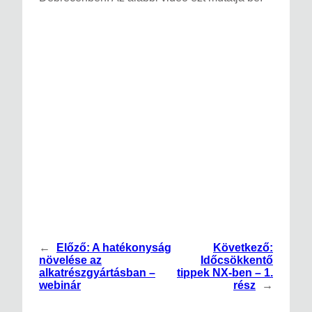
←
Előző:
A hatékonyság
Következő:
növelése az
Időcsökkentő
alkatrészgyártásban –
tippek NX-ben – 1.
webinár
rész
→