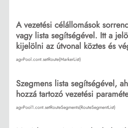
A vezetési célállomások sorren
vagy lista segítségével. Itt a je
kijelölni az útvonal köztes és vé
agvPool.cont.setRoute(MarkerList)
Szegmens lista segítségével, a
hozzá tartozó vezetési paraméte
agvPool1.cont.setRouteSegments(RouteSegmentList)