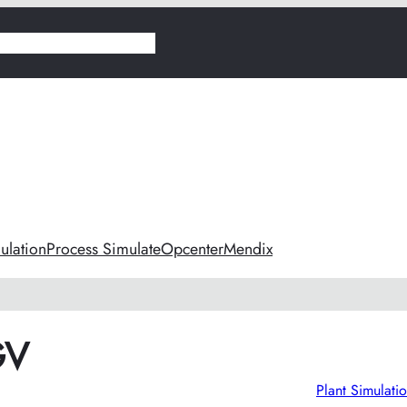
ás
Digitalizáció vezetőknek
ulation
Process Simulate
Opcenter
Mendix
GV
Plant Simulati