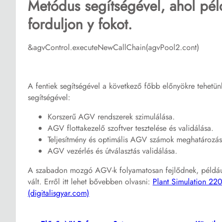
Metódus segítségével, ahol péld
forduljon y fokot.
&agvControl.executeNewCallChain(agvPool2.cont)
A fentiek segítségével a következő főbb előnyökre tehetünk s
segítségével:
Korszerű AGV rendszerek szimulálása.
AGV flottakezelő szoftver tesztelése és validálása.
Teljesítmény és optimális AGV számok meghatározás
AGV vezérlés és útválasztás validálása.
A szabadon mozgó AGV-k folyamatosan fejlődnek, például 
vált. Erről itt lehet bővebben olvasni:
Plant Simulation 2
(digitalisgyar.com)