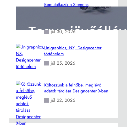
Bemutatkozik a Siemens
Designcenter, az NX és a Solid
Edge jövője – magyarországi
ősbemutató
júl 30, 2026
Unigraphics, NX, Designcenter
történelem
júl 25, 2026
Költözzünk a felhőbe, meglévő
adatok tárolása Designcenter X-ben
júl 22, 2026