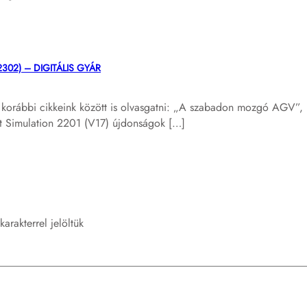
n 2302) – DIGITÁLIS GYÁR
korábbi cikkeink között is olvasgatni: „A szabadon mozgó AGV”,
nt Simulation 2201 (V17) újdonságok […]
karakterrel jelöltük