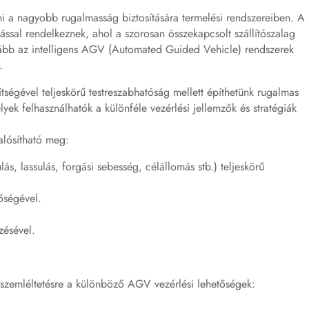
ni a nagyobb rugalmasság biztosítására termelési rendszereiben. A
tással rendelkeznek, ahol a szorosan összekapcsolt szállítószalag
kább az intelligens AGV (Automated Guided Vehicle) rendszerek
.
tségével teljeskörű testreszabhatóság mellett építhetünk rugalmas
ek felhasználhatók a különféle vezérlési jellemzők és stratégiák
valósítható meg:
s, lassulás, forgási sebesség, célállomás stb.) teljeskörű
őségével.
zésével.
 szemléltetésre a különböző AGV vezérlési lehetőségek: