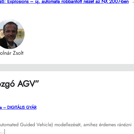
ző:
Explosions – új, automata robbantott nézet az NX 2007-ben
olnár Zsolt
mozgó AGV”
lda – DIGITÁLIS GYÁR
Automated Guided Vehicle) modellezését, amihez érdemes ránézni
[…]