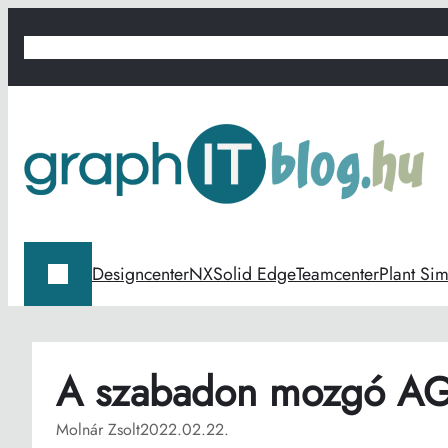
Ugrás
a
graphIT BLOG
graphit.hu
Digitális termékfejlesztés
Digitális gyárt
tartalomhoz
Designcenter
NX
Solid Edge
Teamcenter
Plant Sim
A szabadon mozgó A
Molnár Zsolt
2022.02.22.