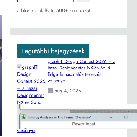
e
a
a blogon található
500+
cikk között.
r
c
h
Legutóbbi bejegyzések
graphIT Design Contest 2026 – a
hazai Designcenter NX és Solid
Edge felhasználók tervezési
versenye
aug 4, 2026
Te hogyan takaríthatsz meg energiát
a termelésben és a logisztikában?
aug 3, 2026