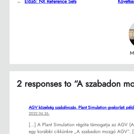
←
Előző:
NX Reference Sets
Követke
M
2 responses to “A szabadon 
AGV közelség szabályozás, Plant Simulation gyakorlati pé
2022.06.26.
[…] A Plant Simulation régóta támogatja az AGV (
egy korábbi cikkünkre „A szabadon mozgó AGV”. 