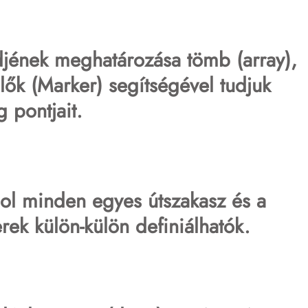
djének meghatározása tömb (array),
lölők (Marker) segítségével tudjuk
g pontjait.
hol minden egyes útszakasz és a
rek külön-külön definiálhatók.