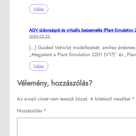
Válasz
AGV újdonságok és virtuális beüzemelés (Plant Simulatio
2024.02.23.
[…] Guided Vehicle) modellezését, amihez érdemes 
„Megjelent a Plant Simulation 2201 (V17)” és „Pla
Válasz
Vélemény, hozzászólás?
Az e-mail címet nem tesszük közzé.
A kötelező mezőket
*
Hozzászólás
*