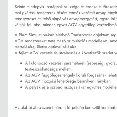
Szinte mindegyik iparágnak szüksége és érdeke is töreked
mai gyártási rendszerek főként termék vezérelt anyagirányí
rendszereket és felső sínpályás anyagmozgatást, egyre in
váltják fel, ahol minden egyes AGV egyedileg vezérelhető
A Plant Simulation-ban elérhető Transzporter objektum segí
AGV rendszereket tartalmazó szimulációs modelleket, amely
tesztelésére, illetve optimalizálására.
A fejlett AGV vezetés és útválasztás a következők szerint 
A különböző vezetési paraméterek (sebesség, gyorsulá
testreszabhatósága mellett.
Az AGV függőleges tengely körüli forgásának lehet
Az AGV mozgási lehetősége bármilyen irányban.
A pályák és a szabad mozgás akár együttes modelle
Az alábbi ábra szerint három fő példán keresztül kerülnek