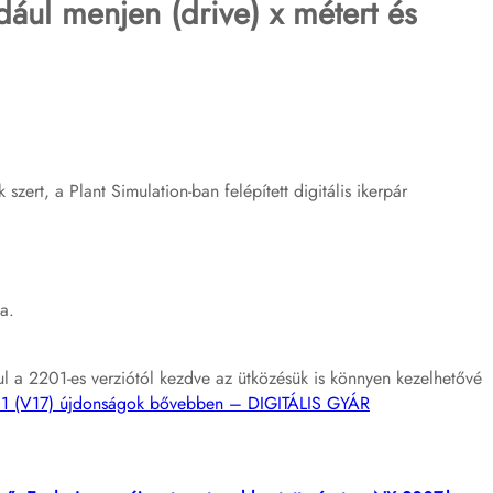
ául menjen (drive) x métert és
zert, a Plant Simulation-ban felépített digitális ikerpár
a.
a 2201-es verziótól kezdve az ütközésük is könnyen kezelhetővé
201 (V17) újdonságok bővebben – DIGITÁLIS GYÁR