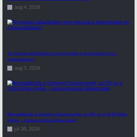
aug 4, 2026
Te hogyan takaríthatsz meg energiát a termelésben és a
logisztikában?
aug 3, 2026
Bemutatkozik a Siemens Designcenter, az NX és a Solid Edge
jövője – magyarországi ősbemutató
júl 30, 2026