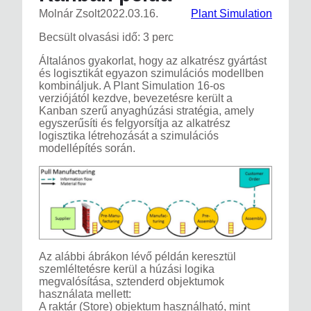
Molnár Zsolt
2022.03.16.
Plant Simulation
Becsült olvasási idő: 3 perc
Általános gyakorlat, hogy az alkatrész gyártást
és logisztikát egyazon szimulációs modellben
kombináljuk. A Plant Simulation 16-os
verziójától kezdve, bevezetésre került a
Kanban szerű anyaghúzási stratégia, amely
egyszerűsíti és felgyorsítja az alkatrész
logisztika létrehozását a szimulációs
modellépítés során.
Az alábbi ábrákon lévő példán keresztül
szemléltetésre kerül a húzási logika
megvalósítása, sztenderd objektumok
használata mellett:
A raktár (Store) objektum használható, mint