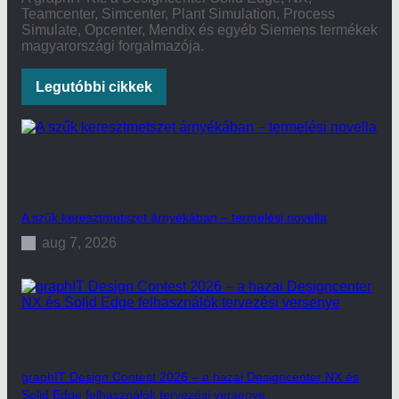
Teamcenter, Simcenter, Plant Simulation, Process
Simulate, Opcenter, Mendix és egyéb Siemens termékek
magyarországi forgalmazója.
Legutóbbi cikkek
A szűk keresztmetszet árnyékában – termelési novella
aug 7, 2026
graphIT Design Contest 2026 – a hazai Designcenter NX és
Solid Edge felhasználók tervezési versenye