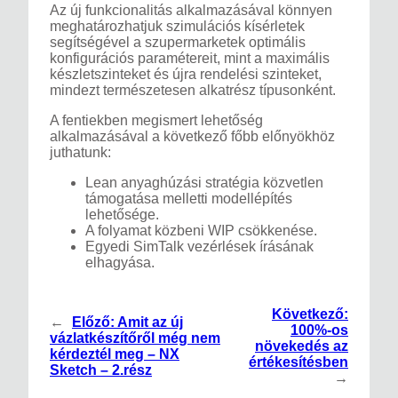
Az új funkcionalitás alkalmazásával könnyen
meghatározhatjuk szimulációs kísérletek
segítségével a szupermarketek optimális
konfigurációs paramétereit, mint a maximális
készletszinteket és újra rendelési szinteket,
mindezt természetesen alkatrész típusonként.
A fentiekben megismert lehetőség
alkalmazásával a következő főbb előnyökhöz
juthatunk:
Lean anyaghúzási stratégia közvetlen
támogatása melletti modellépítés
lehetősége.
A folyamat közbeni WIP csökkenése.
Egyedi SimTalk vezérlések írásának
elhagyása.
Következő:
←
Előző:
Amit az új
100%-os
vázlatkészítőről még nem
növekedés az
kérdeztél meg – NX
értékesítésben
Sketch – 2.rész
→