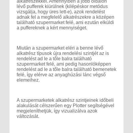
alkatrészekkel. Amennyiben a jobb oldalon
lévő pufferek kiürülnek (kilépéskor metódus
vizsgálja, hogy üres lett-e), azok rendelést
adnak fel a megfelelő alkatrészekre a középen
található szupermarket felé, ami ezután elküldi
a puffereknek a kért mennyiséget.
Miután a szupermarket eléri a benne lévő
alkatrész típusok újra rendelési szintjét az is
rendelést ad le a tőle balra található
szupermarket felé, ami pedig hasonlóképpen
rendelést ad le a tőle balra található bemenetek
felé, így elérve az anyaghúzási lánc végső
elemeihez.
A szupermarketek alkatrész szintjeinek időbeli
alakulását célszerűen egy Plotter segítségével
megjeleníthetjük, így vizualizálva azok
változását.