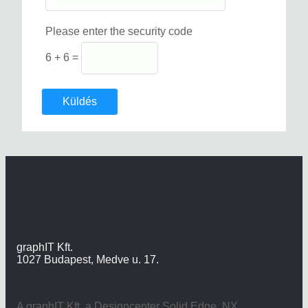
Please enter the security code
6 + 6 =
Küldés
graphIT Kft.
1027 Budapest, Medve u. 17.
A graphIT Kft. a Designcenter Solid Edge, NX,