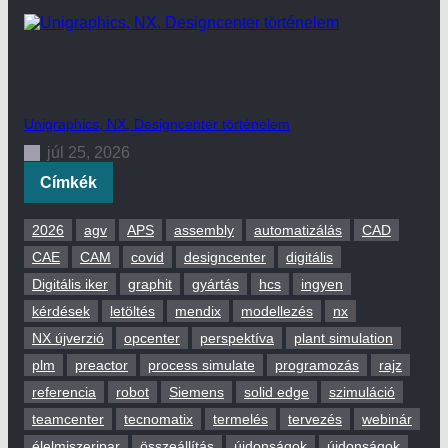
Unigraphics, NX, Designcenter történelem
júl 25, 2026
Címkék
2026
agv
APS
assembly
automatizálás
CAD
CAE
CAM
covid
designcenter
digitális
Digitális iker
graphit
gyártás
hcs
ingyen
kérdések
letöltés
mendix
modellezés
nx
NX újverzió
opcenter
perspektíva
plant simulation
plm
preactor
process simulate
programozás
rajz
referencia
robot
Siemens
solid edge
szimuláció
teamcenter
tecnomatix
termelés
tervezés
webinár
élelmiszeripar
összeállítás
újdonságok
újdonságok