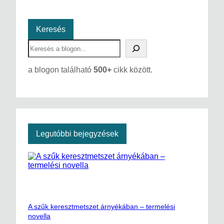
Keresés
S
e
a
a blogon található
500+
cikk között.
r
c
h
Legutóbbi bejegyzések
A szűk keresztmetszet árnyékában – termelési
novella