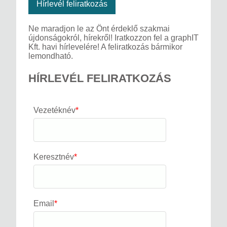
Hírlevél feliratkozás
Ne maradjon le az Önt érdeklő szakmai
újdonságokról, hírekről! Iratkozzon fel a graphIT
Kft. havi hírlevelére! A feliratkozás bármikor
lemondható.
HÍRLEVÉL FELIRATKOZÁS
Vezetéknév
*
Keresztnév
*
Email
*