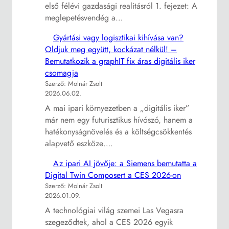
első félévi gazdasági realitásról 1. fejezet: A
meglepetésvendég a…
Gyártási vagy logisztikai kihívása van?
Oldjuk meg együtt, kockázat nélkül! –
Bemutatkozik a graphIT fix áras digitális iker
csomagja
Szerző: Molnár Zsolt
2026.06.02.
A mai ipari környezetben a „digitális iker”
már nem egy futurisztikus hívószó, hanem a
hatékonyságnövelés és a költségcsökkentés
alapvető eszköze….
Az ipari AI jövője: a Siemens bemutatta a
Digital Twin Composert a CES 2026-on
Szerző: Molnár Zsolt
2026.01.09.
A technológiai világ szemei Las Vegasra
szegeződtek, ahol a CES 2026 egyik