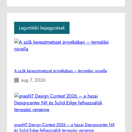
c
h
Legutóbbi bejegyzések
A szűk keresztmetszet árnyékában – termelési novella
aug 7, 2026
graphIT Design Contest 2026 – a hazai Designcenter NX
és Solid Edge felhasználók tervezési versenye