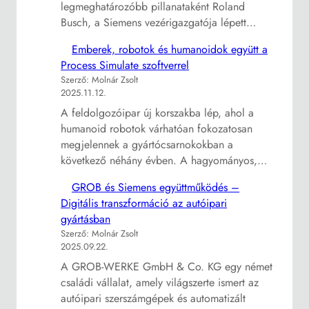
legmeghatározóbb pillanataként Roland
Busch, a Siemens vezérigazgatója lépett…
Emberek, robotok és humanoidok együtt a
Process Simulate szoftverrel
Szerző: Molnár Zsolt
2025.11.12.
A feldolgozóipar új korszakba lép, ahol a
humanoid robotok várhatóan fokozatosan
megjelennek a gyártócsarnokokban a
következő néhány évben. A hagyományos,…
GROB és Siemens együttműködés –
Digitális transzformáció az autóipari
gyártásban
Szerző: Molnár Zsolt
2025.09.22.
A GROB-WERKE GmbH & Co. KG egy német
családi vállalat, amely világszerte ismert az
autóipari szerszámgépek és automatizált