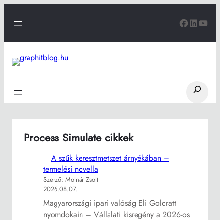
Ugrás
Faceboo
Linked
You
a
tartalomhoz
Search
Process Simulate cikkek
A szűk keresztmetszet árnyékában –
termelési novella
Szerző: Molnár Zsolt
2026.08.07.
Magyarországi ipari valóság Eli Goldratt
nyomdokain – Vállalati kisregény a 2026-os