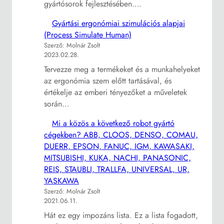
gyártósorok fejlesztésében….
Gyártási ergonómiai szimulációs alapjai
(Process Simulate Human)
Szerző: Molnár Zsolt
2023.02.28.
Tervezze meg a termékeket és a munkahelyeket
az ergonómia szem előtt tartásával, és
értékelje az emberi tényezőket a műveletek
során…
Mi a közös a következő robot gyártó
cégekben? ABB, CLOOS, DENSO, COMAU,
DUERR, EPSON, FANUC, IGM, KAWASAKI,
MITSUBISHI, KUKA, NACHI, PANASONIC,
REIS, STAUBLI, TRALLFA, UNIVERSAL, UR,
YASKAWA
Szerző: Molnár Zsolt
2021.06.11.
Hát ez egy impozáns lista. Ez a lista fogadott,