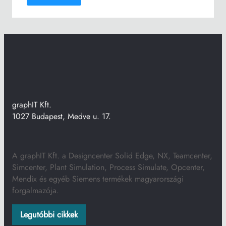
graphIT Kft.
1027 Budapest, Medve u. 17.
A graphIT Kft. a Designcenter Solid Edge, NX, Teamcenter,
Simcenter, Plant Simulation, Process Simulate, Opcenter,
Mendix és egyéb Siemens termékek magyarországi
forgalmazója.
Legutóbbi cikkek