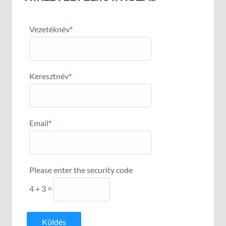
Vezetéknév
*
Keresztnév
*
Email
*
Please enter the security code
4 + 3 =
Küldés