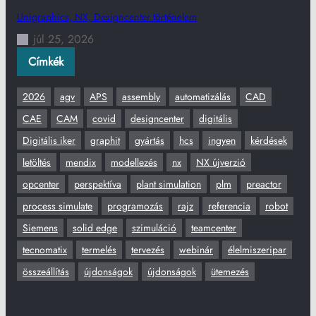
Unigraphics, NX, Designcenter történelem
júl 25, 2026
Címkék
2026
agv
APS
assembly
automatizálás
CAD
CAE
CAM
covid
designcenter
digitális
Digitális iker
graphit
gyártás
hcs
ingyen
kérdések
letöltés
mendix
modellezés
nx
NX újverzió
opcenter
perspektíva
plant simulation
plm
preactor
process simulate
programozás
rajz
referencia
robot
Siemens
solid edge
szimuláció
teamcenter
tecnomatix
termelés
tervezés
webinár
élelmiszeripar
összeállítás
újdonságok
újdonságok
ütemezés