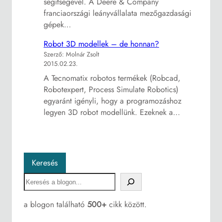
segítségével. A Deere & Company
franciaországi leányvállalata mezőgazdasági
gépek…
Robot 3D modellek – de honnan?
Szerző: Molnár Zsolt
2015.02.23.
A Tecnomatix robotos termékek (Robcad,
Robotexpert, Process Simulate Robotics)
egyaránt igényli, hogy a programozáshoz
legyen 3D robot modellünk. Ezeknek a…
Keresés
S
e
a
a blogon található
500+
cikk között.
r