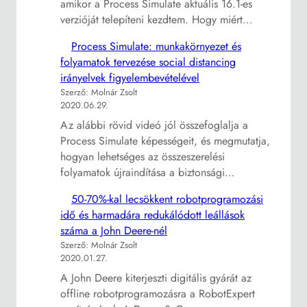
amikor a Process Simulate aktuális 16.1-es
verzióját telepíteni kezdtem. Hogy miért…
Process Simulate: munkakörnyezet és
folyamatok tervezése social distancing
irányelvek figyelembevételével
Szerző: Molnár Zsolt
2020.06.29.
Az alábbi rövid videó jól összefoglalja a
Process Simulate képességeit, és megmutatja,
hogyan lehetséges az összeszerelési
folyamatok újraindítása a biztonsági…
50-70%-kal lecsökkent robotprogramozási
idő és harmadára redukálódott leállások
száma a John Deere-nél
Szerző: Molnár Zsolt
2020.01.27.
A John Deere kiterjeszti digitális gyárát az
offline robotprogramozásra a RobotExpert