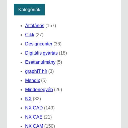
Kategóriák
Általános
(157)
Cikk
(27)
Designcenter
(36)
Digitális gyártás
(18)
Esettanulmány
(5)
graphIT hír
(3)
Mendix
(5)
Mindenegyéb
(26)
NX
(32)
NX CAD
(149)
NX CAE
(21)
NX CAM
(150)