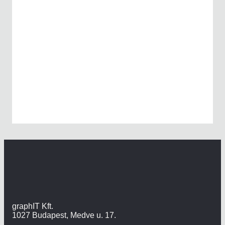
graphIT Kft.
1027 Budapest, Medve u. 17.