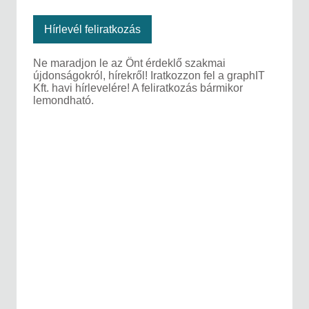
Hírlevél feliratkozás
Ne maradjon le az Önt érdeklő szakmai
újdonságokról, hírekről! Iratkozzon fel a graphIT
Kft. havi hírlevelére! A feliratkozás bármikor
lemondható.