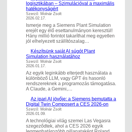
logisztikában – Szimulációval a maximális
hatékonyságért
Szerző: Molnár Zsolt
2026.02.17.
Ismerje meg a Siemens Plant Simulation
erejét egy élő esettanulmányon keresztül!
Hány millió forintot takaríthat meg egyetlen
jól elhelyezett szállítószalag…
Készítsünk saját AI súgót Plant
Simulation használatához
Szerző: Molnár Zsolt
2026.01.17.
Az egyik leginkább elterjedt használata a
különböző LLM, vagy GPT és hasonló
rendszereknek a programozás támogatása.
A Claude, a Gemini,…
Az ipari AI jövője: a Siemens bemutatta a
Digital Twin Composert a CES 2026-on
Szerző: Molnár Zsolt
2026.01.09.
A technológiai világ szemei Las Vegasra
szegeződtek, ahol a CES 2026 egyik
legmeghatározóbb pillanataként Roland