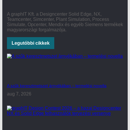
A graphIT Kft. a Designcenter Solid Edge, NX,
Teamcenter, Simcenter, Plant Simulation, Process
Simulate, Opcenter, Mendix és egyéb Siemens termékek
magyarországi forgalmazója.
Legutóbbi cikkek
A szűk keresztmetszet árnyékában – termelési novella
aug 7, 2026