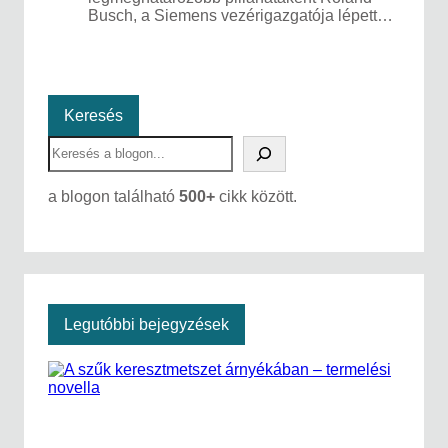
Busch, a Siemens vezérigazgatója lépett…
Keresés
S
e
a
a blogon található
500+
cikk között.
r
c
h
Legutóbbi bejegyzések