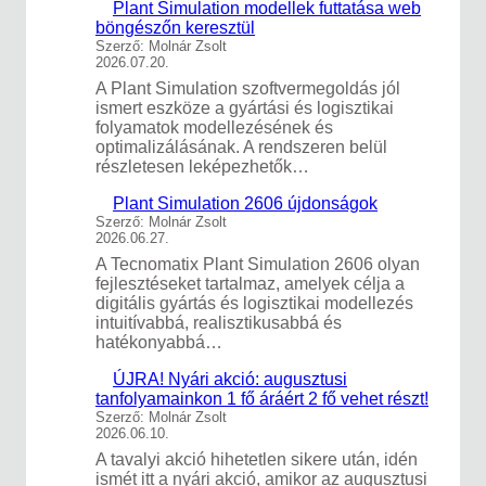
Plant Simulation modellek futtatása web
böngészőn keresztül
Szerző: Molnár Zsolt
2026.07.20.
A Plant Simulation szoftvermegoldás jól
ismert eszköze a gyártási és logisztikai
folyamatok modellezésének és
optimalizálásának. A rendszeren belül
részletesen leképezhetők…
Plant Simulation 2606 újdonságok
Szerző: Molnár Zsolt
2026.06.27.
A Tecnomatix Plant Simulation 2606 olyan
fejlesztéseket tartalmaz, amelyek célja a
digitális gyártás és logisztikai modellezés
intuitívabbá, realisztikusabbá és
hatékonyabbá…
ÚJRA! Nyári akció: augusztusi
tanfolyamainkon 1 fő áráért 2 fő vehet részt!
Szerző: Molnár Zsolt
2026.06.10.
A tavalyi akció hihetetlen sikere után, idén
ismét itt a nyári akció, amikor az augusztusi