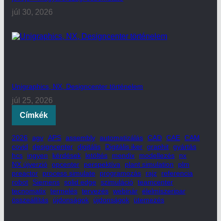
júl 30, 2026
Unigraphics, NX, Designcenter történelem
júl 25, 2026
Címkék
2026
agv
APS
assembly
automatizálás
CAD
CAE
CAM
covid
designcenter
digitális
Digitális iker
graphit
gyártás
hcs
ingyen
kérdések
letöltés
mendix
modellezés
nx
NX újverzió
opcenter
perspektíva
plant simulation
plm
preactor
process simulate
programozás
rajz
referencia
robot
Siemens
solid edge
szimuláció
teamcenter
tecnomatix
termelés
tervezés
webinár
élelmiszeripar
összeállítás
újdonságok
újdonságok
ütemezés