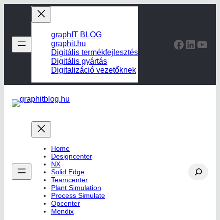
Ugrás
a
tartalomhoz
graphIT BLOG
Faceboo
Linked
You
graphit.hu
Digitális termékfejlesztés
Digitális gyártás
Digitalizáció vezetőknek
Home
Designcenter
NX
Search
Solid Edge
Teamcenter
Plant Simulation
Process Simulate
Opcenter
Mendix