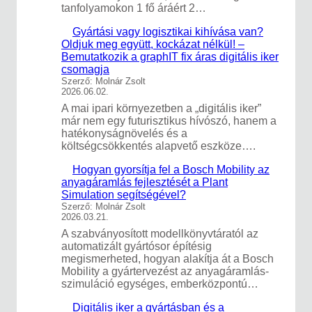
tanfolyamokon 1 fő áráért 2…
Gyártási vagy logisztikai kihívása van?
Oldjuk meg együtt, kockázat nélkül! –
Bemutatkozik a graphIT fix áras digitális iker
csomagja
Szerző: Molnár Zsolt
2026.06.02.
A mai ipari környezetben a „digitális iker”
már nem egy futurisztikus hívószó, hanem a
hatékonyságnövelés és a
költségcsökkentés alapvető eszköze….
Hogyan gyorsítja fel a Bosch Mobility az
anyagáramlás fejlesztését a Plant
Simulation segítségével?
Szerző: Molnár Zsolt
2026.03.21.
A szabványosított modellkönyvtáratól az
automatizált gyártósor építésig
megismerheted, hogyan alakítja át a Bosch
Mobility a gyártervezést az anyagáramlás-
szimuláció egységes, emberközpontú…
Digitális iker a gyártásban és a