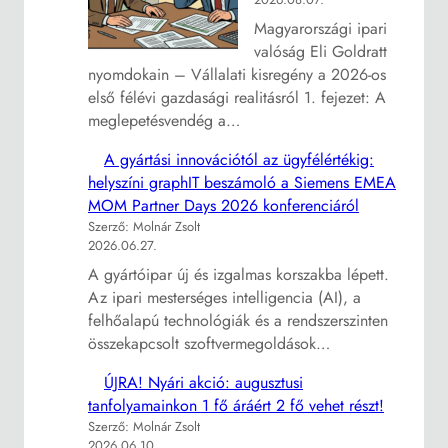
Magyarországi ipari
valóság Eli Goldratt
nyomdokain – Vállalati kisregény a 2026-os
első félévi gazdasági realitásról 1. fejezet: A
meglepetésvendég a…
A gyártási innovációtól az ügyfélértékig:
helyszíni graphIT beszámoló a Siemens EMEA
MOM Partner Days 2026 konferenciáról
Szerző: Molnár Zsolt
2026.06.27.
A gyártóipar új és izgalmas korszakba lépett.
Az ipari mesterséges intelligencia (AI), a
felhőalapú technológiák és a rendszerszinten
összekapcsolt szoftvermegoldások…
ÚJRA! Nyári akció: augusztusi
tanfolyamainkon 1 fő áráért 2 fő vehet részt!
Szerző: Molnár Zsolt
2026.06.10.