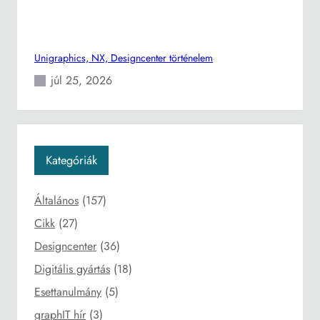
Unigraphics, NX, Designcenter történelem
júl 25, 2026
Kategóriák
Általános
(157)
Cikk
(27)
Designcenter
(36)
Digitális gyártás
(18)
Esettanulmány
(5)
graphIT hír
(3)