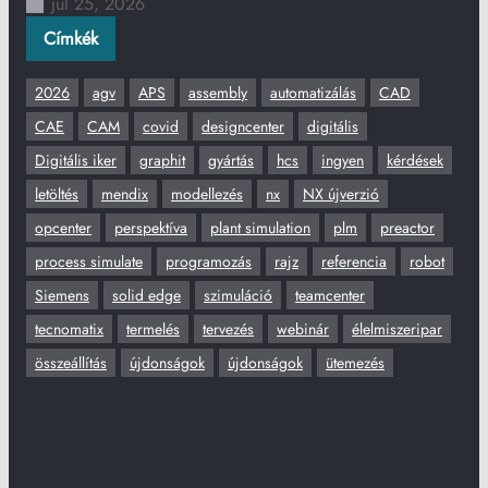
júl 25, 2026
Címkék
2026
agv
APS
assembly
automatizálás
CAD
CAE
CAM
covid
designcenter
digitális
Digitális iker
graphit
gyártás
hcs
ingyen
kérdések
letöltés
mendix
modellezés
nx
NX újverzió
opcenter
perspektíva
plant simulation
plm
preactor
process simulate
programozás
rajz
referencia
robot
Siemens
solid edge
szimuláció
teamcenter
tecnomatix
termelés
tervezés
webinár
élelmiszeripar
összeállítás
újdonságok
újdonságok
ütemezés