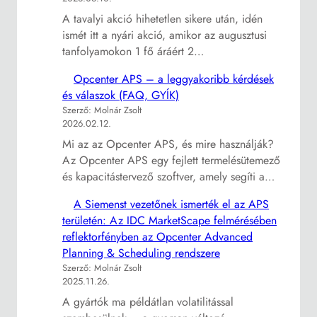
A tavalyi akció hihetetlen sikere után, idén
ismét itt a nyári akció, amikor az augusztusi
tanfolyamokon 1 fő áráért 2…
Opcenter APS – a leggyakoribb kérdések
és válaszok (FAQ, GYÍK)
Szerző: Molnár Zsolt
2026.02.12.
Mi az az Opcenter APS, és mire használják?
Az Opcenter APS egy fejlett termelésütemező
és kapacitástervező szoftver, amely segíti a…
A Siemenst vezetőnek ismerték el az APS
területén: Az IDC MarketScape felmérésében
reflektorfényben az Opcenter Advanced
Planning & Scheduling rendszere
Szerző: Molnár Zsolt
2025.11.26.
A gyártók ma példátlan volatilitással