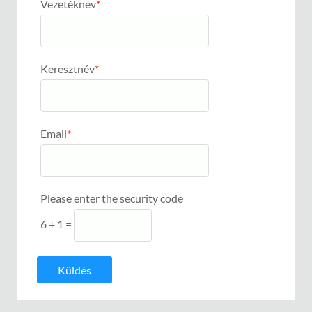
Vezetéknév
*
Keresztnév
*
Email
*
Please enter the security code
6 + 1 =
Küldés