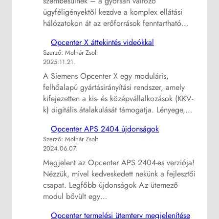
szembesülnek – a gyorsan változó
ügyféligényektől kezdve a komplex ellátási
hálózatokon át az erőforrások fenntartható…
Opcenter X áttekintés videókkal
Szerző: Molnár Zsolt
2025.11.21.
A Siemens Opcenter X egy moduláris,
felhőalapú gyártásirányítási rendszer, amely
kifejezetten a kis- és középvállalkozások (KKV-
k) digitális átalakulását támogatja. Lényege,…
Opcenter APS 2404 újdonságok
Szerző: Molnár Zsolt
2024.06.07.
Megjelent az Opcenter APS 2404-es verziója!
Nézzük, mivel kedveskedett nekünk a fejlesztői
csapat. Legfőbb újdonságok Az ütemező
modul bővült egy…
Opcenter termelési ütemterv megjelenítése