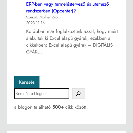
ERP-ben vagy termeléstervező és ütemező
rendszerben (Opcenter)?
Szerző: Molnár Zsolt
2023.11.16.
Korábban már foglalkoztunk azzal, hogy miért
alakultak ki Excel alapú gyárak, ezekben a
cikkekben: Excel alapú gyárak – DIGITÁLIS
GYÁR…
Keresés
S
e
a
a blogon található
500+
cikk között.
r
c
h