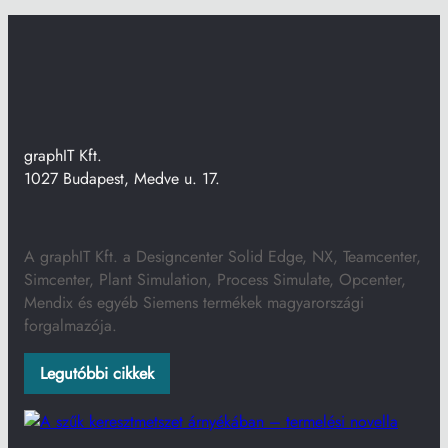
graphIT Kft.
1027 Budapest, Medve u. 17.
A graphIT Kft. a Designcenter Solid Edge, NX, Teamcenter,
Simcenter, Plant Simulation, Process Simulate, Opcenter,
Mendix és egyéb Siemens termékek magyarországi
forgalmazója.
Legutóbbi cikkek